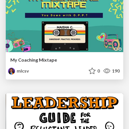
My Coaching Mixtape
mlcsv
0
190