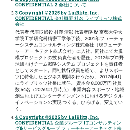
CONFIDENTIAL 2 会社について
3 Copyright ©2025 by LaiBlitz, Inc.
CONFIDENTIAL 会社概要 社名 ライブリッツ株式
会社
代表者 代表取締役 村澤 清彰 代表者略 歴 京都大学大
学院工学研究科精密工学修了後、2001年フューチ ャ
ーシステムコンサルティング株式会社（現フューチ
ャーアー キテクト株式会社）に入社。同社にて大規
模プロジェクトの技 術責任者を歴任。2012年プロ野
球団向けチーム戦略システム プロジェクトを責任者
としてスタート。同社執行役員を経て、 よりスポー
ツに特化したビジネス展開を行うため、 2017年4月
にライブリッツ社長に就任。 資本金 8,000万円 社員
数 64名（2026年1月時点） 事業内容 スポーツ・地域
創生およびエンターテインメントにおけるデジ タル
イノベーションの実現 つくる、ひろげる、変えてい
く。
4 Copyright ©2025 by LaiBlitz, Inc.
CONFIDENTIAL 企業グループ ITコンサルティン
グ&サービスグループ フューチャーアーキテクト株