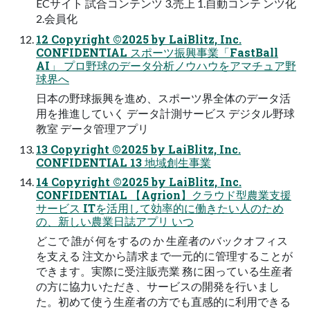
ECサイト 試合コンテンツ 3.売上 1.自動コンテ ンツ化
2.会員化
12 Copyright ©2025 by LaiBlitz, Inc.
CONFIDENTIAL スポーツ振興事業「FastBall
AI」 プロ野球のデータ分析ノウハウをアマチュア野
球界へ
日本の野球振興を進め、スポーツ界全体のデータ活
用を推進していく データ計測サービス デジタル野球
教室 データ管理アプリ
13 Copyright ©2025 by LaiBlitz, Inc.
CONFIDENTIAL 13 地域創生事業
14 Copyright ©2025 by LaiBlitz, Inc.
CONFIDENTIAL 【Agrion】クラウド型農業支援
サービス ITを活用して効率的に働きたい人のため
の、新しい農業日誌アプリ いつ
どこで 誰が 何をするの か 生産者のバックオフィス
を支える 注文から請求まで一元的に管理することが
できます。実際に受注販売業 務に困っている生産者
の方に協力いただき、サービスの開発を行いまし
た。初めて使う生産者の方でも直感的に利用できる