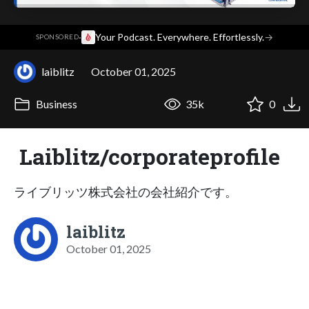
·
Your Podcast. Everywhere. Effortlessly.
→
SPONSORED
laiblitz
October 01, 2025
Business
35k
0
Laiblitz/corporateprofile
ライブリッツ株式会社の会社紹介です。
laiblitz
October 01, 2025