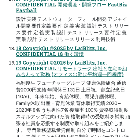
CONFIDENTIAL 開発環境・開発フロー FastBiz
Fastball
設計 実装 テスト ウォーターフォール開発 アジャイ
ル開発 要件定義 要 件 定 義 実 装 設計 テス ト リリー
ス 要 件 定 義 実 装 設計 テス ト リリース 要 件 定 義
実 装 設計 テス ト リリース リリース 利用技術
18 Copyright ©2025 by LaiBlitz, Inc.
CONFIDENTIAL 18 働く環境
19 Copyright ©2025 by LaiBlitz, Inc.
CONFIDENTIAL リモートワーク 出社と在宅を組
み合わせて勤務 (オフィス出勤は平均週一回程度)
福利厚生 フューチャーグループ 健康保険組合 通信
費2000円支給 年間休日131日 土日祝、創立記念日
(10/6)、 年末年始、有給休暇、 育児介護休暇、
Family休暇 出産・育児休業 育休取得実績 2020～
2023年 8名 うち男性7名 復帰率 100％ 資格取得制度
スキルアップに向けた資 格取得時の受験料を補助 頑
張る社員を応援する制度や取り組みをご紹介しま
す。 専門業務型裁量労働制 自分で時間をコントロー
ルして 働くことが可能 Lポス制度 メンバーの良い行