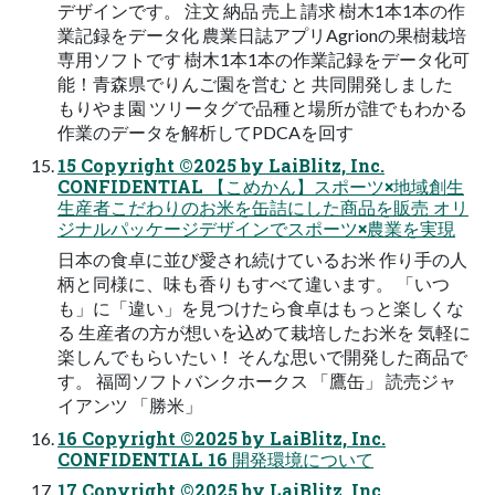
デザインです。 注文 納品 売上 請求 樹木1本1本の作
業記録をデータ化 農業日誌アプリAgrionの果樹栽培
専用ソフトです 樹木1本1本の作業記録をデータ化可
能！青森県でりんご園を営む と 共同開発しました
もりやま園 ツリータグで品種と場所が誰でもわかる
作業のデータを解析してPDCAを回す
15 Copyright ©2025 by LaiBlitz, Inc.
CONFIDENTIAL 【こめかん】スポーツ×地域創生
生産者こだわりのお米を缶詰にした商品を販売 オリ
ジナルパッケージデザインでスポーツ×農業を実現
日本の食卓に並び愛され続けているお米 作り手の人
柄と同様に、味も香りもすべて違います。 「いつ
も」に「違い」を見つけたら食卓はもっと楽しくな
る 生産者の方が想いを込めて栽培したお米を 気軽に
楽しんでもらいたい！ そんな思いで開発した商品で
す。 福岡ソフトバンクホークス 「鷹缶」 読売ジャ
イアンツ 「勝米」
16 Copyright ©2025 by LaiBlitz, Inc.
CONFIDENTIAL 16 開発環境について
17 Copyright ©2025 by LaiBlitz, Inc.