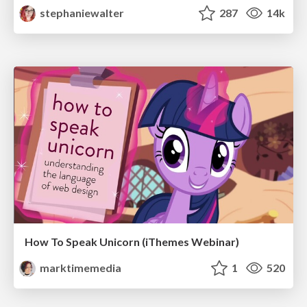
stephaniewalter
287
14k
How To Speak Unicorn (iThemes Webinar)
marktimemedia
1
520