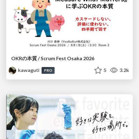
OKRの本質 / Scrum Fest Osaka 2026
kawaguti
5
3.2k
PRO