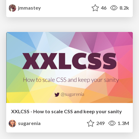
jmmastey
46
8.2k
XXLCSS - How to scale CSS and keep your sanity
sugarenia
249
1.3M