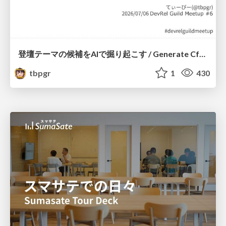
登壇テーマの候補をAIで掘り起こす / Generate CfP Ideas via-AI
tbpgr
1
430