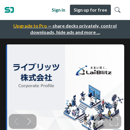
Sign in
Sign up for free
Upgrade to Pro
— share decks privately, control
downloads, hide ads and more …