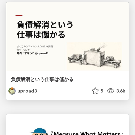
負債解消という仕事は儲かる
uproad3
5
3.6k