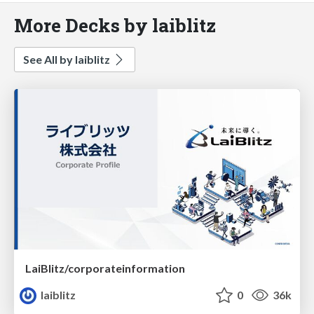
More Decks by laiblitz
See All by laiblitz
LaiBlitz/corporateinformation
laiblitz
0
36k