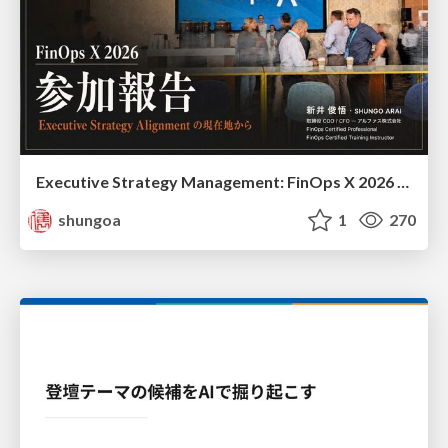
Executive Strategy Management: FinOps X 2026 recap at Japan FinOps Meetup #6
shungoa
1
270