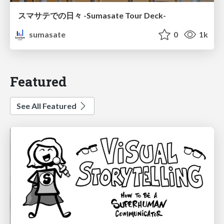
スマサテでの日々 -Sumasate Tour Deck-
sumasate
0
1k
Featured
See All Featured