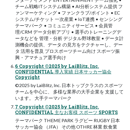
チーム戦略ITシステム構築 • AI分析システム提供 フ
ァンマーケティング • ファンクラブ/ポイント • EC
システム/チケット 一次産業 • IoT連携 • センシング
テーマパーク • コミュニティサービス • 会員管
理/CRM データ分析アプリ • 選手のトレーニングデ
ータなどを 管理・分析 デジタル野球教室 • データ計
測機会の提供、データ の見方をテクチャーし、デー
タ 活用を普及 プロスポーツチーム向け スポーツ振
興・アマチュア選手向け
6 Copyright ©2025 by LaiBlitz, Inc.
CONFIDENTIAL 導入実績 日本サッカー協会
Copyright
©2025 by LaiBlitz, Inc. 日本トップクラスの スポーツ
チームを中心に、 多様な業界の大手企業を 支援して
います。 大手テーマパーク
7 Copyright ©2025 by LaiBlitz, Inc.
CONFIDENTIAL 主なお客様 スポーツ SPORTS
テーマパーク THEME PARK ラグビー RUGBY 日本
サッカー協会 （JFA） その他 OTHRE 林業 飲食業