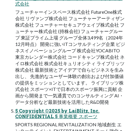
式会社
フューチャーインスペース株式会社 FutureOne株式
会社 リヴァンプ株式会社 フューチャーアーティザン
株式会社 フューチャーセキュアウェイブ株式会社 フ
ューチャー株式会社 (持株会社) フューチャーグルー
プ 東証プライム上場 グループ全体3,499名（2024年
12月時点） 開発に強いITコンサルティング企業 ビジ
ネスイノベーショングループ 株式会社YOCABITO
東京カレンダー株式会社 コードキャンプ株式会社 ネ
イロ株式会社 株式会社キュリオシティ ライブリッツ
株式会社 最新技術とアイデアで自らビジネスを生み
出し、 先進的なユーザー体験の創出および付加価値
の提供をミッションとしています。 ライブリッツ株
式会社 スポーツ×ITで日本のスポーツ振興に貢献 企
画から開発まで一気通貫でのコンサルティング AI・
データ分析など最新技術を活用したR&D開発
5 Copyright ©2025 by LaiBlitz, Inc.
CONFIDENTIAL 5 事業概要 スポーツ
SPORTS REGIONAL REVITALIZATION 地域創生 エ
ンターテイメント ENTERTAINMENT チーム強化 •