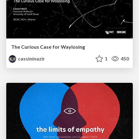
The Curious Case for Waylosing
cassininazir
1
450