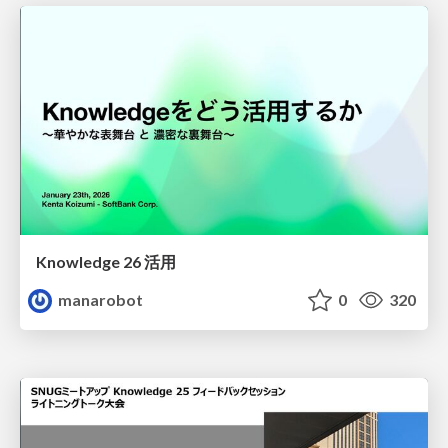
Knowledge 26 活用
manarobot
0
320