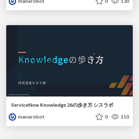
manarobot
0
130
ServiceNow Knowledge 26の歩き方 シスラボ
manarobot
0
110