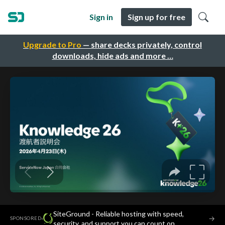
Sign in
Sign up for free
Upgrade to Pro
— share decks privately, control
downloads, hide ads and more …
SiteGround - Reliable hosting with speed,
·
→
SPONSORED
security, and support you can count on.