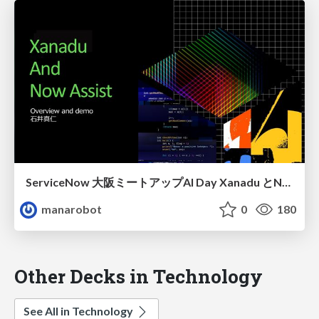
ServiceNow 大阪ミートアップAI Day Xanadu とNowAssist
manarobot
0
180
Other Decks in Technology
See All in Technology