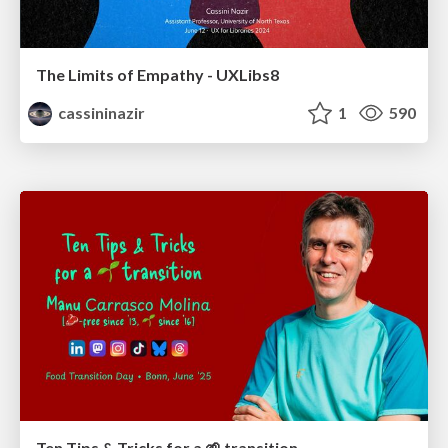
The Limits of Empathy - UXLibs8
cassininazir
1
590
Ten Tips & Tricks for a 🌱 transition