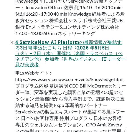
Knowledge 前に知りたい ServiceNow 最新アップデ
ート Innovation Officer 佐宗 ⿓ 16:10 - 16:20 10 min
休憩 16:20 - 17:00 40 min Knowledge 経験者による歩
き⽅セッション 株式会社シスラボ 株式会社三菱UFJ
銀⾏ EYストラテジー&コンサルティング株式会社
17:00 - 18:00 60 min ネットワーキング
4 ServiceNow AI Platformの最新情報が集結す
る3⽇間 申込はこちら ⽇程︓2026 年5⽉5⽇
（⽕）– 7⽇（⽊） 開催地︓⽶国・ラスベガス（ベ
ネチアン他） 参加者︓世界のビジネス・ITリーダー
及び実践者
申込Webサイト :
https://www.servicenow.com/events/knowledge.html
プログラム内容 基調講演 CEO Bill McDermottとリー
ダー陣、変⾰を実現した顧客企業の登壇 400超のセ
ッション 最新機能から導⼊事例まで、課題解決に直
結する知⾒を提供 Expo ⾰新的なパートナー
ServiceNowの製品エキスパートが集結する展⽰ブー
ス ⽇本のお客様専⽤ 特別プログラム ⽇本のお客様
専⽤のウェルカムレセプション、CPO Amit Zavery
との特別 セッション、Closingセッションなど専⽤プ