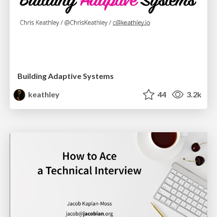
Building Adaptive Systems
keathley
44
3.2k