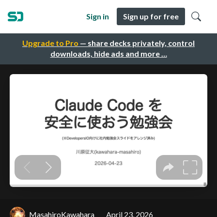
Sign in
Sign up for free
Upgrade to Pro
— share decks privately, control
downloads, hide ads and more …
MasahiroKawahara
April 23, 2026