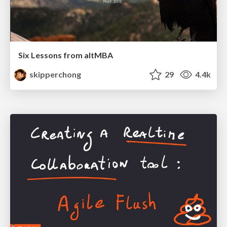
Six Lessons from altMBA
skipperchong
29
4.4k