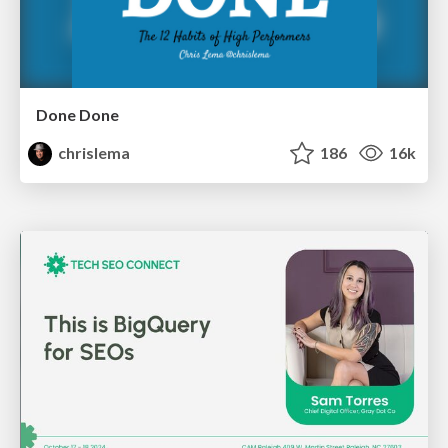
Done Done
chrislema
186
16k