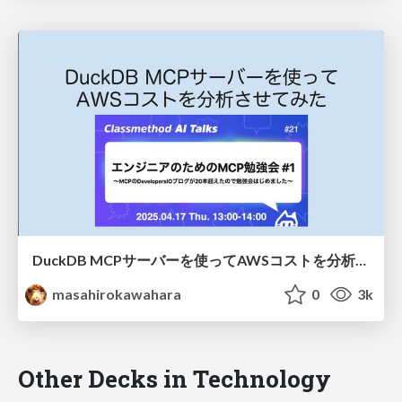
DuckDB MCPサーバーを使ってAWSコストを分析させてみた / AWS cost analysis with DuckDB MCP server
masahirokawahara
0
3k
Other Decks in Technology