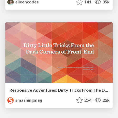
eileencodes
141
35k
Responsive Adventures: Dirty Tricks From The Dark Corners of Front-End
smashingmag
254
22k