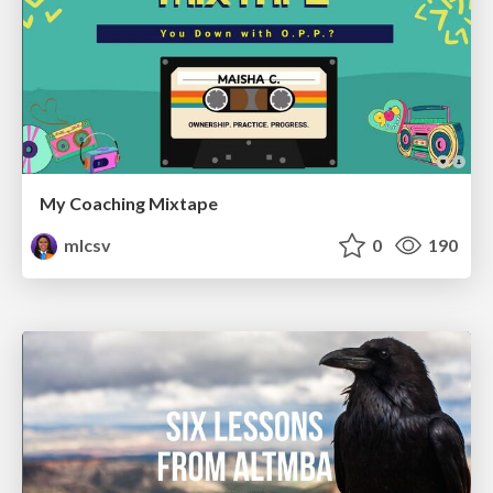
My Coaching Mixtape
mlcsv
0
190