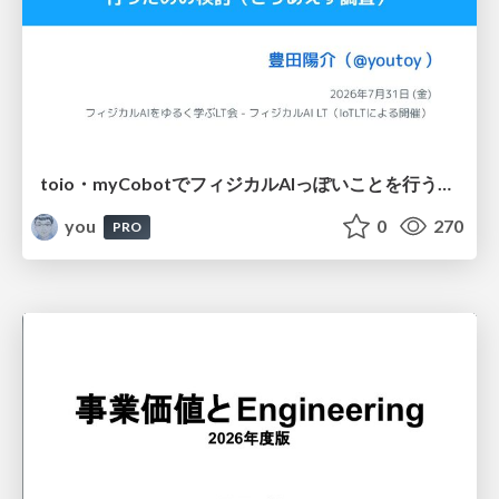
toio・myCobotでフィジカルAIっぽいことを行うための検討（とりあえず調査） / フィジカルAI LT（IoTLTによる開催）
you
0
270
PRO