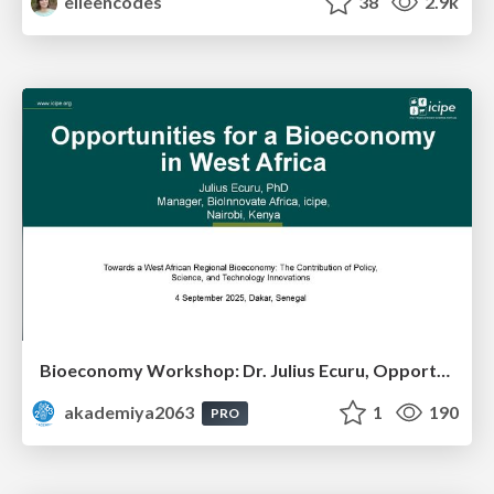
eileencodes
38
2.9k
Bioeconomy Workshop: Dr. Julius Ecuru, Opportunities for a Bioeconomy in West Africa
akademiya2063
1
190
PRO