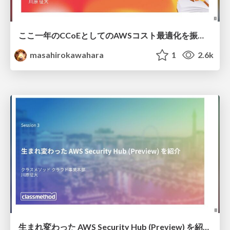
ここ一年のCCoEとしてのAWSコスト最適化を振り返る / CCoE AWS Cost Optimization devio2025
masahirokawahara
1
2.6k
生まれ変わった AWS Security Hub (Preview) を紹介 #reInforce_osaka / reInforce New Security Hub