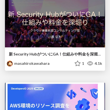
新 Security HubがついにGA！仕組みや料金を深堀り #AWSreInvent #regrowth / AWS Security Hub Advanced GA
masahirokawahara
1
4.1k