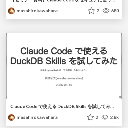
masahirokawahara
2
680
Claude Code で使える DuckDB Skills を試してみた / DuckDB Skills and Claude Code
masahirokawahara
2
2.8k