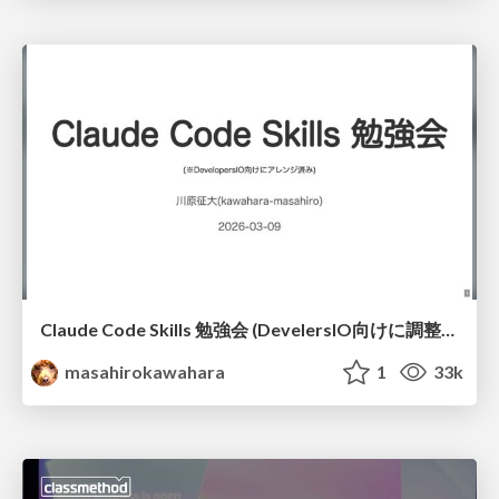
Claude Code Skills 勉強会 (DevelersIO向けに調整済み) / claude code skills for devio
masahirokawahara
1
33k