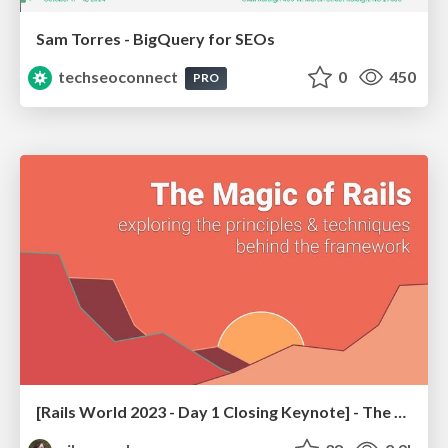
Sam Torres - BigQuery for SEOs
techseoconnect
0
450
PRO
[Rails World 2023 - Day 1 Closing Keynote] - The Magic of Rails