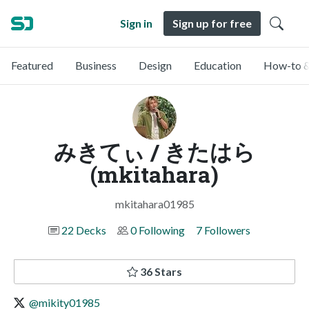
Sign in
Sign up for free
Featured
Business
Design
Education
How-to &
みきてぃ / きたはら
(mkitahara)
mkitahara01985
22 Decks
0 Following
7 Followers
36 Stars
@mikity01985