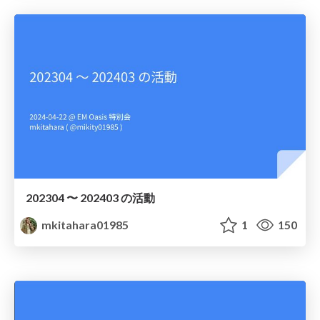
202304 〜 202403 の活動
mkitahara01985
1
150