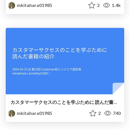
mkitahara01985
2
1.4k
カスタマーサクセスのことを学ぶために 読んだ書籍の紹介
mkitahara01985
2
740