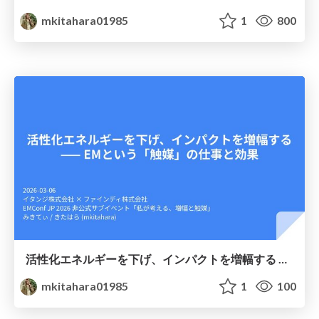
mkitahara01985
1
800
活性化エネルギーを下げ、インパクトを増幅する —— EMという「触媒」の仕事と効果
mkitahara01985
1
100