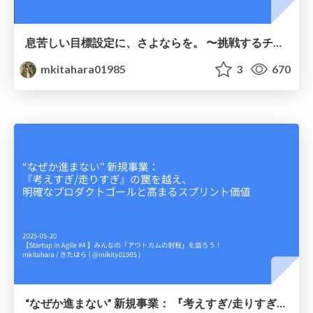
息苦しい目標設定に、さよならを。 〜挑戦するチームへ導く「成長観点」と「給与観点」の使い分け〜
mkitahara01985
3
670
“なぜか進まない” 新規事業： 『考えすぎ/走りすぎ』の罠を越え、 明確なプロダクトゴールと高まるスプリント価値