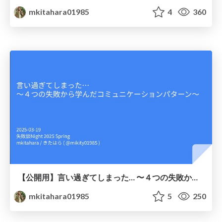
mkitahara01985
4
360
【公開用】言い過ぎてしまった… 〜４つの失敗から学んだコミュニケーションパターン〜
mkitahara01985
5
250