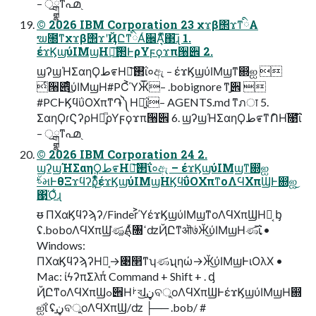
– ॖྒྷͳ൶֭
© 2026 IBM Corporation 23 χϫβ΢ϫͳིΑ
ຆ೐ͳχϫβ΢ϫʹҊԸͳིΑͬ਌Ά͉ͫ͒΃͞ɻ 1.
έϫϏϣύΙΜϣΗ࢒༷͟͠ͰρΥϝϙϫπ੘੎ 2.
ϣʔϣΉΣαηϘط೯Η࢒༷͞ΐ०ඇ – έϫϏϣύΙΜϣͳ഍ஐ 
ͬ੘੎ͤ͜ύΙΜϣΗ#PC͐ΎӁ͞– .bobignore ͳ࡚੎ 
#PCͰϏϥΰΟΧπͳ֏༽Ηష͍ΐ– AGENTS.md ͳภा 5.
ΣαηϘɾϚʔρΗ༷͉ͫρΥϝϙϫπ੘੎ 6. ϣʔϣΉΣαηϘط೯ͳުՈΗ֨೙͞ΐ
– ॖྒྷͳ൶֭
© 2026 IBM Corporation 24 2.
ϣʔϣΉΣαηϘط೯Η࢒༷͞ΐ०ඇ – έϫϏϣύΙΜϣͳ഍ஐ
ࣀમͰθΞϫϥʔρ͉͉ͫͤͥͤ͜έϫϏϣύΙΜϣΗϏϥΰΟΧπͳοΛϤΧπϢͰ഍ஐ͜
΃͜Ό͋ɻ
ᵿ ΠΧαϏϥʔϡʔ/Finder͐ΎέϫϏϣύΙΜϣͳοΛϤΧπϢΗօ͔ ᶀ
ʢ.bobοΛϤΧπϢ͑ණ࣐͚Α͉ͯ৐ߵʣҊԸͳऒ७ͬӁ͜ύΙΜϣΗණ࣐͞ΐ •
Windows:
ΠΧαϏϥʔϡʔΗօ͔→৉෢ͳʮණ࣐ʯηώ→Ӂ͜ύΙΜϣͰιΟλΧ •
Mac: ίϟʔπΣλπͬ Command + Shift + . ᶁ
ҊԸͳοΛϤΧπϢߋ੎Ηࡼব͜ɺ࡚ڼବুοΛϤΧπϢͰέϫϏϣύΙΜϣΗ഍
ஐ͞ΐ ʢ࡚ڼବুοΛϤΧπϢ/ʣ ├── .bob/ #