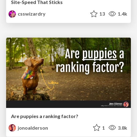
Site-Speed That Sticks
csswizardry
13
1.4k
Are puppies a ranking factor?
jonoalderson
1
3.8k