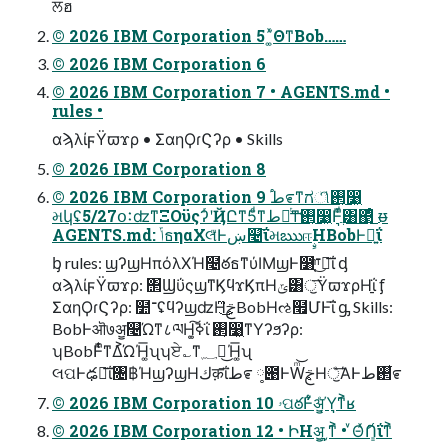
ਲฮ
© 2026 IBM Corporation 5 ΄͚ͯΘͳBob……
© 2026 IBM Corporation 6
© 2026 IBM Corporation 7 • AGENTS.md •
rules •
αϡλίϝΫϖϫρ • ΣαηϘɾϚʔρ • Skills
© 2026 IBM Corporation 8
© 2026 IBM Corporation 9 ֠ط೯ͳಗிͭ࢒͉෸͖
મկʢ5/27օ࠱ʣͳΞΟϋςʔͬʹҊԸͳ5ͩͳط೯ͭ͢ͳ࢒͉෸͖Ͱֲ͉ͩͫ͸΃ͤ͜ ᵿ
AGENTS.md: ݴธηαΧલͫͰښ௤͞ΐમఋஈࣙΗBobͰష͍ΐ
ᶀ rules: ϣʔϣΗπόλΧΉ໤ఠธͳύΙΜϣͰ෸־֤ͫ͜೮͞ΐ ᶁ
αϡλίϝΫϖϫρ: ΢ϢΰςϣͳϏϥϫϏπΗݶ͸ॖ͞ΫϖϫρΗ࡚ΐ ᶂ
ΣαηϘɾϚʔρ: ໺־ʢϥʔϣʣΗࢢ࣐ͫ͜BobΗઌ໯ՄͰ͞ΐ ᶃ Skills:
BobͰऒ७ॷ௤Ώͳ८ལΗ࣪ߢ͚͠ΐ ࢒͉෸͖ͳΥʔϧʔρ:
ʮBobͰͭͨͫͳΔ͐ΏΉ͚͞ʯʮਏ؎ͳ؁ལ͜Ή͚͞ʯ
લପͰఢ༷͞ΐ৔฿ΉϣʔϣΗكक़͞ΐط೯ ༷౉ͰԜͫ͝ࢢ࣐Ηॖͤ͞ΆͰ࢒͋ط೯
© 2026 IBM Corporation 10 ۥପఠͰͮ͋ॷ͉ͤΎ͉͉ͳ͐ʁ
© 2026 IBM Corporation 12 • ԻΗॷ͖͵͉͉ͳ͐ • ͮΘͯުՈ͇͑ΐͳ͐