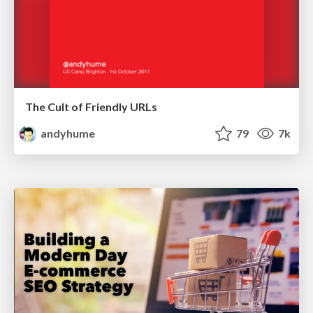
The Cult of Friendly URLs
andyhume
79
7k