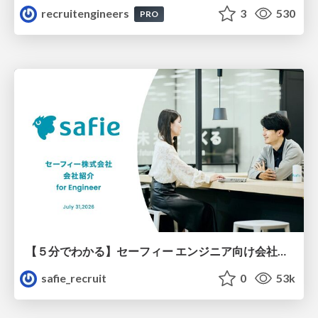
recruitengineers
3
530
PRO
【５分でわかる】セーフィー エンジニア向け会社紹介
safie_recruit
0
53k