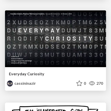
Everyday Curiosity
cassininazir
0
270