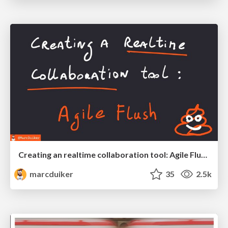
Creating an realtime collaboration tool: Agile Flush - .NET Oxford
marcduiker
35
2.5k