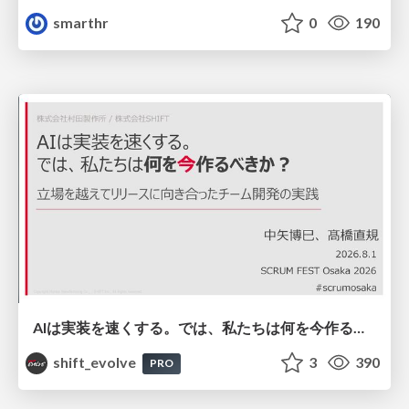
smarthr
0
190
AIは実装を速くする。では、私たちは何を今作るべきか？－立場を越えてリリースに向き合ったチーム開発の実践 / 20260801 Hiromi Nakaya and Naoki Takahashi
shift_evolve
3
390
PRO