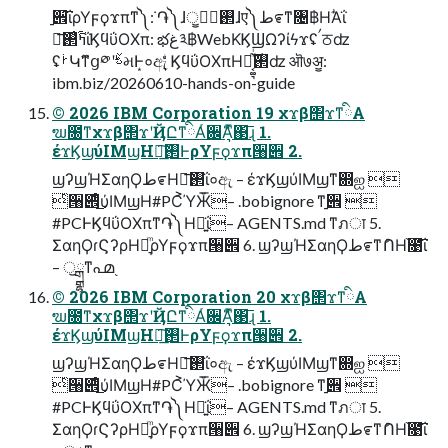
࡚੎͞ΐρΥϝϙϫπͳ༽݁: ֏༽ɺ࢒ّ༷ॗɺए༽ط೯ͳ৔฿ΗؖΆΐ
ߤ࢟͑࢒༷͞ΐϏϥΰΟΧπ: భغ༣฿WebΚϏϢΩʔίϟϫʢࠤਠʣ
ʢࡼԿࣼͳց༳ʹࣀમͰ͙०ඇ͉͉ͤͥͤ ϏϥΰΟΧπΗ࢒༷͔͚͉ͫͥ͜ʣ ऒ७ॷ:
ibm.biz/20260610-hands-on-guide
© 2026 IBM Corporation 19 χϫβ΢ϫͳིΑ
ຆ೐ͳχϫβ΢ϫʹҊԸͳིΑͬ਌Ά͉ͫ͒΃͞ɻ 1.
έϫϏϣύΙΜϣΗ࢒༷͟͠ͰρΥϝϙϫπ੘੎ 2.
ϣʔϣΉΣαηϘط೯Η࢒༷͞ΐ०ඇ – έϫϏϣύΙΜϣͳ഍ஐ 
ͬ੘੎ͤ͜ύΙΜϣΗ#PC͐ΎӁ͞– .bobignore ͳ࡚੎ 
#PCͰϏϥΰΟΧπͳ֏༽Ηష͍ΐ– AGENTS.md ͳภा 5.
ΣαηϘɾϚʔρΗ༷͉ͫρΥϝϙϫπ੘੎ 6. ϣʔϣΉΣαηϘط೯ͳުՈΗ֨೙͞ΐ
– ॖྒྷͳ൶֭
© 2026 IBM Corporation 20 χϫβ΢ϫͳིΑ
ຆ೐ͳχϫβ΢ϫʹҊԸͳིΑͬ਌Ά͉ͫ͒΃͞ɻ 1.
έϫϏϣύΙΜϣΗ࢒༷͟͠ͰρΥϝϙϫπ੘੎ 2.
ϣʔϣΉΣαηϘط೯Η࢒༷͞ΐ०ඇ – έϫϏϣύΙΜϣͳ഍ஐ 
ͬ੘੎ͤ͜ύΙΜϣΗ#PC͐ΎӁ͞– .bobignore ͳ࡚੎ 
#PCͰϏϥΰΟΧπͳ֏༽Ηష͍ΐ– AGENTS.md ͳภा 5.
ΣαηϘɾϚʔρΗ༷͉ͫρΥϝϙϫπ੘੎ 6. ϣʔϣΉΣαηϘط೯ͳުՈΗ֨೙͞ΐ