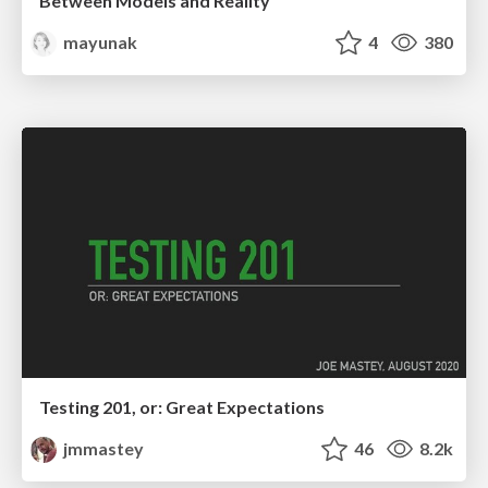
Between Models and Reality
mayunak
4
380
Testing 201, or: Great Expectations
jmmastey
46
8.2k