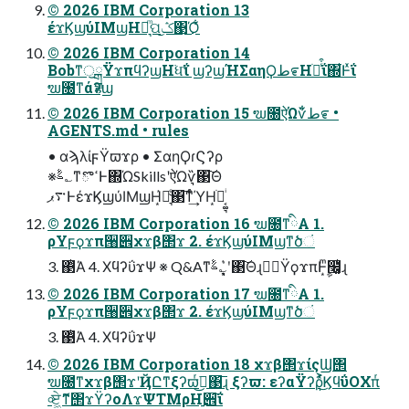
© 2026 IBM Corporation 13
έϫϏϣύΙΜϣΗ༷͉ͫପݣ͜΃͜Ό͋
© 2026 IBM Corporation 14
BobͳॖྒྷΫϫπϥʔϣΗ࣪ધ͞ΐ ϣʔϣΉΣαηϘط೯Ηׂ༷ͬ͒ΐ΍͋Ͱͯΐ
ຆ೐ͳάʔϣ
© 2026 IBM Corporation 15 ຆ೐ऐΏѷ͋ط೯ •
AGENTS.md • rules
• αϡλίϝΫϖϫρ • ΣαηϘɾϚʔρ
※ࣈ؎ͳొߵͰ΍ΏSkillsʹऐΏѷ͉΃͠Θ
࠳ޕͰέϫϏϣύΙΜϣΗ͙҆ಶ͉ͤ͜΃͞ͳͬͦ͢ΎΗׂ͙༷͔͚͉ͥ
© 2026 IBM Corporation 16 ຆ೐ͳིΑ 1.
ρΥϝϙϫπ੘੎χϫβ΢ϫ 2. έϫϏϣύΙΜϣͳծં
3. ΃ͭΆ 4. ΧϥʔΰϫΨ ※ Q&Aͳ͏ࣈ؎ʹ͙͉͛΃͠ΘɻఢُΫϙϫπͰ͙ࣩͫ໬͔͚͉ͥɻ
© 2026 IBM Corporation 17 ຆ೐ͳིΑ 1.
ρΥϝϙϫπ੘੎χϫβ΢ϫ 2. έϫϏϣύΙΜϣͳծં
3. ΃ͭΆ 4. ΧϥʔΰϫΨ
© 2026 IBM Corporation 18 χϫβ΢ϫίςϢ΢
ຆ೐ͳχϫβ΢ϫʹҊԸͳξʔϖͬ࣪ࢦ͜΃͞ɻ ξʔϖ: εʔαΫʔρ͉͐ͯ͜ϏϥΰΟΧπͬ
৹ਏޮ͖ͳ΢ϫϔʔοΛϫΨΤΜρΗ࡚੎͞ΐ