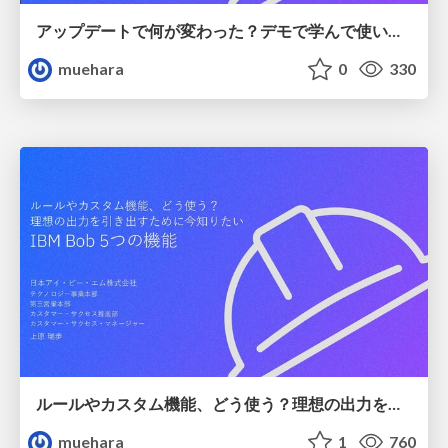
アップデートで何が変わった？デモで学んで使いこなすIBM Bob2.0
muehara
0
330
ルールやカスタム機能、どう使う？理想の出力を引き出すために今知りたいIBM Bob 5つの機能
muehara
1
760