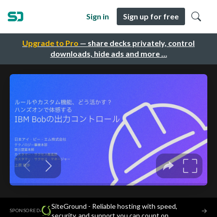
Sign in
Sign up for free
Upgrade to Pro
— share decks privately, control
downloads, hide ads and more …
SiteGround - Reliable hosting with speed,
·
→
SPONSORED
security, and support you can count on.