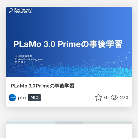
PLaMo 3.0 Primeの事後学習
pfn
0
270
PRO