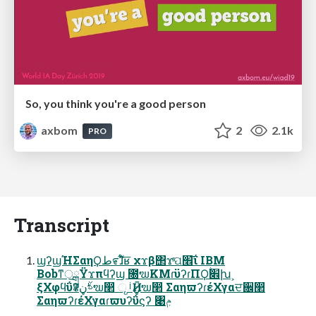
So, you think you're a good person
axbom
2
2.1k
PRO
Transcript
ϣʔϣΉΣαηϘط೯ɺׂͮ͋͐͞ʁ χϫβ΢ϫͬପ׮͞ΐ IBM
BobͳॖྒྷΫϫπϥʔϣ ೐ຆΚΜɾϋʔɾΠϘ׎ࣘխࣺ
ξΧφϥΰʔࣀڼຆ෢ ୄࡺӢڼຆ෢ ΣαηϖʔɾέΧγαਦ਌෢
ΣαηϖʔɾέΧγαɾϖυʔΰϛʔ ৉ݦ