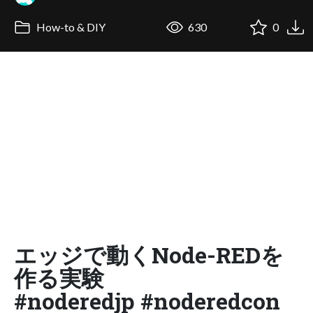
How-to & DIY
630
0
エッジで動くNode-REDを
作る実験
#noderedjp #noderedcon