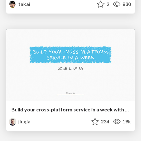
takai
2
830
Build your cross-platform service in a week with App Engine
jlugia
234
19k