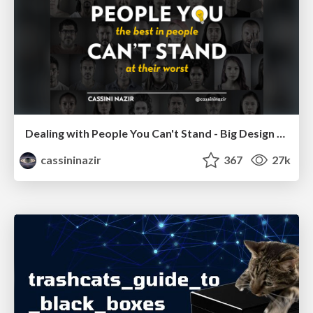
Dealing with People You Can't Stand - Big Design 2015
cassininazir
367
27k