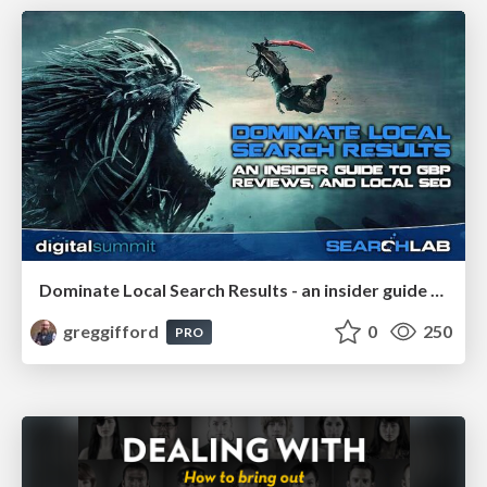
Dominate Local Search Results - an insider guide to GBP, reviews, and Local SEO
greggifford
0
250
PRO