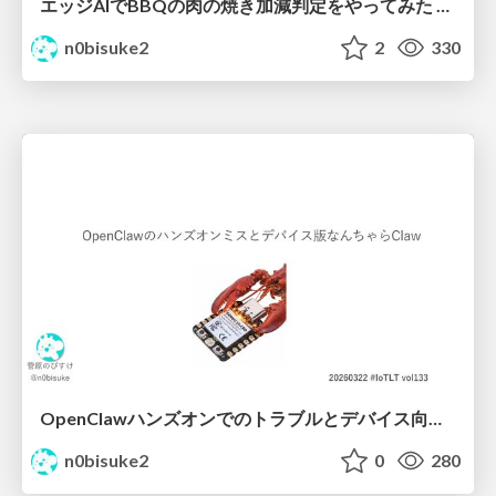
エッジAIでBBQの肉の焼き加減判定をやってみた #iotlt #seeed
n0bisuke2
2
330
OpenClawハンズオンでのトラブルとデバイス向けなんちゃらクロー #IoTLT vol133
n0bisuke2
0
280