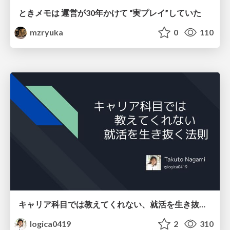
ときメモは 運営が30年かけて “実プレイ”していた
mzryuka
0
110
キャリア科目では教えてくれない、就活を生き抜く法則
logica0419
2
310