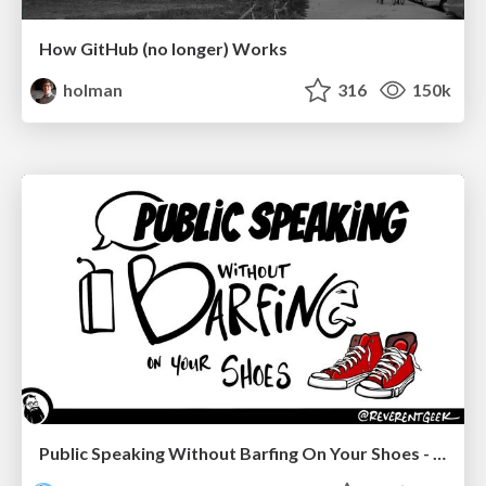
How GitHub (no longer) Works
holman
316
150k
Public Speaking Without Barfing On Your Shoes - THAT 2023