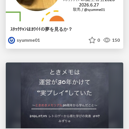
ｽﾀｯｸﾁｬﾝはｶﾜｲｲの夢を見るか？
syumme01
0
150