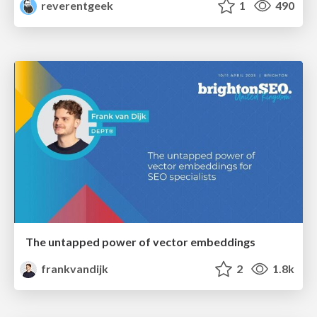
reverentgeek
1
490
The untapped power of vector embeddings
frankvandijk
2
1.8k