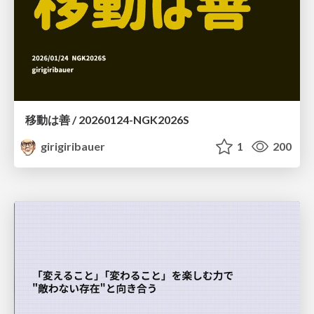
移動は善 / 20260124-NGK2026S
girigiribauer
1
200