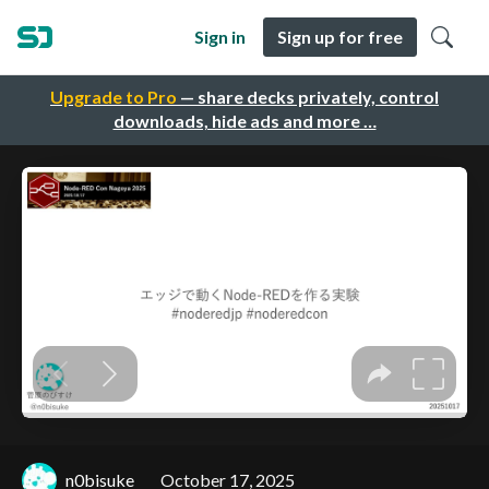
Sign in
Sign up for free
Upgrade to Pro
— share decks privately, control
downloads, hide ads and more …
n0bisuke
October 17, 2025