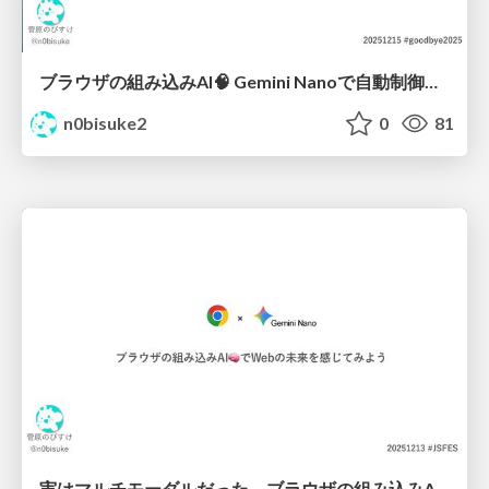
ブラウザの組み込みAI🧠 Gemini Nanoで自動制御チャレンジ #goodbye2025
n0bisuke2
0
81
実はマルチモーダルだった。ブラウザの組み込みAI🧠でWebの未来を感じてみよう #jsfes #gemini