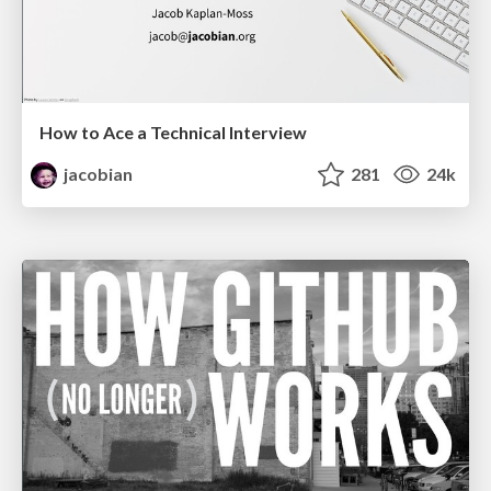
How to Ace a Technical Interview
jacobian
281
24k