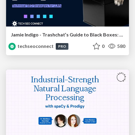
Jamie Indigo - Trashchat’s Guide to Black Boxes: Technical SEO Tactics for LLMs
techseoconnect
0
580
PRO