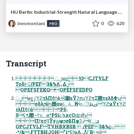
HU Berlin: Industrial-Strength Natural Language Processing with spaCy and Prodigy
inesmontani
0
620
PRO
Transcript
 ੁݪͷͼ͚͢ !OCJTVLF
ΤοδͰಈ͘/PEF3&%Λ࡞Δ࣮ݧ
OPEFSFEKQOPEFSFEDPO
ੁݪͷͼ͚͢ ɾϓϩτλΠϐϯάઐ໳εΫʔϧʮϓϩτΞ΢τελδΦʯ
σδλϧϋϦ΢ουେֶେֶӃඇৗۈߨࢣϓϩμΫτϓϩ
τλΠϐϯά *P5-
5ʢࠃ಺࠷େͷ*P5ίϛϡχςΟʣओ࠵
ΠϯετϥΫγϣφϧσβΠφʔݚमઃܭ
OPCJTVLFTVHBXBSB  /PEF3&%ք۾ 
-*/&.FTTBHJOH"1*ϊʔυΛ࡞Δ͋ͨΓ͔Βࢀઓ