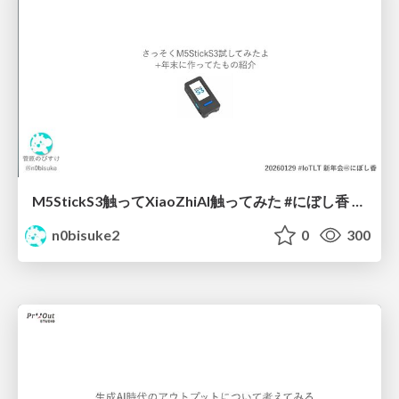
M5StickS3触ってXiaoZhiAI触ってみた #にぼし香 #iotlt
n0bisuke2
0
300