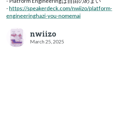
- Platform Engineeringは自由のめまい
-
https://speakerdeck.com/nwiizo/platform-
engineeringhazi-you-nomemai
nwiizo
March 25, 2025