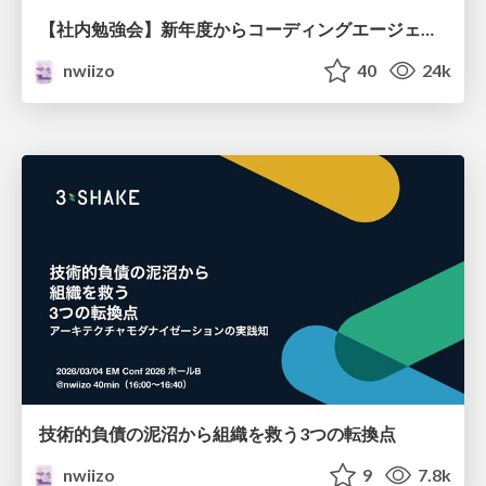
【社内勉強会】新年度からコーディングエージェントを使いこなす - 構造と制約で引き出すClaude Codeの実践知
nwiizo
40
24k
技術的負債の泥沼から組織を救う3つの転換点
nwiizo
9
7.8k