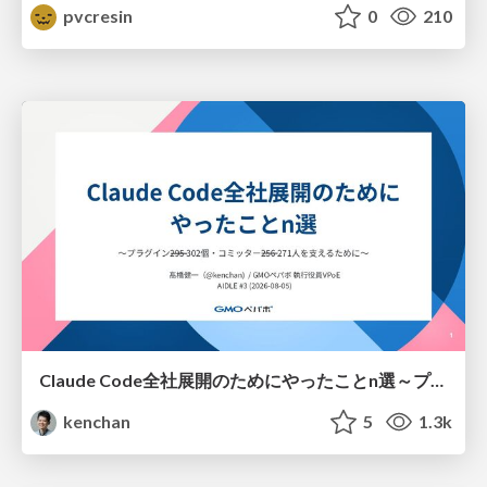
pvcresin
0
210
Claude Code全社展開のためにやったことn選～プラグイン302個・コミッター271人を支えるために～
kenchan
5
1.3k