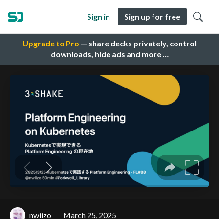
Sign in
Sign up for free
Upgrade to Pro
— share decks privately, control
downloads, hide ads and more …
nwiizo
March 25, 2025