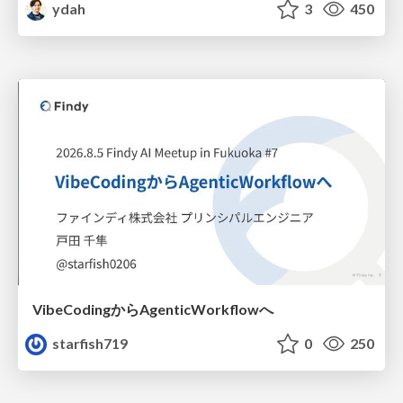
ydah
3
450
VibeCodingからAgenticWorkflowへ
starfish719
0
250