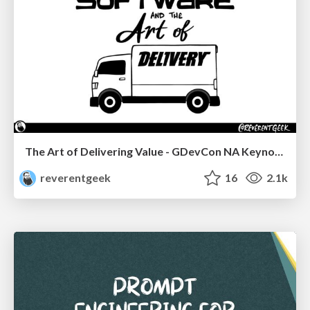
The Art of Delivering Value - GDevCon NA Keynote
reverentgeek
16
2.1k