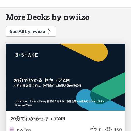
More Decks by nwiizo
See All by nwiizo
20分でわかるセキュアAPI
nwiizo
0
150