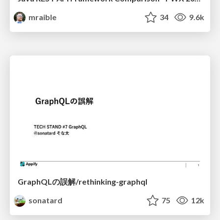
mraible
34
9.6k
GraphQLの誤解/rethinking-graphql
sonatard
75
12k