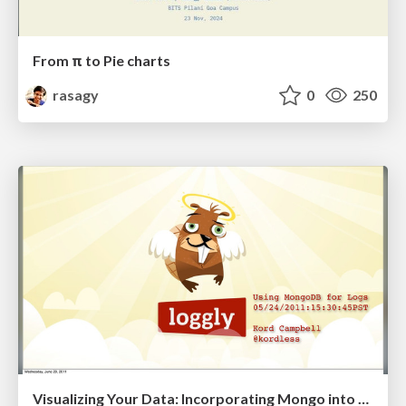
From π to Pie charts
rasagy
0
250
Visualizing Your Data: Incorporating Mongo into Loggly Infrastructure