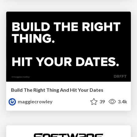
Build The Right Thing And Hit Your Dates
maggiecrowley
39
3.4k