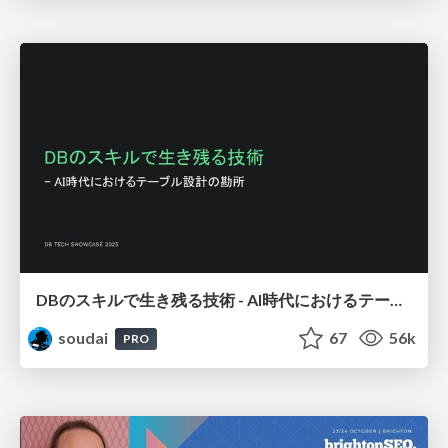
DBのスキルで生き残る技術 - AI時代におけるテーブル設計の勘所
soudai
67
56k
PRO