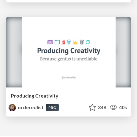
Producing Creativity
orderedlist
348
40k
PRO