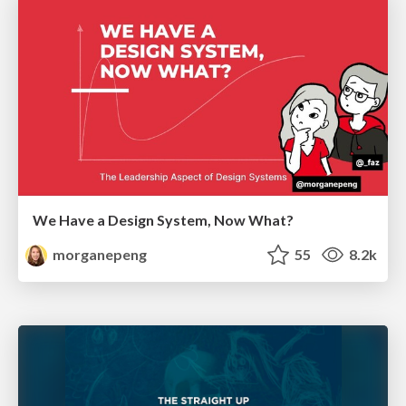
We Have a Design System, Now What?
morganepeng
55
8.2k