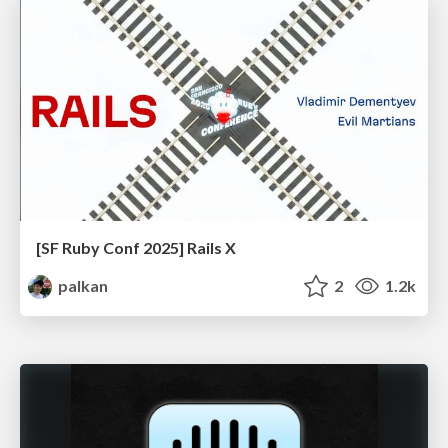
[SF Ruby Conf 2025] Rails X
palkan
2
1.2k