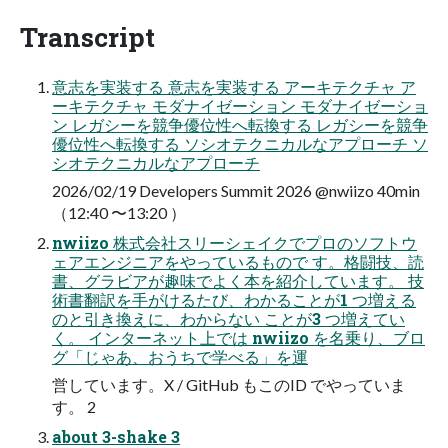
Transcript
意志を実装する 意志を実装する アーキテクチャ ア
ーキテクチャ モダナイゼーション モダナイゼーショ
ン レガシーを競争優位性へ転換する レガシーを競争
優位性へ転換する ソシオテクニカルなアプローチ ソ
シオテクニカルなアプローチ
2026/02/19 Developers Summit 2026 @nwiizo 40min
（12:40 〜13:20 ）
nwiizo 株式会社スリーシェイクでプロのソフトウ
ェアエンジニアをやっているもので す。格闘技、読
書、グラビアが趣味でよく本を紹介しています。 技
術書翻訳を手がけるたび、わかることが1 つ増える
のと引き換えに、わからない ことが3 つ増えてい
く。 インターネット上では nwiizo を名乗り、ブロ
グ「じゃあ、おうちで学べる」を運
営しています。X / GitHub もこのID でやっていま
す。 2
about 3-shake 3