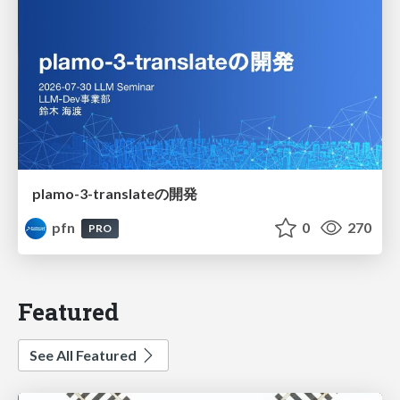
plamo-3-translateの開発
pfn
0
270
PRO
Featured
See All Featured