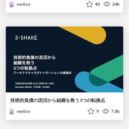
nwiizo
40
24k
技術的負債の泥沼から組織を救う3つの転換点
nwiizo
9
7.8k