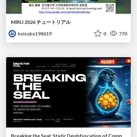
MIRU 2026 チュートリアル
keisuke198619
0
770
Breaking the Seal: Static Deobfuscation of Compiled V8 JavaScript Bytecode Malware