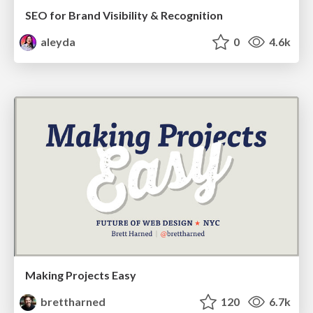
SEO for Brand Visibility & Recognition
aleyda
0
4.6k
Making Projects Easy
brettharned
120
6.7k