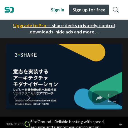
Sign in
Sign up for free
Upgrade to Pro
— share decks privately, control
downloads, hide ads and more …
SiteGround - Reliable hosting with speed,
·
→
SPONSORED
security, and support you can count on.