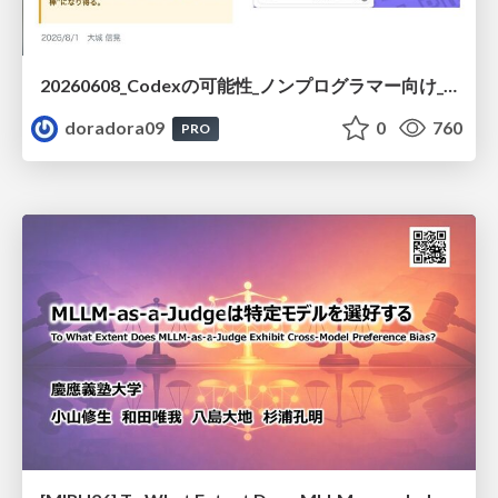
20260608_Codexの可能性_ノンプログラマー向け_大城追記
doradora09
0
760
PRO