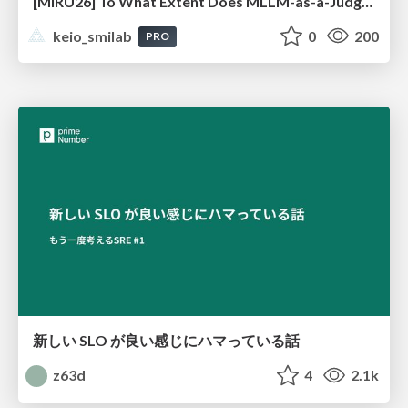
[MIRU26] To What Extent Does MLLM-as-a-Judge Exhibit Cross-Model Preference Bias?
keio_smilab
0
200
PRO
新しい SLO が良い感じにハマっている話
z63d
4
2.1k