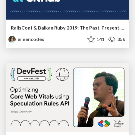
RailsConf & Balkan Ruby 2019: The Past, Present, and Future of Rails at GitHub
eileencodes
141
35k