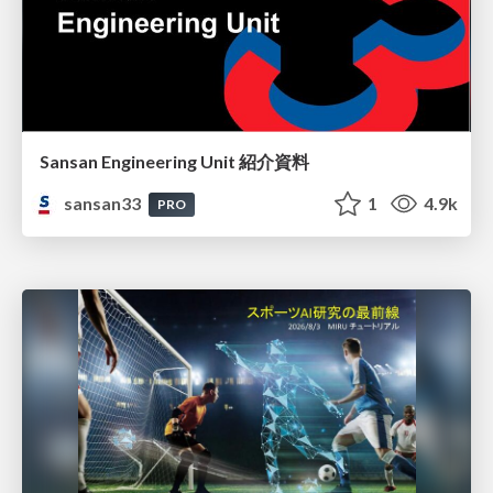
Sansan Engineering Unit 紹介資料
sansan33
1
4.9k
PRO