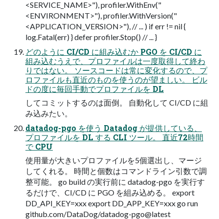
<SERVICE_NAME>"), profiler.WithEnv("
<ENVIRONMENT>"), profiler.WithVersion("
<APPLICATION_VERSION>"), // ... ) if err != nil {
log.Fatal(err) } defer profiler.Stop() // ... }
どのように CI/CD に組み込むか PGO を CI/CD に
組み込むうえで、プロファイルは一度取得して終わ
りではない。 ソースコードは常に変化するので、プ
ロファイルも直近のものを使うのが望ましい。 ビル
ドの度に毎回手動でプロファイルを DL
してコミットするのは面倒。 自動化して CI/CD に組
み込みたい。
datadog-pgo を使う Datadog が提供している、
プロファイルを DL する CLI ツール。 直近72時間
で CPU
使用量が大きいプロファイルを5個選出し、マージ
してくれる。 時間と個数はコマンドライン引数で調
整可能。 go build の実行前に datadog-pgo を実行す
るだけで、CI/CD に PGO を組み込める。 export
DD_API_KEY=xxx export DD_APP_KEY=xxx go run
github.com/DataDog/datadog-pgo@latest