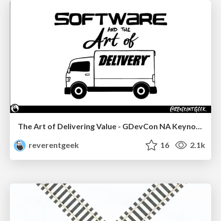
The Art of Delivering Value - GDevCon NA Keynote
reverentgeek
16
2.1k