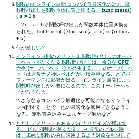
関数のインライン展開 コンパイラ最適化の1つ。 関
数呼び出しを関数本体に置き換える。 func main()
{ a := 1 b
:= 2 c := a + b // 関数呼び出しが関数本体に置き換え
られた。 fmt.Println(c) } func sum(a, b int) int { return a
+ b }
何が嬉しい？
インライン展開のメリット 1. 関数呼び出しのオーバ
ーヘッドがなくなる 関数呼び出しは、余分な CPU
命令 (オーバーヘッド) が発生する。 このオーバーヘ
ッドは通常ナノ秒レベルだが、積み重なることでパ
フォーマンスに影響が出る。 インライン展開により
関数呼び出しが不要になるので、このオーバーヘッ
ドがなくなる。
2. さらなるコンパイラ最適化が可能になる インライ
ン展開することで、他の最適化を適用できるように
なる。 定数畳み込みやエスケープ解析など。
ただしデメリットもある バイナリサイズが増加す
る。 ビルド時間が長くなる。 → 通常のビルド時
は、単純な関数のみに適用するよう対象を制限して