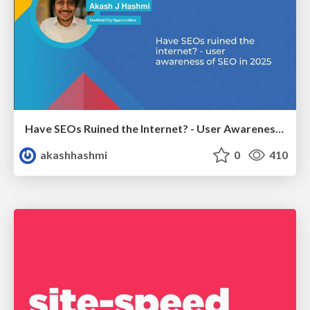
Have SEOs Ruined the Internet? - User Awareness of SEO in 2025
akashhashmi
0
410