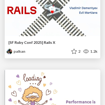
[SF Ruby Conf 2025] Rails X
palkan
2
1.2k