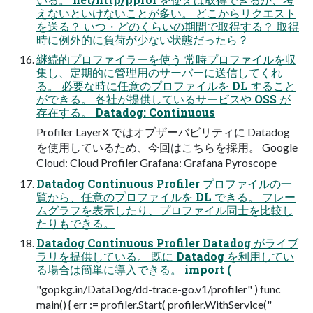
えないといけないことが多い。 どこからリクエスト
を送る？ いつ・どのくらいの期間で取得する？ 取得
時に例外的に負荷が少ない状態だったら？
継続的プロファイラーを使う 常時プロファイルを収
集し、定期的に管理用のサーバーに送信してくれ
る。 必要な時に任意のプロファイルを DL すること
ができる。 各社が提供しているサービスや OSS が
存在する。 Datadog: Continuous
Profiler LayerX ではオブザーバビリティに Datadog
を使用しているため、今回はこちらを採用。 Google
Cloud: Cloud Profiler Grafana: Grafana Pyroscope
Datadog Continuous Profiler プロファイルの一
覧から、任意のプロファイルを DL できる。 フレー
ムグラフを表示したり、プロファイル同士を比較し
たりもできる。
Datadog Continuous Profiler Datadog がライブ
ラリを提供している。 既に Datadog を利用してい
る場合は簡単に導入できる。 import (
"gopkg.in/DataDog/dd-trace-go.v1/profiler" ) func
main() { err := profiler.Start( profiler.WithService("