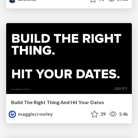
Build The Right Thing And Hit Your Dates
maggiecrowley
39
3.4k