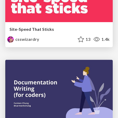
Site-Speed That Sticks
csswizardry
13
1.4k