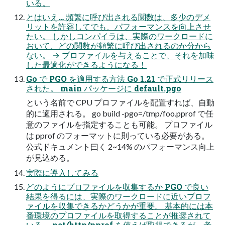
いる。
とはいえ… 頻繁に呼び出される関数は、多少のデメ
リットを許容してでも、パフォーマンスを向上させ
たい。 しかしコンパイラは、実際のワークロードに
おいて、どの関数が頻繁に呼び出されるのか分から
ない。 → プロファイルを与えることで、それを加味
した最適化ができるようになる！
Go で PGO を適用する方法 Go 1.21 で正式リリース
された。 main パッケージに default.pgo
という名前で CPU プロファイルを配置すれば、自動
的に適用される。 go build -pgo=/tmp/foo.pprof で任
意のファイルを指定することも可能。 プロファイル
は pprof のフォーマットに則っている必要がある。
公式ドキュメント曰く 2~14% のパフォーマンス向上
が見込める。
実際に導入してみる
どのようにプロファイルを収集するか PGO で良い
結果を得るには、実際のワークロードに近いプロフ
ァイルを収集できるかどうかが重要。 基本的には本
番環境のプロファイルを取得することが推奨されて
いる。 net/http/pprof を使えば取得できるが、考