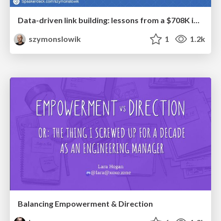
Data-driven link building: lessons from a $708K investment (BrightonSEO talk)
szymonslowik
1
1.2k
Balancing Empowerment & Direction