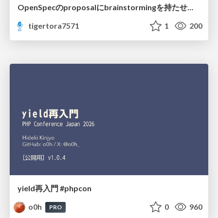
OpenSpecのproposalにbrainstormingを持たせてみた
tigertora7571
1
200
yield再入門 #phpcon
o0h
0
960
PRO