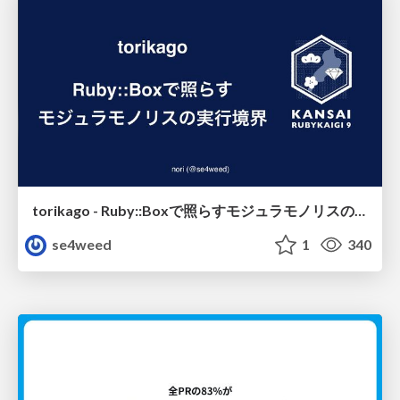
torikago - Ruby::Boxで照らすモジュラモノリスの実行境界
se4weed
1
340