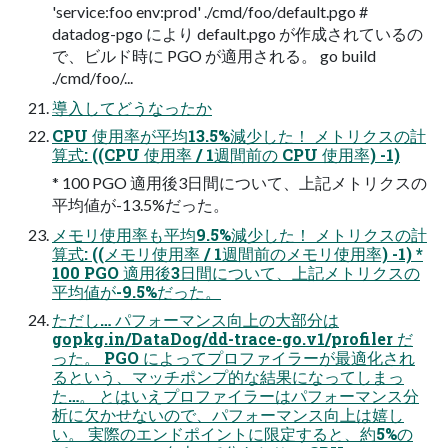
'service:foo env:prod' ./cmd/foo/default.pgo #
datadog-pgo により default.pgo が作成されているの
で、ビルド時に PGO が適用される。 go build
./cmd/foo/...
導入してどうなったか
CPU 使用率が平均13.5%減少した！ メトリクスの計
算式: ((CPU 使用率 / 1週間前の CPU 使用率) -1)
* 100 PGO 適用後3日間について、上記メトリクスの
平均値が-13.5%だった。
メモリ使用率も平均9.5%減少した！ メトリクスの計
算式: ((メモリ使用率 / 1週間前のメモリ使用率) -1) *
100 PGO 適用後3日間について、上記メトリクスの
平均値が-9.5%だった。
ただし… パフォーマンス向上の大部分は
gopkg.in/DataDog/dd-trace-go.v1/profiler だ
った。 PGO によってプロファイラーが最適化され
るという、マッチポンプ的な結果になってしまっ
た…。 とはいえプロファイラーはパフォーマンス分
析に欠かせないので、パフォーマンス向上は嬉し
い。 実際のエンドポイントに限定すると、約5%の