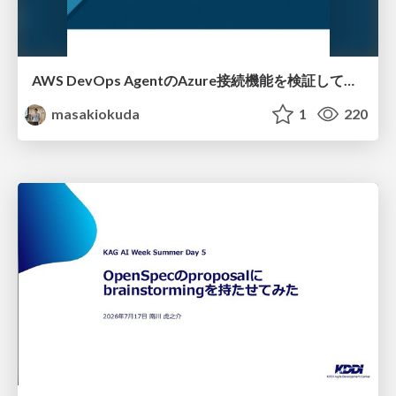
AWS DevOps AgentのAzure接続機能を検証して見えた活用法／Use Cases Verified for the AWS DevOps Agent's Azure Connectivity Feature
masakiokuda
1
220