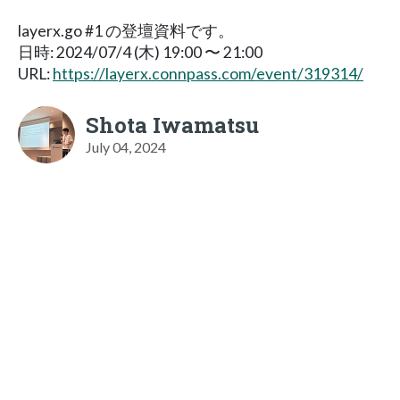
layerx.go #1 の登壇資料です。
日時: 2024/07/4 (木) 19:00 〜 21:00
URL:
https://layerx.connpass.com/event/319314/
Shota Iwamatsu
July 04, 2024