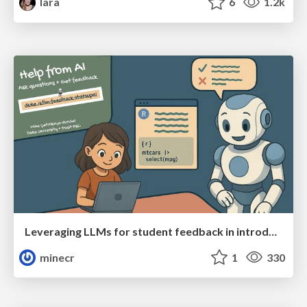
lara
6
1.2k
Leveraging LLMs for student feedback in introductory data science courses - posit::conf(2025)
minecr
1
330