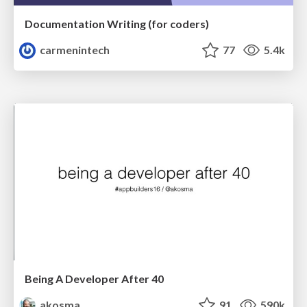
Documentation Writing (for coders)
carmenintech
77
5.4k
Being A Developer After 40
akosma
91
590k