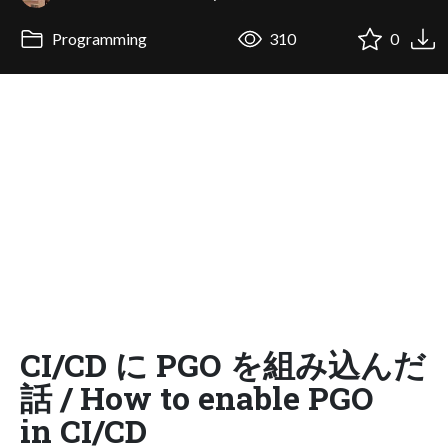
Programming
310
0
CI/CD に PGO を組み込んだ
話 / How to enable PGO
in CI/CD