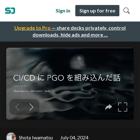
Sign in
Sign up for free
Upgrade to Pro
— share decks privately, control
downloads, hide ads and more …
Shota Iwamatsu
July 04, 2024