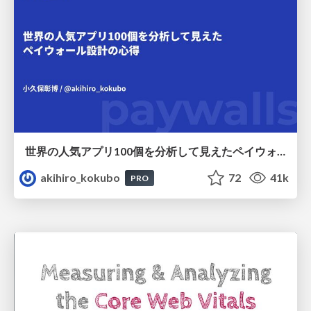
世界の人気アプリ100個を分析して見えたペイウォール設計の心得
akihiro_kokubo
72
41k
PRO