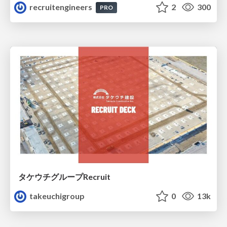
recruitengineers
2
300
PRO
タケウチグループRecruit
takeuchigroup
0
13k