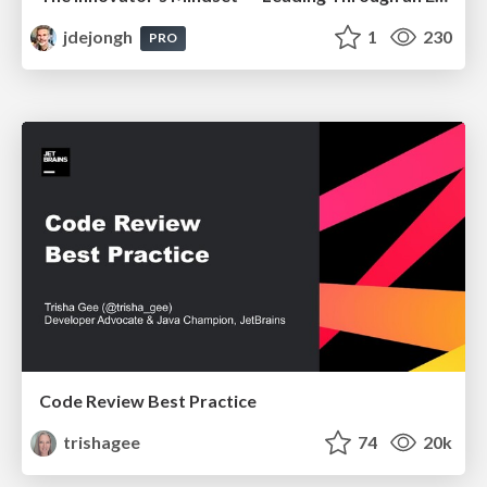
jdejongh
1
230
PRO
Code Review Best Practice
trishagee
74
20k