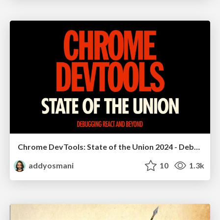
Chrome DevTools: State of the Union 2024 - Debugging React & Beyond
addyosmani
10
1.3k