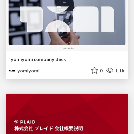
yomiyomi company deck
yomiyomi
0
1.1k