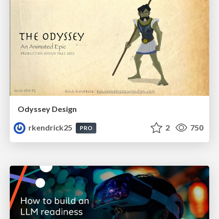
Odyssey Design
rkendrick25
2
750
PRO