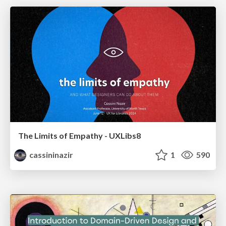
The Limits of Empathy - UXLibs8
cassininazir
1
590