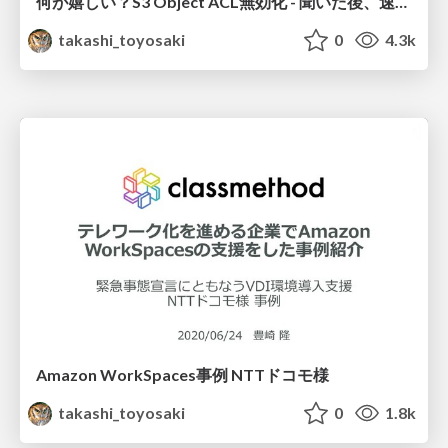
何が嬉しい？S3 Object ACL無効化 - 聞いた後、速攻で忘れていい知識をお届けします -
takashi_toyosaki
0
4.3k
Amazon WorkSpaces事例 NTTドコモ様
takashi_toyosaki
0
1.8k