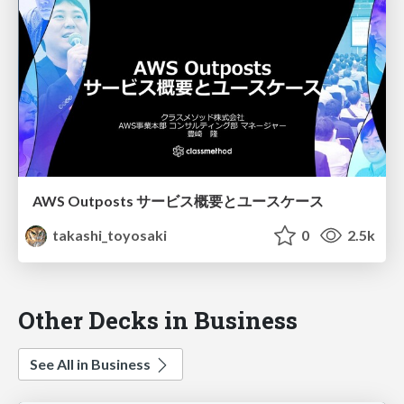
AWS Outposts サービス概要とユースケース
takashi_toyosaki
0
2.5k
Other Decks in Business
See All in Business