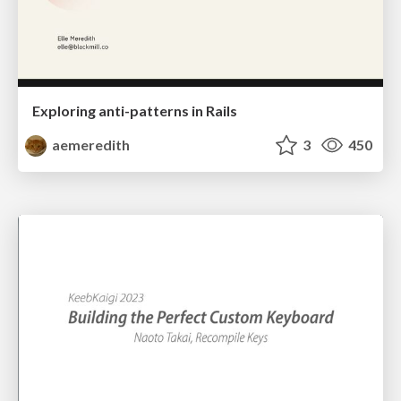
Exploring anti-patterns in Rails
aemeredith
3
450