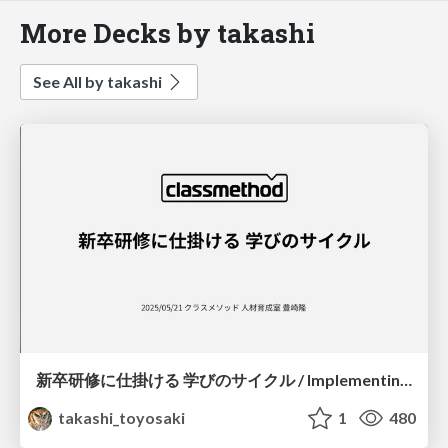
More Decks by takashi
See All by takashi
新卒研修に仕掛ける 学びのサイクル / Implementing Learning Cycles in New Graduate Training
takashi_toyosaki
1
480