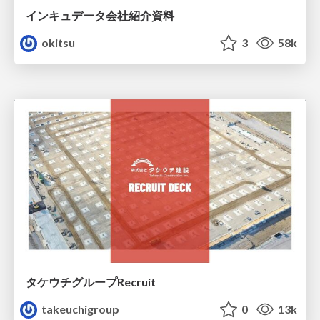
インキュデータ会社紹介資料
okitsu
3
58k
タケウチグループRecruit
takeuchigroup
0
13k