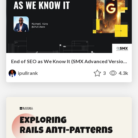
End of SEO as We Know It (SMX Advanced Version)
ipullrank
3
4.3k