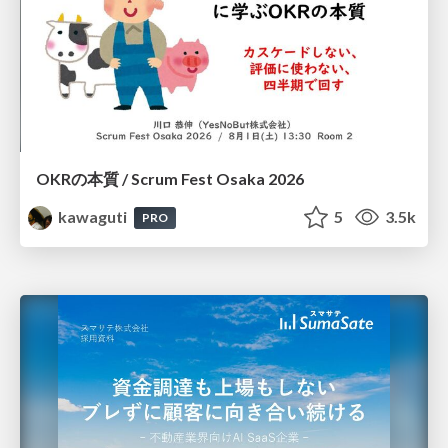
OKRの本質 / Scrum Fest Osaka 2026
kawaguti
5
3.5k
PRO