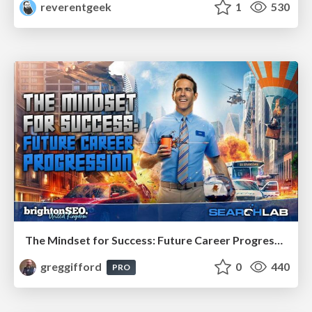
reverentgeek
1
530
The Mindset for Success: Future Career Progression
greggifford
0
440
PRO