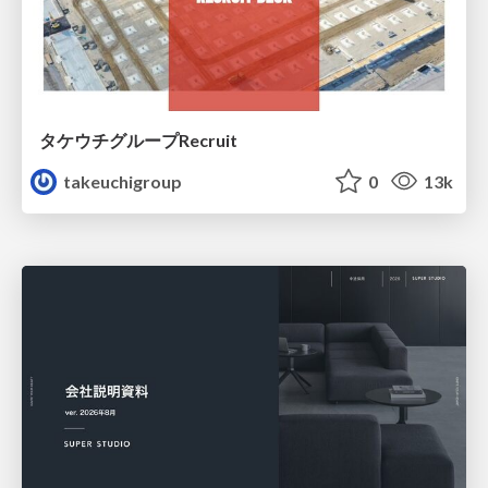
タケウチグループRecruit
takeuchigroup
0
13k