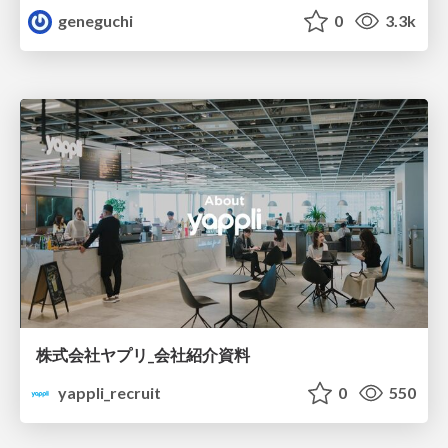
geneguchi
0
3.3k
株式会社ヤプリ_会社紹介資料
yappli_recruit
0
550