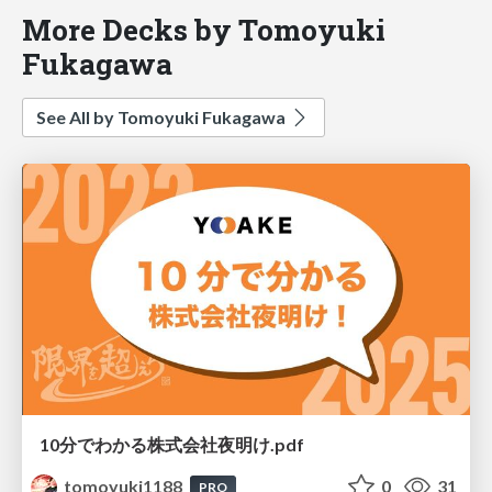
More Decks by Tomoyuki
Fukagawa
See All by Tomoyuki Fukagawa
10分でわかる株式会社夜明け.pdf
tomoyuki1188
0
31
PRO