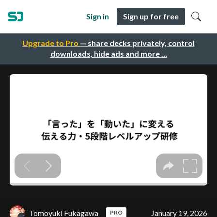
Sign in
Sign up for free
Upgrade to Pro
— share decks privately, control
downloads, hide ads and more …
Tomoyuki Fukagawa
January 19, 2026
PRO