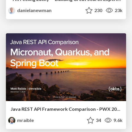
danielanewman
230
23k
Java REST API Framework Comparison - PWX 2021
mraible
34
9.6k