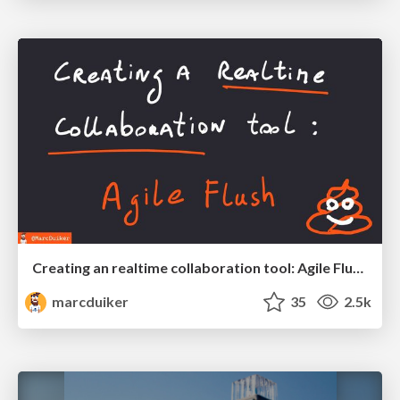
Creating an realtime collaboration tool: Agile Flush - .NET Oxford
marcduiker
35
2.5k