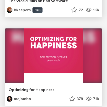
The World Runs on Bad Software
bkeepers
72
12k
PRO
Optimizing for Happiness
mojombo
378
71k