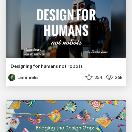
Designing for humans not robots
tammielis
254
26k