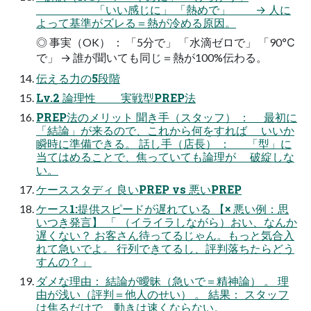
「いい感じに」 「熱めで」 → 人に
よって基準がズレる＝熱が冷める原因。
◎ 事実（OK） ： 「5分で」 「水滴ゼロで」 「90℃
で」 → 誰が聞いても同じ＝熱が100%伝わる。
伝える力の5段階
Lv.2 論理性 実戦型PREP法
PREP法のメリット 聞き手（スタッフ） ： 最初に
「結論」が来るので、これから何をすれば いいか
瞬時に準備できる。 話し手（店長） ： 「型」に
当てはめることで、焦っていても論理が 破綻しな
い。
ケーススタディ 良いPREP vs 悪いPREP
ケース1:提供スピードが遅れている 【× 悪い例：思
いつき発言】 「 （イライラしながら）おい、なんか
遅くない？ お客さん待ってるじゃん。もっと気合入
れて急いでよ。 行列できてるし、評判落ちたらどう
すんの？」
ダメな理由： 結論が曖昧（急いで＝精神論） 。 理
由が浅い（評判＝他人のせい） 。 結果： スタッフ
は焦るだけで、動きは速くならない。