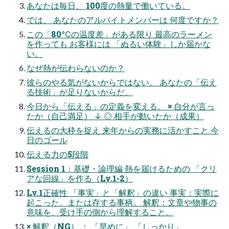
あなたは毎日、 100度の熱量で働いている。
では、 あなたのアルバイトメンバーは 何度ですか？
この「80℃の温度差」がある限り 最高のラーメン
を作っても お客様には 「ぬるい体験」しか届かな
い。
なぜ熱が伝わらないのか？
彼らのやる気がないからではない。 あなたの「伝え
る技術」が足りないからだ。
今日から「伝える」の定義を変える。 × 自分が言っ
たか（自己満足） ↓ ◎ 相手が動いたか（成果）
伝えるの大枠を捉え 来年からの実務に活かすこと 今
日のゴール
伝える力の5段階
Session 1：基礎・論理編 熱を届けるための 「クリ
アな回線」を作る（Lv.1-2）
Lv.1正確性 「事実」と「解釈」の違い 事実：実際に
起こった、または存する事柄。 解釈：文章や物事の
意味を、受け手の側から理解すること。
× 解釈（NG） ： 「早めに」 「しっかり」