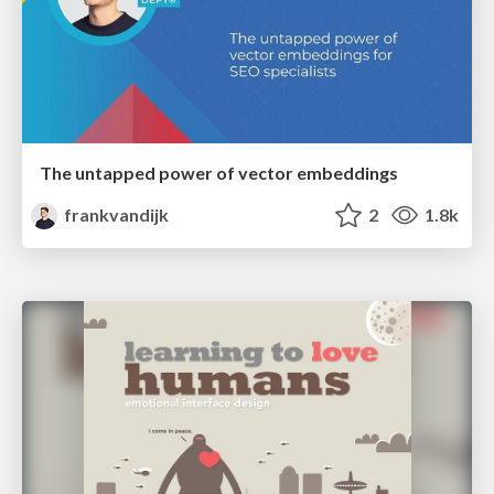
The untapped power of vector embeddings
frankvandijk
2
1.8k