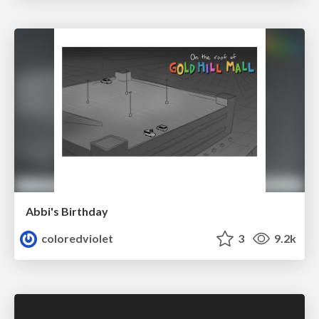
Abbi's Birthday
coloredviolet
3
9.2k