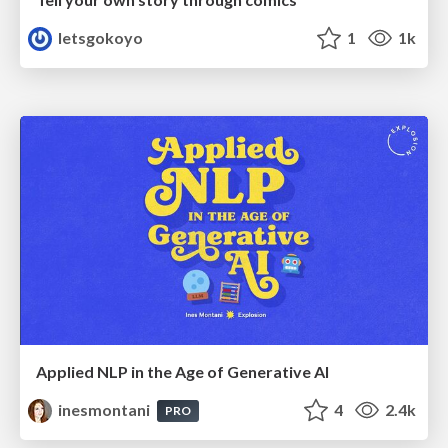
letsgokoyo
1
1k
Applied NLP in the Age of Generative AI
inesmontani
4
2.4k
PRO