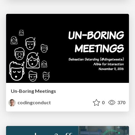
Un-Boring Meetings
codingconduct
0
370