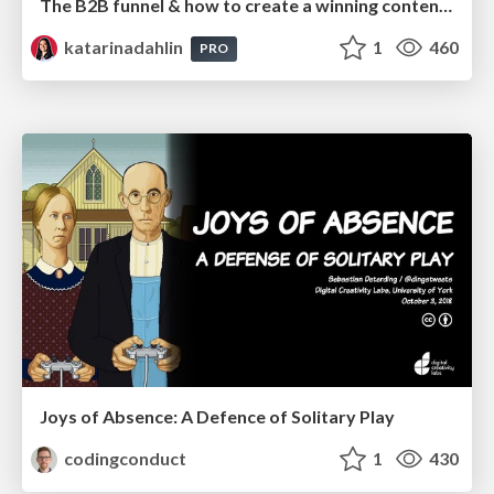
The B2B funnel & how to create a winning content strategy
katarinadahlin
1
460
PRO
Joys of Absence: A Defence of Solitary Play
codingconduct
1
430