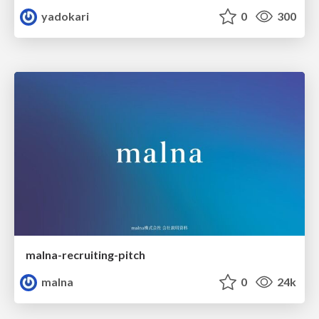
yadokari
0
300
malna-recruiting-pitch
malna
0
24k