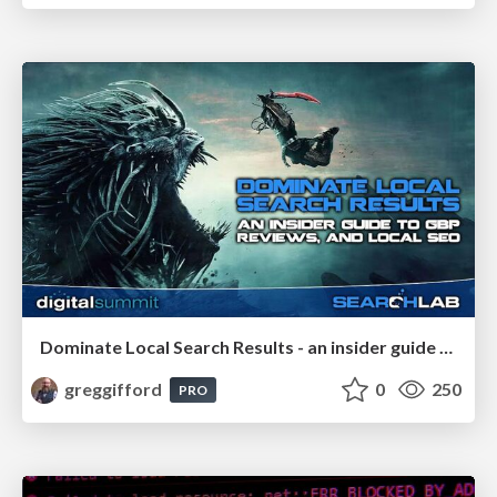
Dominate Local Search Results - an insider guide to GBP, reviews, and Local SEO
greggifford
0
250
PRO