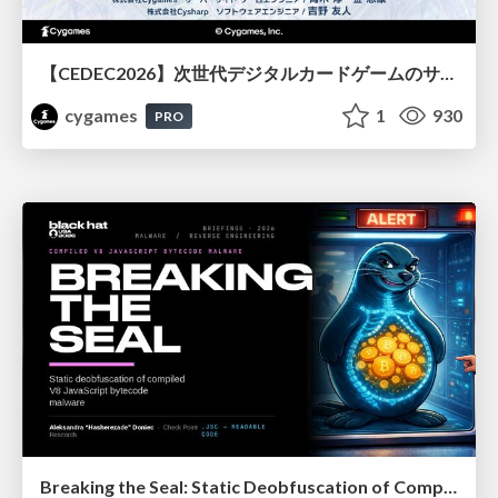
【CEDEC2026】次世代デジタルカードゲームのサーバー設計と運用 〜『Shadowverse: Worlds Beyond』の舞台裏～
cygames
1
930
PRO
Breaking the Seal: Static Deobfuscation of Compiled V8 JavaScript Bytecode Malware