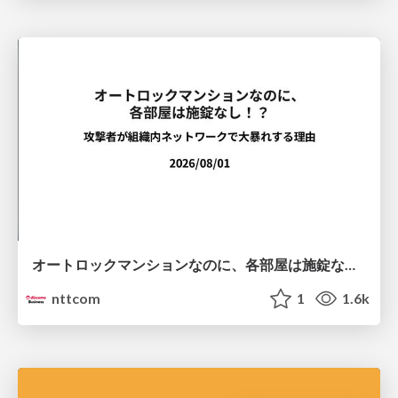
オートロックマンションなのに、各部屋は施錠なし！？ 攻撃者が組織内ネットワークで大暴れする理由 / The Front Door Is Locked, but the Rooms Are Wide Open: Why Attackers Move Freely Inside Enterprise Networks
nttcom
1
1.6k