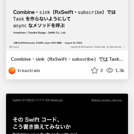
Combine・sink（RxSwift・subscribe）では Task を作らないようにして async なメソッドを呼ぶ / Do not create a Task inside a Combine/sink (RxSwift/subscribe) closure when calling an async method there
treastrain
3
1.3k