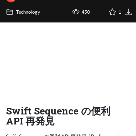
Technology
450
1
Swift Sequence の便利
API 再発見