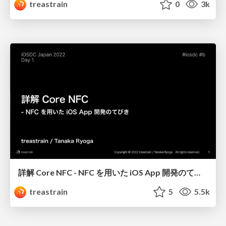
treastrain
0
3k
詳解 Core NFC - NFC を用いた iOS App 開発のてびき / Demystify Core NFC - A guide to iOS App Dev using NFC
treastrain
5
5.5k