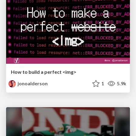
How to build a perfect <img>
jonoalderson
1
5.9k