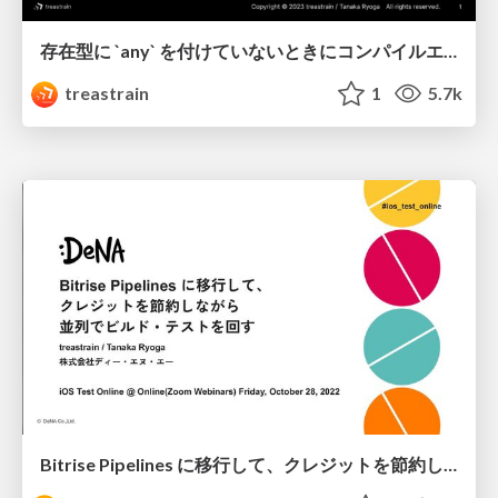
存在型に `any` を付けていないときにコンパイルエラーにする / How to produce a compile error when writing an existential type without the `any` keyword
treastrain
1
5.7k
Bitrise Pipelines に移行して、クレジットを節約しながら並列でビルド・テストを回す / Migrate to Bitrise Pipelines and save credits while run builds and tests in parallel