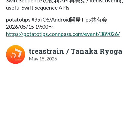
Swift Sequence の便利 API 再発見 / Rediscovering
useful Swift Sequence APIs
potatotips #95 iOS/Android開発Tips共有会
2026/05/15 19:00〜
https://potatotips.connpass.com/event/389026/
treastrain / Tanaka Ryoga
May 15, 2026