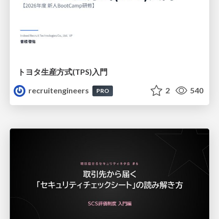
トヨタ⽣産⽅式(TPS)⼊⾨
recruitengineers
2
540
PRO