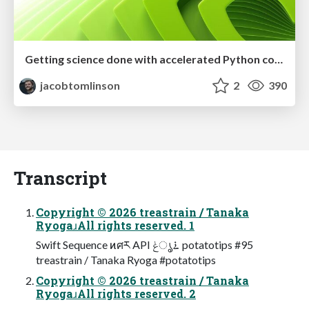
Getting science done with accelerated Python computing platforms
jacobtomlinson
2
390
Transcript
Copyright © 2026 treastrain / Tanaka
RyogaɹAll rights reserved. 1
Swift Sequence ͷศར API ࠶ൃݟ potatotips #95
treastrain / Tanaka Ryoga #potatotips
Copyright © 2026 treastrain / Tanaka
RyogaɹAll rights reserved. 2