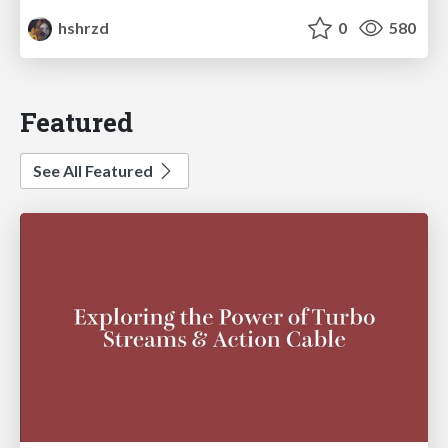
hshrzd
0
580
Featured
See All Featured