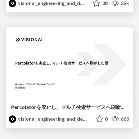
visional_engineering_and_design
38
35k
Percolatorを廃止し、マルチ検索サービスへ刷新した話 / Search Engineering Tech Talk 2026 Spring
visional_engineering_and_design
0
660