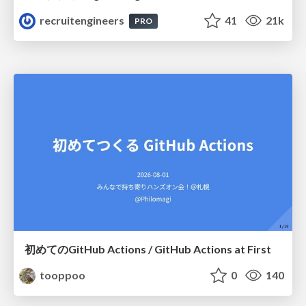
recruitengineers
41
21k
PRO
初めてのGitHub Actions / GitHub Actions at First
tooppoo
0
140