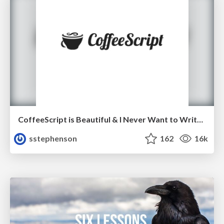
CoffeeScript is Beautiful & I Never Want to Write Plain JavaScript Again
sstephenson
162
16k