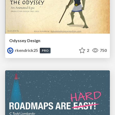
Odyssey Design
rkendrick25
2
750
PRO