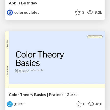
Abbi's Birthday
coloredviolet
3
9.2k
Color Theory Basics | Prateek | Gurzu
gurzu
0
410