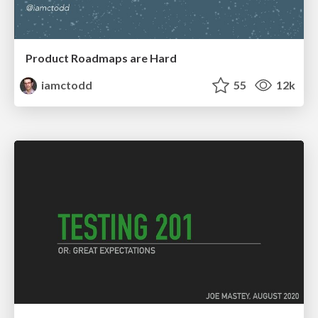
Product Roadmaps are Hard
iamctodd
55
12k