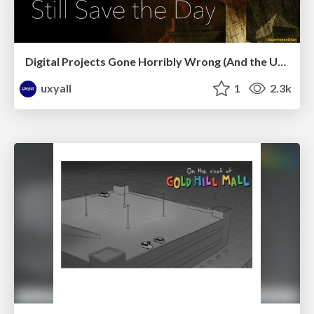
Digital Projects Gone Horribly Wrong (And the UX Pros Who Still Save the Day) - Dean Schuster
uxyall
1
2.3k