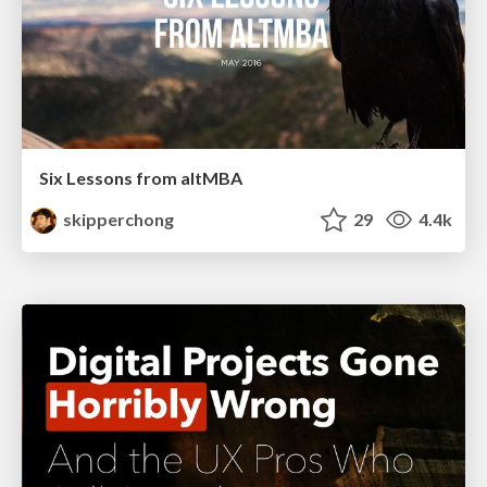
Six Lessons from altMBA
skipperchong
29
4.4k