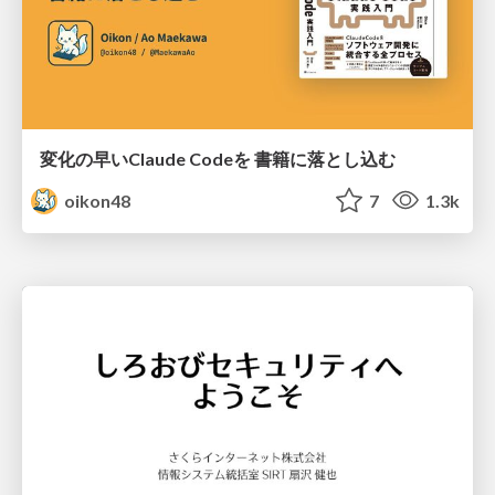
変化の早いClaude Codeを 書籍に落とし込む
oikon48
7
1.3k