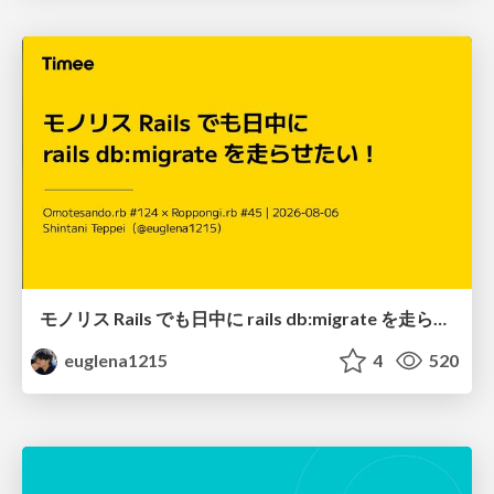
モノリス Rails でも日中に rails db:migrate を走らせたい！ / Daytime rails db:migrate on Monolithic Rails!
euglena1215
4
520