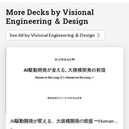
More Decks by Visional
Engineering ＆ Design
See All by Visional Engineering ＆ Design
AI駆動開発が変える、大規模開発の前提 ーHuman in the Loop から Human on the Loop へ / AIE2026