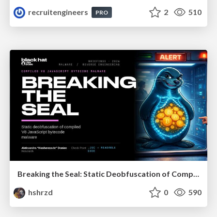
recruitengineers
2
510
PRO
Breaking the Seal: Static Deobfuscation of Compiled V8 JavaScript Bytecode Malware
hshrzd
0
590