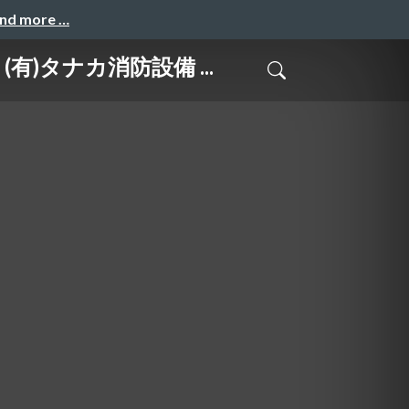
and more …
(有)タナカ消防設備 ...