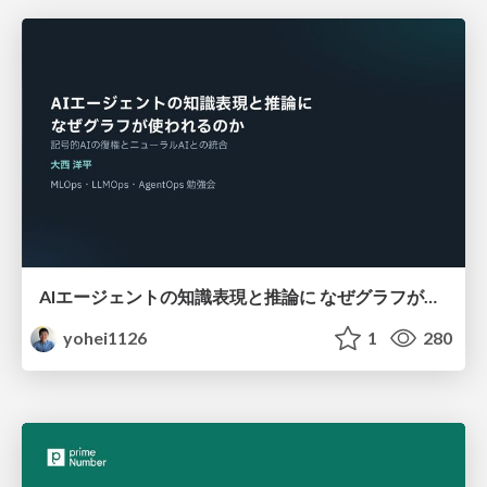
AIエージェントの知識表現と推論に なぜグラフが使われるのか - 記号的AIの復権とニューラルAIとの統合
yohei1126
1
280