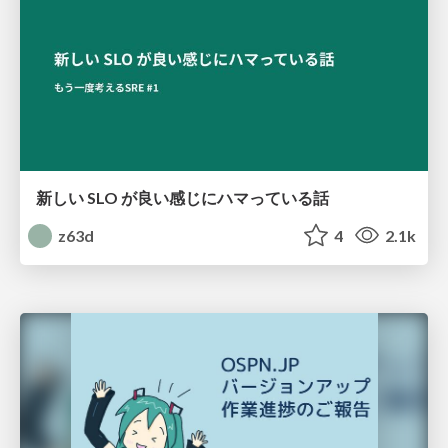
新しい SLO が良い感じにハマっている話
z63d
4
2.1k