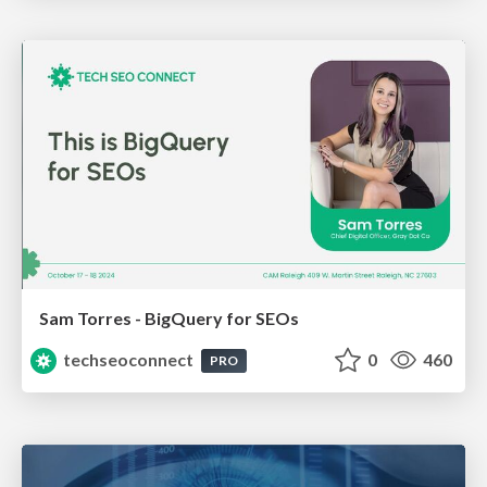
Sam Torres - BigQuery for SEOs
techseoconnect
0
460
PRO