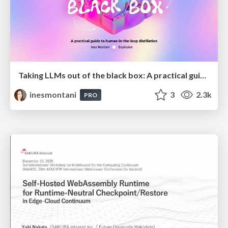
Taking LLMs out of the black box: A practical guide to human-in-the-loop distillation
inesmontani
3
2.3k
PRO