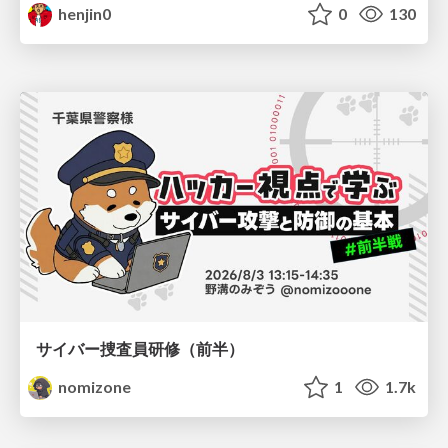
henjin0
0
130
サイバー捜査員研修（前半）
nomizone
1
1.7k