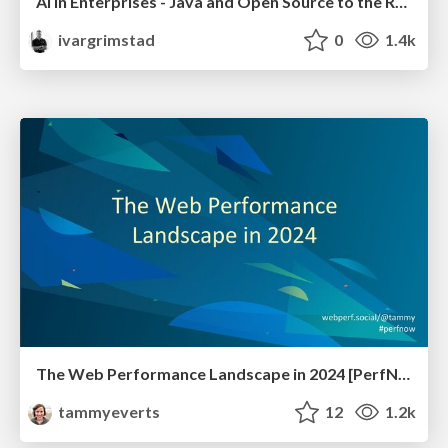
AI in Enterprises - Java and Open Source to the Rescue
ivargrimstad
0
1.4k
The Web Performance Landscape in 2024 [PerfNow 2024]
tammyeverts
12
1.2k