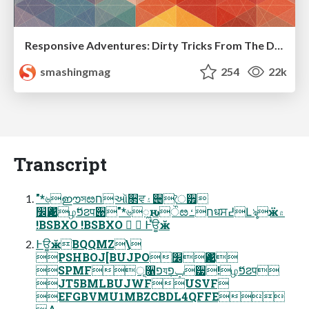
Responsive Adventures: Dirty Tricks From The Dark Corners of Front-End
smashingmag
254
22k
Transcript
"*৬ഈসೞחઑ૒ਵ۽੄ৈ੿
׼Ӕ݃௄ழޭפ౭प੉"*৬ೣԋੌೞחߑधਸ߄Լৡӝ۾
!BSBXO !BSBXO   ߅ਊӂ
߅ਊӂBQQMZ\
PSHBOJ[BUJPO׼Ӕ݃௄
SPMFূ૑פয݂ݒפ੷!ழޭפ౭प
JT5BMLBUJWFUSVF
EFGBVMU1MBZCBDL4QFFE