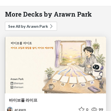
More Decks by Arawn Park
See All by Arawn Park
바이브풀 라이프
arawn
0
99