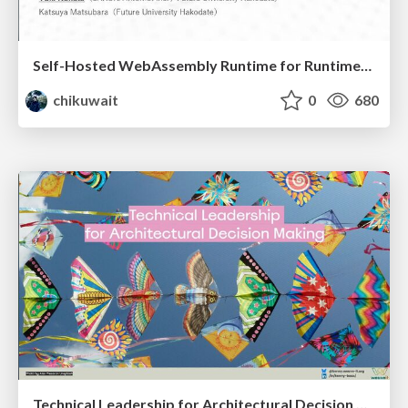
Self-Hosted WebAssembly Runtime for Runtime-Neutral Checkpoint/Restore in Edge–Cloud Continuum
chikuwait
0
680
Technical Leadership for Architectural Decision Making