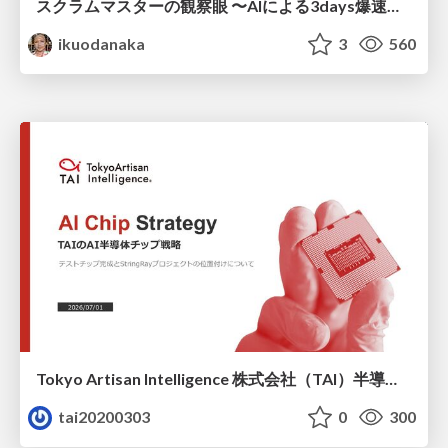
スクラムマスターの観察眼 〜AIによる3days爆速キャッチアップと次の一手〜/The Scrum Master's Insight: Lightning-Fast 3-Day Catch-Up with AI and the Next Move
ikuodanaka
3
560
Tokyo Artisan Intelligence 株式会社（TAI）半導体戦略_最新版
tai20200303
0
300