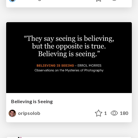
Believing is Seeing
oripsolob
1
180