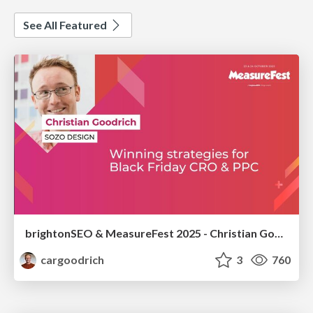
See All Featured
brightonSEO & MeasureFest 2025 - Christian Goodrich - Winning strategies for Black Friday CRO & PPC
cargoodrich
3
760