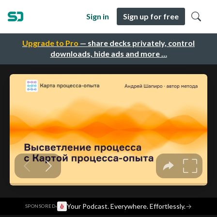
Sign in
Sign up for free
Upgrade to Pro
— share decks privately, control
downloads, hide ads and more …
·
Your Podcast. Everywhere. Effortlessly.
→
SPONSORED