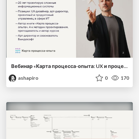
Вебинар «Карта процесса-опыта: UX и процессы в одной понятной схеме» с примером картирования
ashapiro
0
170