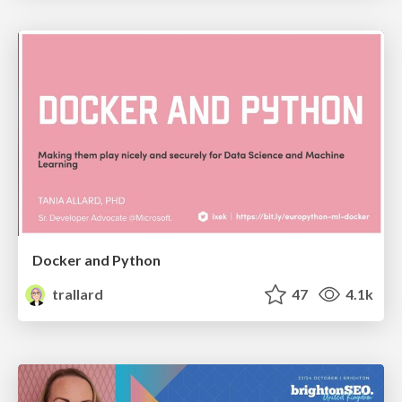
Docker and Python
trallard
47
4.1k