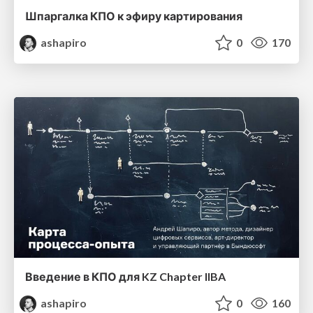
Шпаргалка КПО к эфиру картирования
ashapiro
0
170
Введение в КПО для KZ Chapter IIBA
ashapiro
0
160