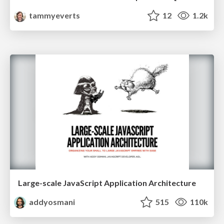
tammyeverts
12
1.2k
Large-scale JavaScript Application Architecture
addyosmani
515
110k