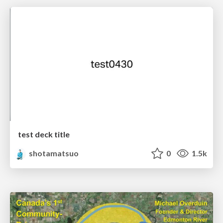
test deck title
shotamatsuo
0
1.5k