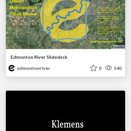
Edmonton River Slidedeck
edmontonriver
0
140