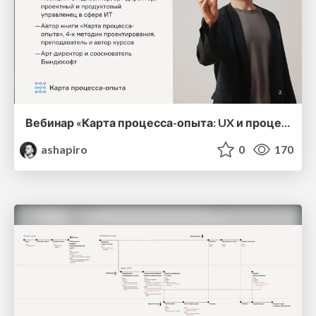
Вебинар «Карта процесса-опыта: UX и процессы в одной понятной схеме» с примером картирования
ashapiro
0
170