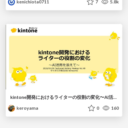
kenichiota0711
7
5.8k
kintone開発における​ライターの役割の変化​〜AI活用を添えて〜 / Changes in the Role of Writers in Kintone Development
keroyama
0
160