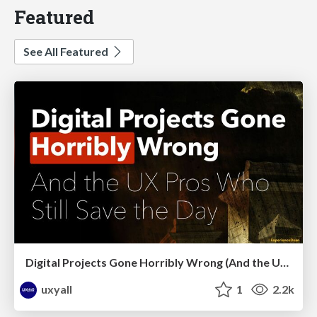
Featured
See All Featured
Digital Projects Gone Horribly Wrong (And the UX Pros Who Still Save the Day) - Dean Schuster
uxyall
1
2.2k