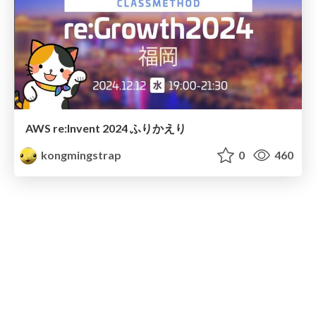
AWS re:Invent 2024 ふりかえり
kongmingstrap
0
460