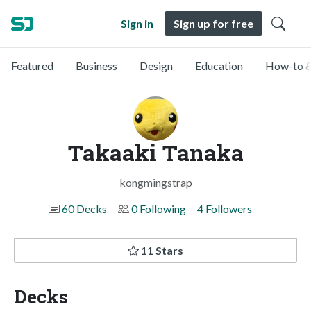
Sign in
Sign up for free
Featured
Business
Design
Education
How-to &
Takaaki Tanaka
kongmingstrap
60 Decks
0 Following
4 Followers
11 Stars
Decks