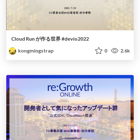
Cloud Run が作る世界 #devio2022
kongmingstrap
0
2.6k