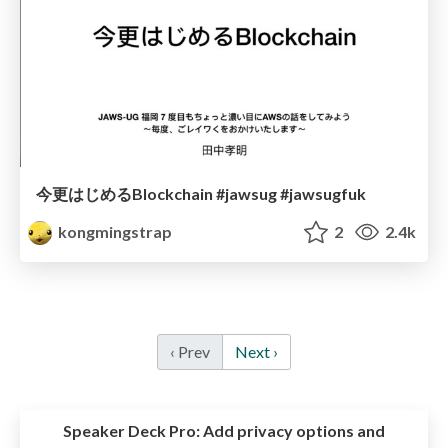
今更はじめるBlockchain #jawsug #jawsugfuk
kongmingstrap
2
2.4k
‹ Prev
Next ›
Speaker Deck Pro:
Add privacy options and