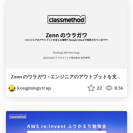
Zenn のウラガワ ~エンジニアのアウトプットを支える環境で Google Cloud が採用されているワケ~ #burikaigi #burikaigi_h
kongmingstrap
22
8.5k