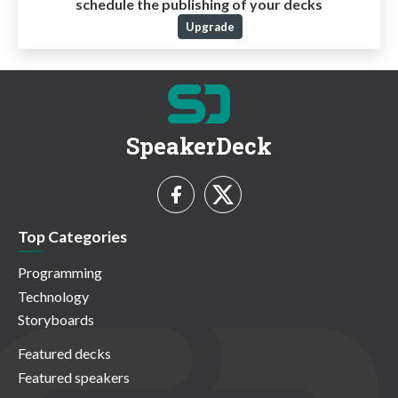
schedule the publishing of your decks
Upgrade
SpeakerDeck
Top Categories
Programming
Technology
Storyboards
Featured decks
Featured speakers