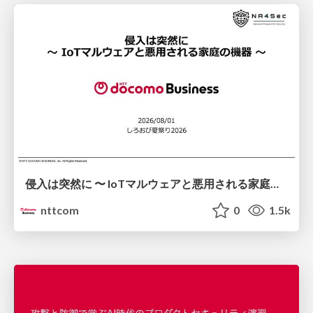
侵入は突然に 〜 IoTマルウェアと悪用される家庭の機器 ～ / When Intrusion Strikes: IoT Malware and the Abuse of Home Devices
nttcom
0
1.5k