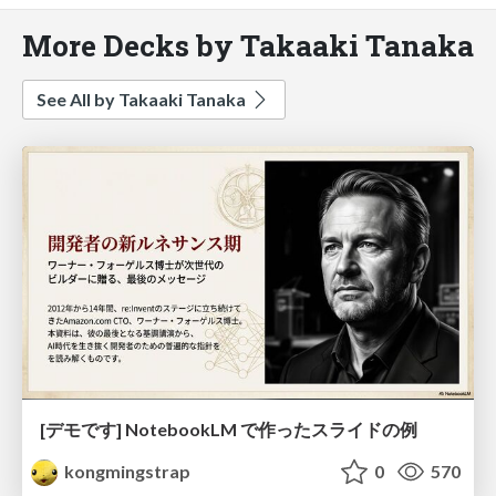
More Decks by Takaaki Tanaka
See All by Takaaki Tanaka
[デモです] NotebookLM で作ったスライドの例
kongmingstrap
0
570