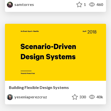
samtorres
1
460
Building Flexible Design Systems
yeseniaperezcruz
330
40k