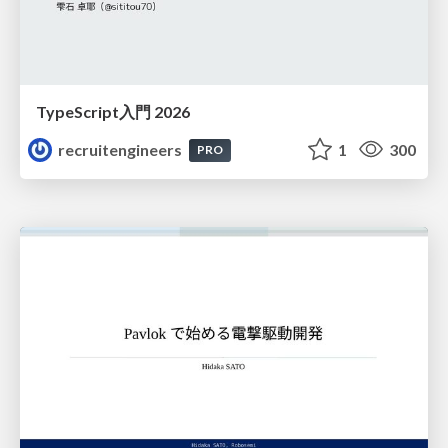
TypeScript入門 2026
recruitengineers
1
300
PRO