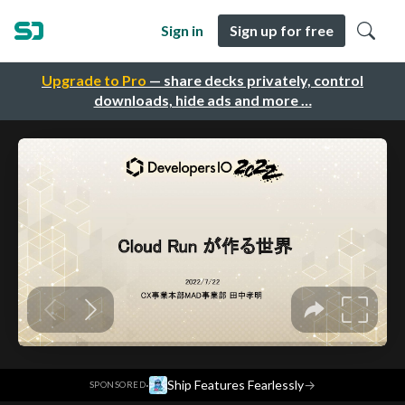
Sign in
Sign up for free
Upgrade to Pro
— share decks privately, control
downloads, hide ads and more …
·
Ship Features Fearlessly
→
SPONSORED