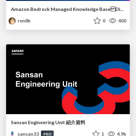
Amazon Bedrock Managed Knowledge Base Dive Deep
ren8k
0
400
Sansan Engineering Unit 紹介資料
sansan33
1
4.9k
PRO