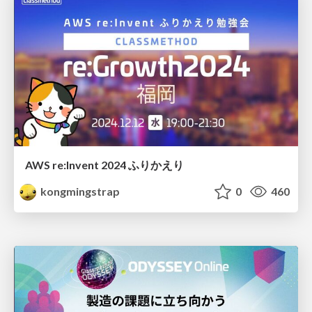
AWS re:Invent 2024 ふりかえり
kongmingstrap
0
460