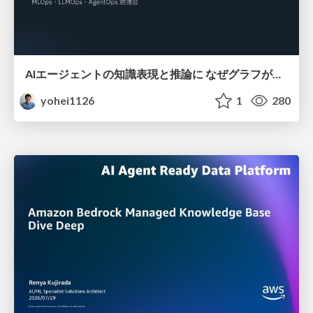
AIエージェントの知識表現と推論に なぜグラフが使われるのか - 記号的AIの復権とニューラルAIとの統合
yohei1126
1
280