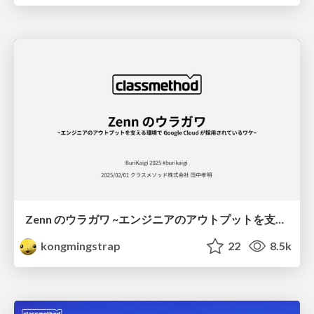
Zenn のウラガワ ~エンジニアのアウトプットを支える環境で Google Cloud が採用されているワケ~ #burikaigi #burikaigi_h
kongmingstrap
22
8.5k