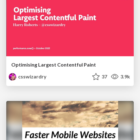
Optimising Largest Contentful Paint
csswizardry
37
3.9k