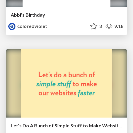
Abbi's Birthday
coloredviolet
3
9.1k
Let's Do A Bunch of Simple Stuff to Make Websites Faster