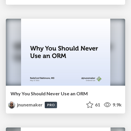
Why You Should Never Use an ORM
jnunemaker
61
9.9k
PRO