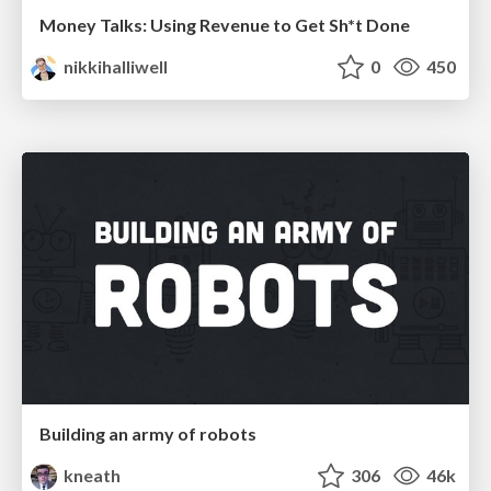
Money Talks: Using Revenue to Get Sh*t Done
nikkihalliwell
0
450
Building an army of robots
kneath
306
46k