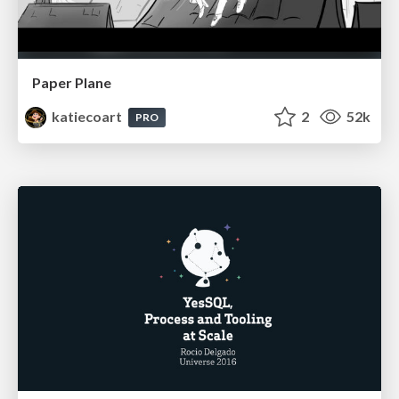
Paper Plane
katiecoart
2
52k
PRO