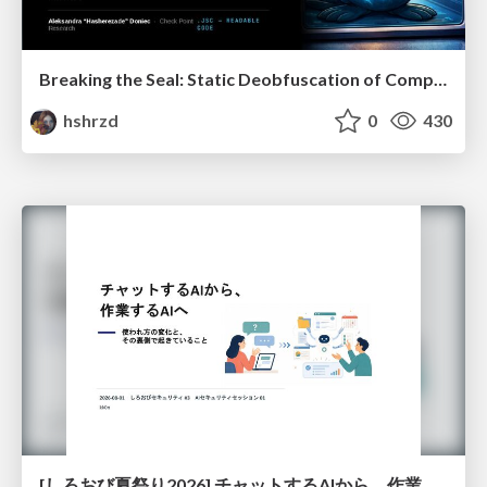
Breaking the Seal: Static Deobfuscation of Compiled V8 JavaScript Bytecode Malware
hshrzd
0
430
[しろおび夏祭り2026] チャットするAIから、作業するAIへ - 使われ方の変化と、その裏側で起きていること