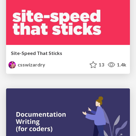
Site-Speed That Sticks
csswizardry
13
1.4k