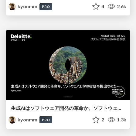
kyonmm
4
2.6k
PRO
生成AIはソフトウェア開発の革命か、ソフトウェア工学の宿題再提出なのか -ソフトウェア品質特性の追加提案-
kyonmm
2
1.3k
PRO