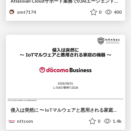
Atlassian Cloudサポート業務でのAIエージェント活用事例
smt7174
0
400
侵入は突然に 〜 IoTマルウェアと悪用される家庭の機器 ～ / When Intrusion Strikes: IoT Malware and the Abuse of Home Devices
nttcom
0
1.4k