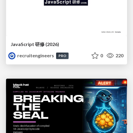
JavaScript 研修 (2026)
recruitengineers
0
220
PRO