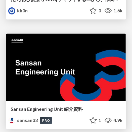
kk0n
0
1.6k
Sansan Engineering Unit 紹介資料
sansan33
1
4.9k
PRO