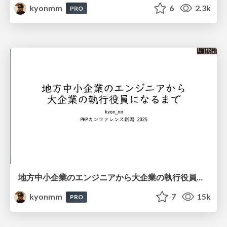
kyonmm
6
2.3k
PRO
地方中小企業のエンジニアから大企業の執行役員になるまで #phpcon_niigata / road to executive
kyonmm
7
15k
PRO