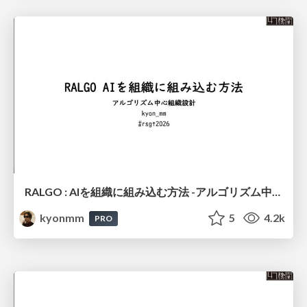
RALGO : AIを組織に組み込む方法 -アルゴリズム中心組織設計- #RSGT2026 / RALGO: How to Integrate AI into an Organization – Algorithm-Centric Organizational Design
kyonmm
5
4.2k
PRO