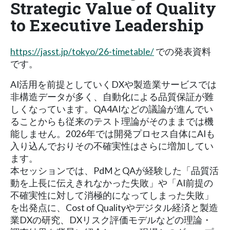
Strategic Value of Quality
to Executive Leadership
https://jasst.jp/tokyo/26-timetable/
での発表資料
です。
AI活用を前提としていくDXや製造業サービスでは
非構造データが多く、自動化による品質保証が難
しくなっています。QA4AIなどの議論が進んでい
ることからも従来のテスト理論がそのままでは機
能しません。2026年では開発プロセス自体にAIも
入り込んでおりその不確実性はさらに増加してい
ます。
本セッションでは、PdMとQAが経験した「品質活
動を上長に伝えきれなかった失敗」や「AI前提の
不確実性に対して消極的になってしまった失敗」
を出発点に、Cost of Qualityやデジタル経済と製造
業DXの研究、DXリスク評価モデルなどの理論・