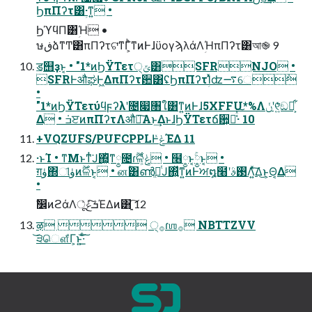
ϦπΠʔτ͸ؚ·ͳ͍ •
ϦϓϥΠ͸ؚΉ •
ษڧձͳͲ͸πΠʔτଟ͘ͳΓ͕ͪͳͷͰɺϋογϡλάΛؚΉπΠʔτ͸আ֎ 9
ॾ஫ҙͱ͔ • "1*ͷϦΫΤετ੍ݶ͸SFRNJO •
SFRͰऔಘͰ͖ΔπΠʔτ਺͸ʢϦπΠʔτؚΊͯʣ࠷େ݅
•
"1*ͷϦΫΤετύϥϝʔλʹ೔෇৘ใ͸ͳ͍ͷͰɺ5XFFU*%Λݩʹ୧͍ͬͯ͘ඞཁ͕͋
Δ • ݁ߏੲͷπΠʔτΛऔಘ͠Α͏ͱ͢ΔͱɺϦΫΤετճ਺͕૿͑ͯ͠·͏ 10
+VQZUFS/PUFCPPLͰݟͯΈΔ 11
·ͱΊ • ͳΜͱͳͭ͘Ϳ΍͖͕ͪͳ༵೔ɾ࣌ؒଳ͕ݟ͑ͦ͏ • ໦༵ͱ͔༵ۚͱ͔ •
ग़ۈ΍ୀۈͷ࣌ؒଳͱ͔ • னؒ͸ൺֱతͭͿ΍͍ͯͳ͍ͷͰਅ໘໨ʹ࢓ࣄΛ͍ͯ͠Δ͜ͱ͕Θ͔Δ
•
ࣗ෼ͷϩάΛूܭͯ͠ݟͯΈΔͷ͸ָ͍͠ 12
ऴ  ੍࡞ɾஶ࡞ NBTTZVV
͝੩ௌ͋Γ͕ͱ͏͍͟͝·ͨ͠