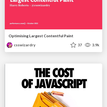
Optimising Largest Contentful Paint
csswizardry
37
3.9k