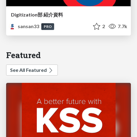
Digitization部 紹介資料
sansan33
2
7.7k
PRO
Featured
See All Featured