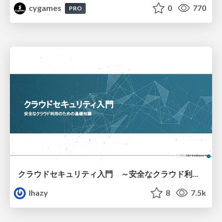
cygames
0
770
PRO
クラウドセキュリティ入門 ～安全なクラウド利用のための基礎知識～
lhazy
8
7.5k