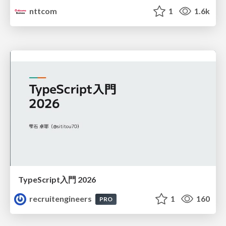
nttcom
1
1.6k
TypeScript入門 2026
recruitengineers
1
160
PRO