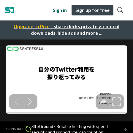
Sign in
Sign up for free
Upgrade to Pro
— share decks privately, control
downloads, hide ads and more …
SiteGround - Reliable hosting with speed,
·
→
SPONSORED
security, and support you can count on.