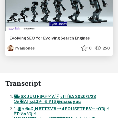
Evolving SEO for Evolving Search Engines
ryanjones
0
250
Transcript
ࣗ෼ͷ5XJUUFSར༻Λ ৼΓฦͬͯΈΔ 2020/1/23
Զͷ࿩Λฉ͚ʂʂLTେձ #15 @massyuu
͔Β͋͛Τϯδχϟʔ