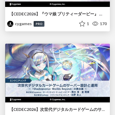
【CEDEC2026】『ウマ娘 プリティーダービー』 英語版のキャラクターの方言や口調をローカライズするための創造的アプローチ
cygames
1
170
PRO
【CEDEC2026】次世代デジタルカードゲームのサーバー設計と運用 〜『Shadowverse: Worlds Beyond』の舞台裏～