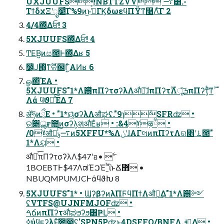
UXJUUFS!NBTTZVV ࠷ۙ͸.-
ΤϯδχΞʹೖ໳ͨ͠Γ%9ͷ͜ͱߟ͑ͨΓϏδωεϥΠΫͳ࿩Λͨ͠Γ 2
4/4΍ͬͯΔਓ! 3
5XJUUFS΍ͬͯΔਓ! 4
ͲΕ͘Β͍ͷස౓Ͱ΍ͬͯΔʁ 5
ࣗ෼͕ͭͿ΍͖͕ͪͳ࣌ؒଳͬͯ஌Γ͍ͨΑͶʁ 6
ௐ΂ͯΈΑ͏ •
5XJUUFS"1*Λ࢖ͬͯπΠʔτσʔλΛऔಘ͠ɺπΠʔτ࣌ؒΛूܭͯ͠πΠʔτ͕ͪ͠ͳ࣌ؒ
Λά ϥϑԽͯ͠ΈΔ 7
ॲཧͷྲྀΕ • "1*ୟ͍ͯσʔλΛऔಘʢ."9ɿ݅SFRʣ •
ର৅ൣғ಺ͷσʔλ͕શͯऔΕͨʁ • :&4ˠऴྃ •
/0ˠऔಘͨ͠࠷ݹͷ5XFFU*%ΛݩʹɺΑΓલͷπΠʔτΛର৅ʹ࠶౓"
1*Λୟ͘ •
औಘͨ͠πΠʔτσʔλΛ$47ʹอ࣋ •
1BOEBTͰ$47ΛಡΈࠐΈˍͪΐͬͱՃ޻ •
NBUQMPUMJCͰάϥϑԽ 8
5XJUUFS"1* • ϢʔβʔͷλΠϜϥΠϯΛऔಘ͢Δ"1*Λ࢖༻
ʢVTFS@UJNFMJOFʣ •
ࠓճͷπΠʔτऔಘϧʔϧ͸ҎԼ •