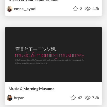
emna__ayadi
2
1.2k
Music & Morning Musume
bryan
47
7.3k