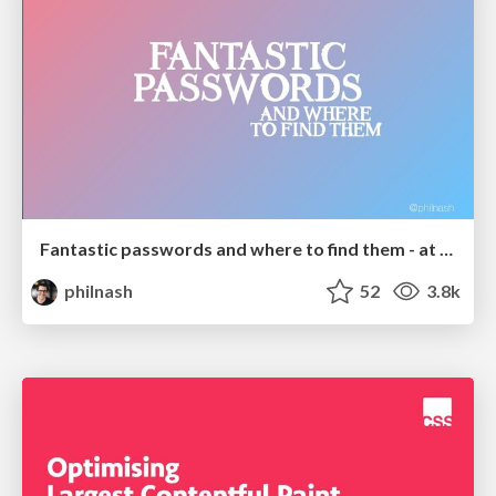
Fantastic passwords and where to find them - at NoRuKo
philnash
52
3.8k