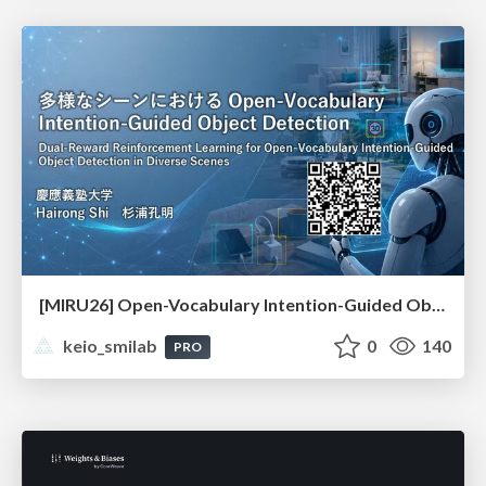
[MIRU26] Open-Vocabulary Intention-Guided Object Detection in Diverse Scenes
keio_smilab
0
140
PRO