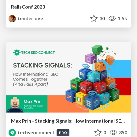
RailsConf 2023
tenderlove
30
1.5k
Max Prin - Stacking Signals: How International SEO Comes Together (And Falls Apart)
techseoconnect
0
350
PRO