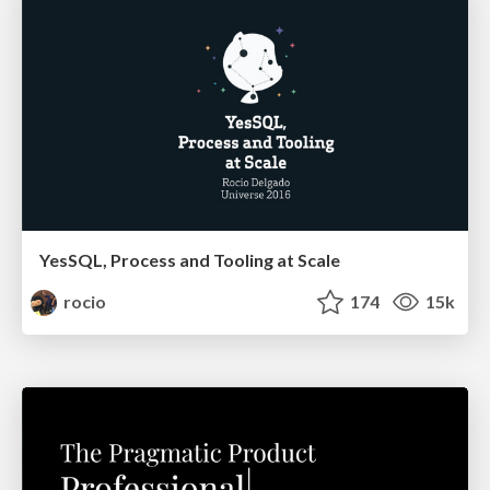
YesSQL, Process and Tooling at Scale
rocio
174
15k