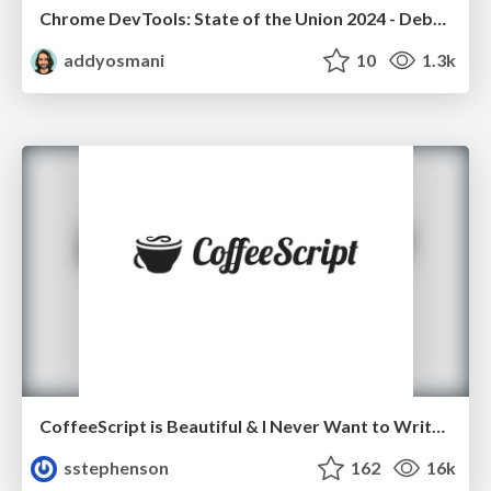
Chrome DevTools: State of the Union 2024 - Debugging React & Beyond
addyosmani
10
1.3k
CoffeeScript is Beautiful & I Never Want to Write Plain JavaScript Again
sstephenson
162
16k