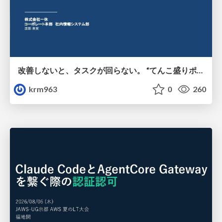
改善しないと、タスクが回らない。 “てんこ盛りポジション” を引き継いだ情シスの、入社3ヶ月の業務改善録
krm963
0
260