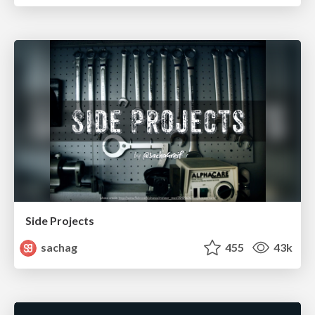
Side Projects
sachag
455
43k