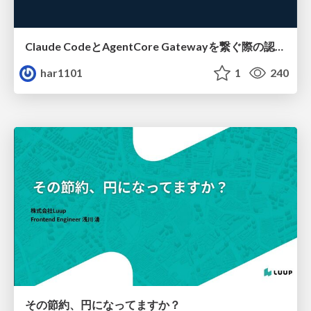
Claude CodeとAgentCore Gatewayを繋ぐ際の認証認可 / Authentication and authorization when connecting Claude Code with AgentCore Gateway
har1101
1
240
その節約、円になってますか？