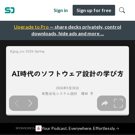
Sign in
Sign up for free
Upgrade to Pro
— share decks privately, control
downloads, hide ads and more …
·
Your Podcast. Everywhere. Effortlessly.
→
SPONSORED