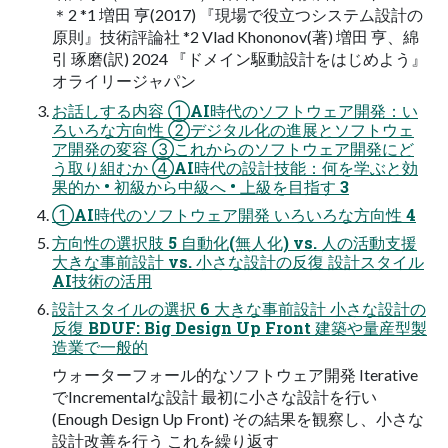
＊2 *1 増田 亨(2017) 『現場で役立つシステム設計の
原則』技術評論社 *2 Vlad Khononov(著) 増田 亨、綿
引 琢磨(訳) 2024 『ドメイン駆動設計をはじめよう』
オライリージャパン
お話しする内容 ①AI時代のソフトウェア開発：い
ろいろな方向性 ②デジタル化の進展とソフトウェ
ア開発の変容 ③これからのソフトウェア開発にど
う取り組むか ④AI時代の設計技能：何を学ぶと効
果的か • 初級から中級へ • 上級を目指す 3
①AI時代のソフトウェア開発 いろいろな方向性 4
方向性の選択肢 5 自動化(無人化) vs. 人の活動支援
大きな事前設計 vs. 小さな設計の反復 設計スタイル
AI技術の活用
設計スタイルの選択 6 大きな事前設計 小さな設計の
反復 BDUF: Big Design Up Front 建築や量産型製
造業で一般的
ウォーターフォール的なソフトウェア開発 Iterative
でIncrementalな設計 最初に小さな設計を行い
(Enough Design Up Front) その結果を観察し、小さな
設計改善を行う これを繰り返す