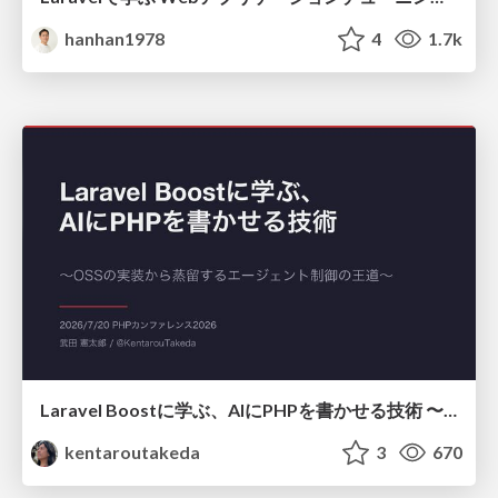
hanhan1978
4
1.7k
Laravel Boostに学ぶ、AIにPHPを書かせる技術 〜OSSの実装から蒸留するエージェント制御の王道〜
kentaroutakeda
3
670