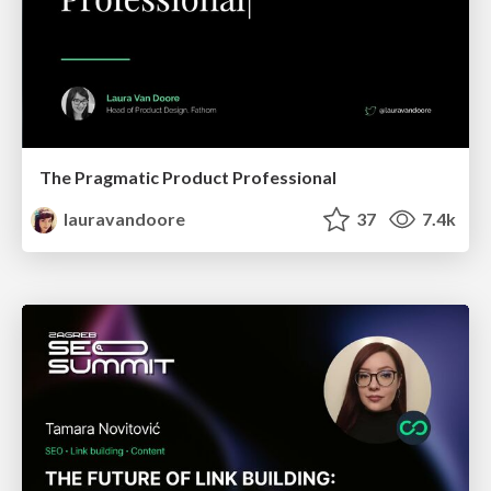
The Pragmatic Product Professional
lauravandoore
37
7.4k