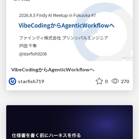
VibeCodingからAgenticWorkflowへ
starfish719
0
270