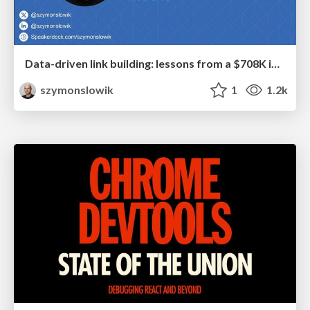
Data-driven link building: lessons from a $708K investment (BrightonSEO talk)
szymonslowik
1
1.2k