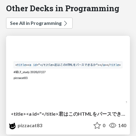
Other Decks in Programming
See All in Programming
<title><a id="</title>君はこのHTMLをパースできるか"></a></title> #雑LT_study
pizzacat83
0
140