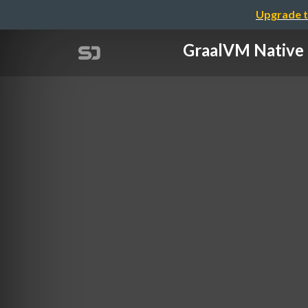
Upgrade t
GraalVM Na