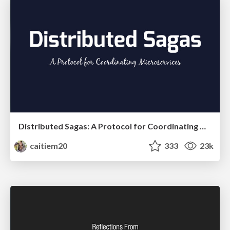
Distributed Sagas: A Protocol for Coordinating Microservices
caitiem20
333
23k