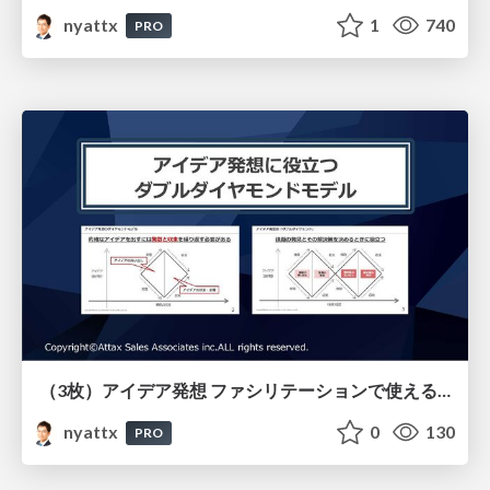
nyattx
1
740
PRO
（3枚）アイデア発想 ファシリテーションで使えるダブルダイヤモンド
nyattx
0
130
PRO