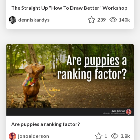
The Straight Up "How To Draw Better" Workshop
denniskardys
239
140k
Are puppies a ranking factor?
jonoalderson
1
3.8k