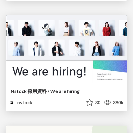
Nstock 採用資料 / We are hiring
nstock
30
390k