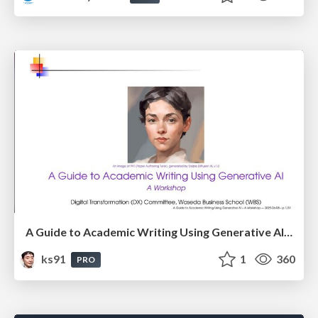
A Guide to Academic Writing Using Generative AI - A Workshop
ks91
1
360
PRO