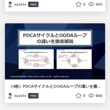
nyattx
0
450
PRO
（4枚）PDCAサイクルとOODAループの違いを徹底解説
nyattx
0
860
PRO