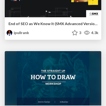
End of SEO as We Know It (SMX Advanced Version)
ipullrank
3
4.3k