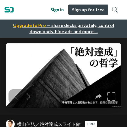
Sign in
Sign up for free
Upgrade to Pro
— share decks privately, control
downloads, hide ads and more …
横山信弘／絶対達成スライド館
PRO