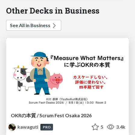
Other Decks in Business
See All in Business
OKRの本質 / Scrum Fest Osaka 2026
kawaguti
5
3.4k
PRO