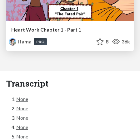
Heart Work Chapter 1 - Part 1
lfama
8
36k
PRO
Transcript
None
None
None
None
None