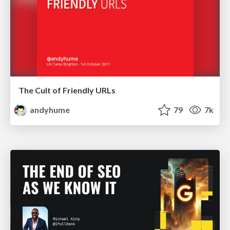
The Cult of Friendly URLs
andyhume
79
7k