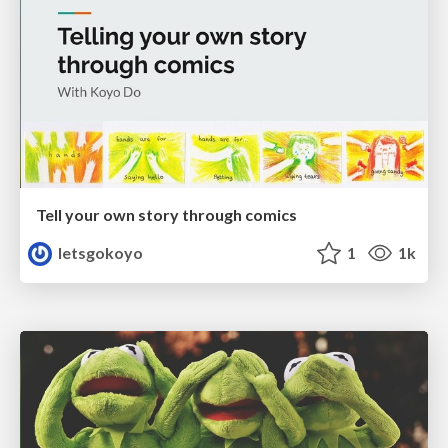
Tell your own story through comics
letsgokoyo
1
1k