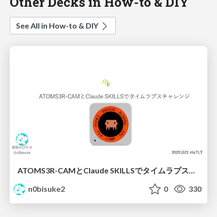
Other Decks in How-to & DIY
See All in How-to & DIY
ATOMS3R-CAMとClaude SKILLSでタイムラプスチャレンジ #iotlt
n0bisuke2
0
330