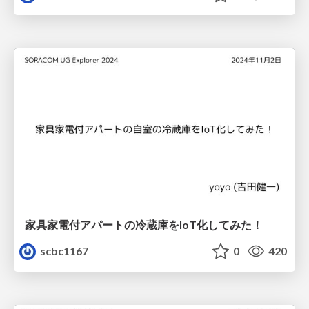
家具家電付アパートの冷蔵庫をIoT化してみた！
scbc1167
0
420