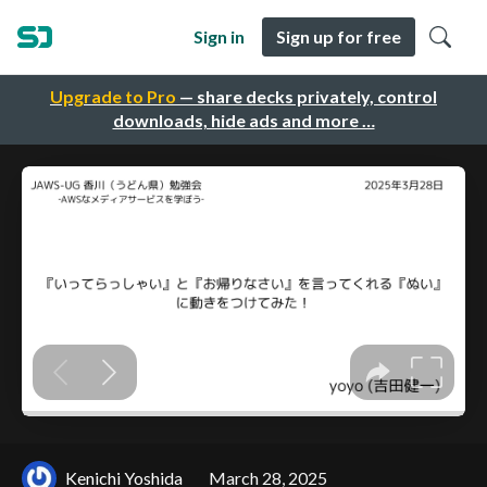
Sign in
Sign up for free
Upgrade to Pro
— share decks privately, control
downloads, hide ads and more …
Kenichi Yoshida
March 28, 2025