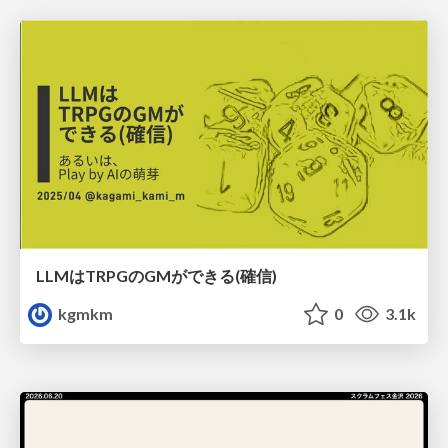
LLMはTRPGのGMができる(確信)
kgmkm
0
3.1k