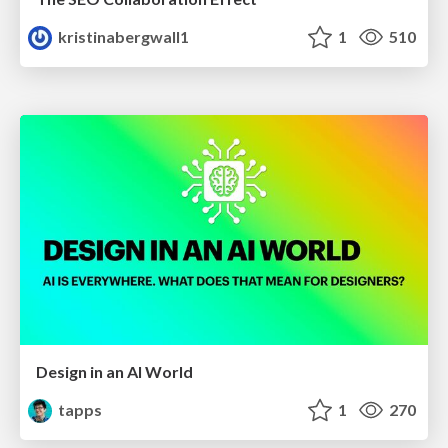
kristinabergwall1
1
510
Design in an AI World
tapps
1
270