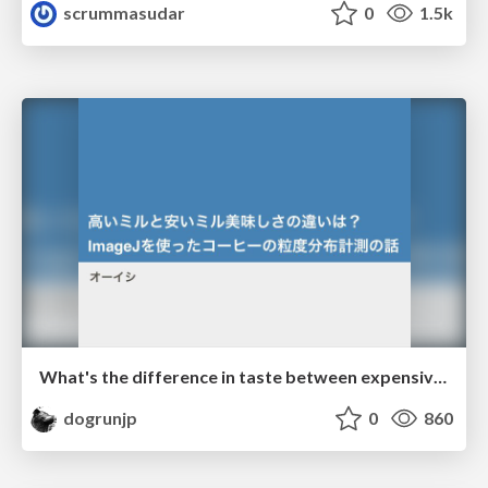
scrummasudar
0
1.5k
What's the difference in taste between expensive and cheap mills? Measuring coffee particle size distribution using ImageJ
dogrunjp
0
860