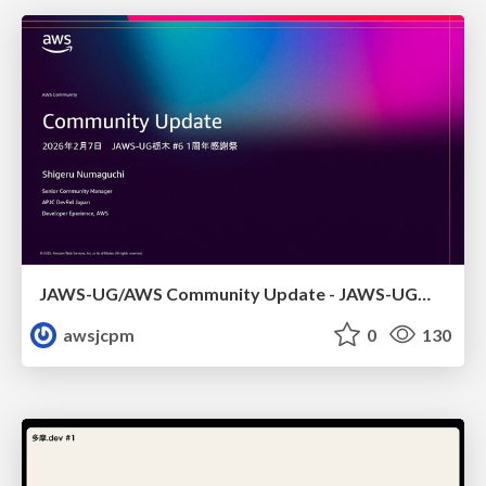
JAWS-UG/AWS Community Update - JAWS-UG栃木 #6
awsjcpm
0
130