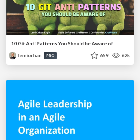
10 Git Anti Patterns You Should be Aware of
lemiorhan
659
62k
PRO