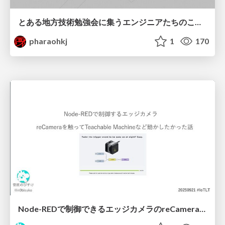
とある地方技術勉強会に集うエンジニアたちのこれまでとこれから
pharaohkj
1
170
Node-REDで制御できるエッジカメラのreCameraを触る #iotlt #JLCPCB #recamera