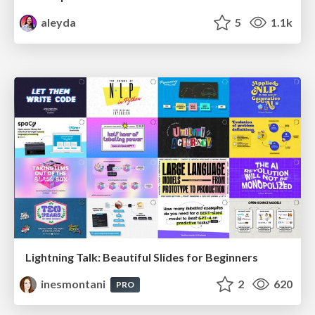
aleyda
5
1.1k
Lightning Talk: Beautiful Slides for Beginners
inesmontani
2
620
PRO