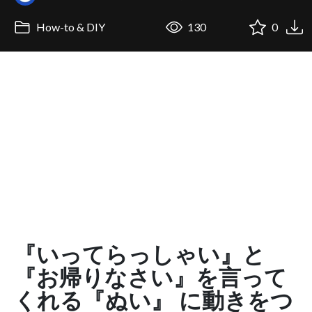
How-to & DIY
130
0
『いってらっしゃい』と
『お帰りなさい』を言って
くれる『ぬい』 に動きをつ