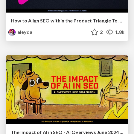
How to Align SEO within the Product Triangle To Get Buy-In & Support - #RIMC
aleyda
2
1.8k
The Impact of AI in SEO - AI Overviews June 2024 Edition