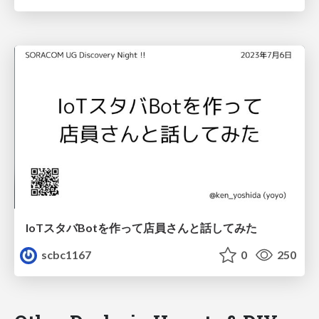
IoTスタバBotを作って店員さんと話してみた
scbc1167
0
250