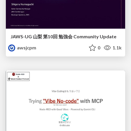
JAWS-UG 山梨 第10回 勉強会 Community Update
awsjcpm
0
1.1k