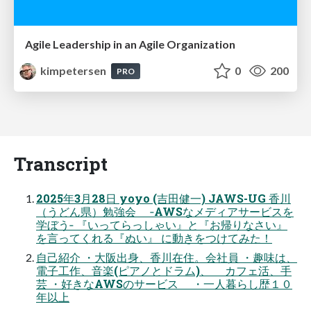
Agile Leadership in an Agile Organization
kimpetersen
0
200
PRO
Transcript
2025年3月28日 yoyo (吉田健一) JAWS-UG 香川
（うどん県）勉強会 ‐AWSなメディアサービスを
学ぼう‐ 『いってらっしゃい』と『お帰りなさい』
を言ってくれる『ぬい』 に動きをつけてみた！
自己紹介 ・大阪出身、香川在住。会社員 ・趣味は、
電子工作、音楽(ピアノとドラム)、 カフェ活、手
芸 ・好きなAWSのサービス ・一人暮らし歴１０
年以上