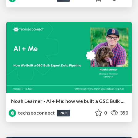
Noah Learner - AI + Me: how we built a GSC Bulk Export data pipeline
techseoconnect
0
350
PRO