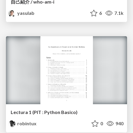
自己紹介 / who-am-i
yasulab
6
7.1k
Lectura 1 (PIT : Python Basico)
robintux
0
940