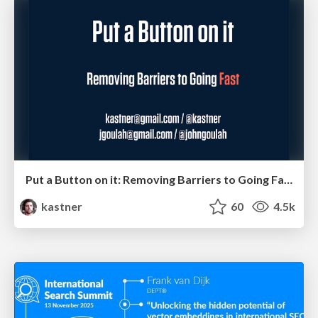
Put a Button on it: Removing Barriers to Going Fast.
kastner
60
4.5k