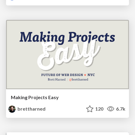
Making Projects Easy
brettharned
120
6.7k