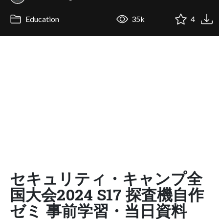
Education
35k
4
セキュリティ・キャンプ全
国大会2024 S17 探査機自作
ゼミ 事前学習・当日資料