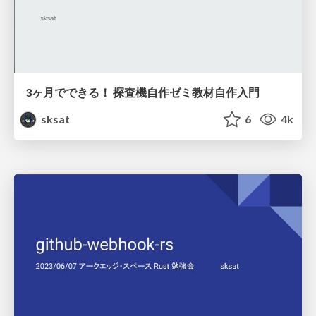
3ヶ月でできる！ 探査機自作ゼミ教材自作入門
sksat
6
4k