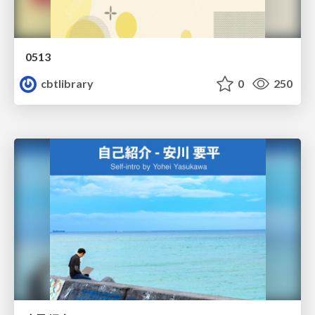
0513
cbtlibrary
0
250