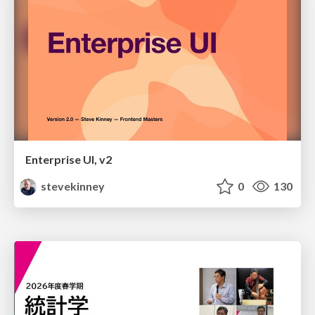
Enterprise UI, v2
stevekinney
0
130