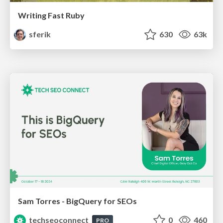
Writing Fast Ruby
sferik
630
63k
Sam Torres - BigQuery for SEOs
techseoconnect
0
460
PRO