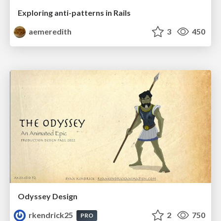
Exploring anti-patterns in Rails
aemeredith
3
450
Odyssey Design
rkendrick25
2
750
PRO