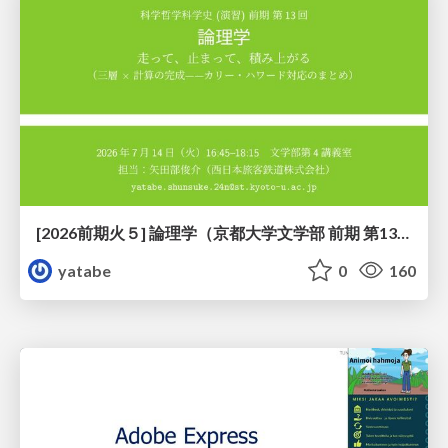
[2026前期火５] 論理学（京都大学文学部 前期 第13回）「走って、止まって、積み上がる」
yatabe
0
160