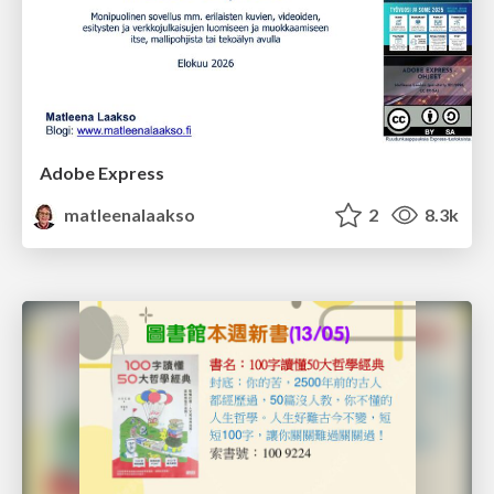
Adobe Express
matleenalaakso
2
8.3k