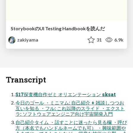
StorybookのUI Testing Handbookを読んだ
zakiyama
31
6.9k
Transcript
S17探査機自作ゼミ オリエンテーション sksat
今日のゴール ・ミニマム: 自己紹介 + 雑談しつつお
互いを知る ・フル: これ以降のスライド ・エクスト
ラ: ソフトウェアエンジニア向け宇宙開発入門
自己紹介タイム ・話すことに迷ったら見る欄 ・呼び
方（本名でもハンドルネームでも可） ・興味範囲や