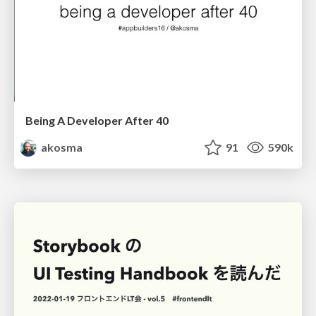
Being A Developer After 40
akosma
91
590k