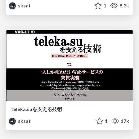
sksat
1
8.3k
teleka.suを支える技術
sksat
1
17k