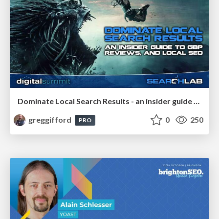
Dominate Local Search Results - an insider guide to GBP, reviews, and Local SEO
greggifford
0
250
PRO