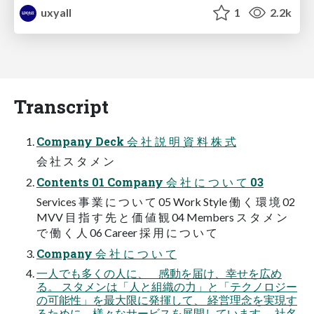
uxyall
1
2.2k
Transcript
Company Deck 会 社 説 明 資 料 株 式
会 社 ス タ メ ン
Contents 01 Company 会 社 に つ い て 03
Services 事 業 に つ い て 05 Work Style 働 く 環 境 02
MVV 目 指 す 先 と 価 値 観 04 Members ス タ メ ン
で 働 く 人 06 Career 採 用 に つ い て
Company 会 社 に つ い て
一人でも多くの人に、 感動を届け、幸せを広め
る。 スタメンは「人と組織の力」と「テクノロジー
の可能性」を最大限に発揮して、 経営理念を実現す
るために、様々なサービスを展開しています。 社名