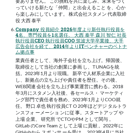
要ありません。 この挑戦を共に楽しみ、未来をつく
っていける新たな「仲間」と出会えること を、心か
ら楽しみにしています。 株式会社スタメン 代表取締
役 大西 泰平
Company 役員紹介 2026年度より新任執行役員を
4名、専門役員を1名選任。 大西 泰平 森川 智仁 社長
執行役員CEO 執行役員COO 筑波大学卒業後、大手
広告会社を経て、2014年よりITベンチャーのベトナ
ム拠点事
業責任者として、海外子会社を立ち上げ。帰国後、
取締役として当社の創業に参画 し、TUNAGを統
括。2023年1月より現職。 新卒で人材系企業に入社
し、新拠点の立ち上げや責任者を歴任。その後、
WEB関連 会社を立ち上げ事業運営に携わる。2018
年3月にスタメン入社後、各セールス・ マーケティ
ング部門で責任者を務め、2023年1月よりCOO就
任。 野口 卓也 執行役員CT O 20年ほどデジ タルトラ
ンスフォ ーメーショ ンに従 事。スタートアップ や
上場 企業、 研究所 でCTOやPM として関与 。
GitLab のCore Team として上場 に貢献 。2022年に
GitHubから スポ ンサ ーを受け 、2023年4月に当社