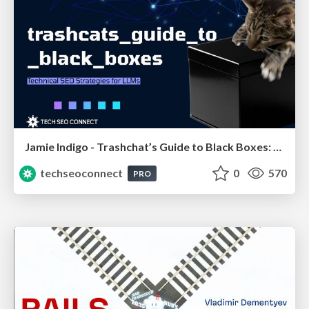
Jamie Indigo - Trashchat’s Guide to Black Boxes: Technical SEO Tactics for LLMs
techseoconnect
0
570
PRO