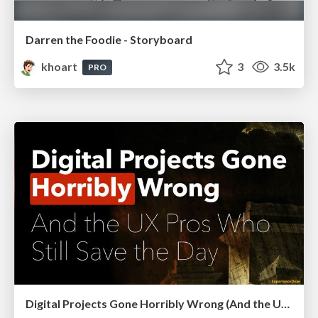
Darren the Foodie - Storyboard
khoart
3
3.5k
PRO
Digital Projects Gone Horribly Wrong (And the UX Pros Who Still Save the Day) - Dean Schuster