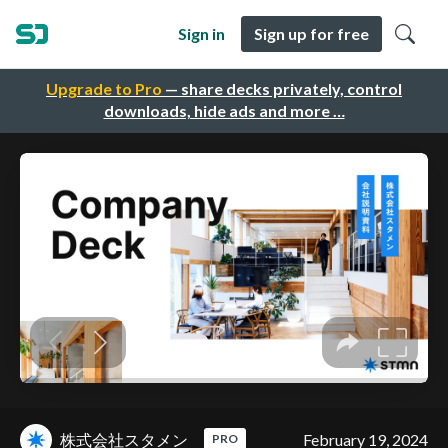
Sign in
Sign up for free
Upgrade to Pro
— share decks privately, control
downloads, hide ads and more …
株式会社スタメン
February 19, 2024
PRO