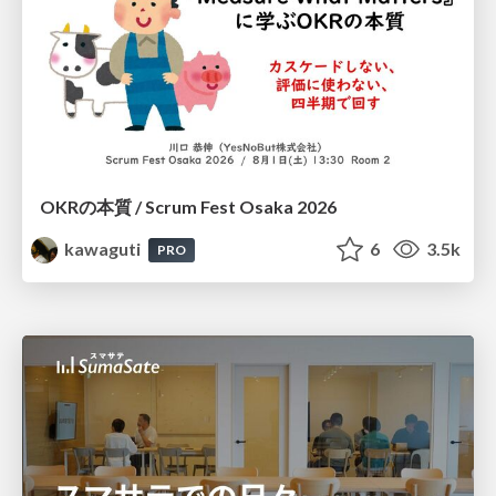
OKRの本質 / Scrum Fest Osaka 2026
kawaguti
6
3.5k
PRO