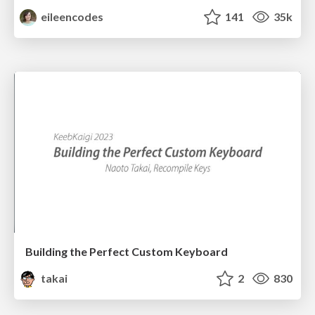
eileencodes
141
35k
Building the Perfect Custom Keyboard
takai
2
830