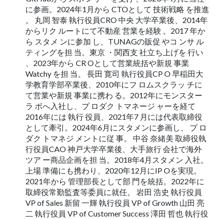
に参画。2024年1月から CTOとして 技術戦略 を推進
。 丸岡 智泰 執行役員CRO 中央 大学卒業後、2014年
からリク ルートにて不動産 営業を経験 。2017 年か
ら スタメ ンに参加 し、TUNAGの販促 やコ ンサ ル
ティングを担 当。東京 ・関西支 社立ち上げを 行い
、2023年から CR Oとして営業統括や新規 事業
Watchy を担 当。 長田 寛司 執行役員CP O 早稲田大
学教育学部卒業後、2010年にフ ロムスクラッ チに
て営業や新規 事業に携わ る。2012年にモンスター
ラ ボへ入社し、プ ロダク トマネージ ャーを経て
2016年には 執行 役員、2021年7 月には代表取締役
として牽引。2024年6月にスタメンに参画し、 プ ロ
ダク トマネジ メントに従 事。 中谷 奈緒美 取締役執
行役員CAO 神戸大学卒業後、大手旅行 会社で海外
ツア ー商品企画を担 当。2018年4月スタメン 入社。
上場 準備にも携わり、2020年12月にIP Oを実現。
2021年から 管理部長として部 門を統括。2022年に
取締役常勤監査等委員に就任。 岩田 浩史 執行役員
VP of Sales 新留 一輝 執行役員 VP of Growth 山田 亮
二 執行役員 VP of Customer Success 澤田 哲也 執行役