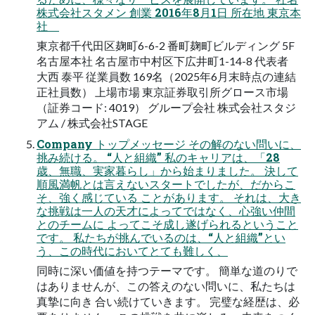
株式会社スタメン 創業 2016年8月1日 所在地 東京本
社
東京都千代田区麹町6-6-2 番町麹町ビルディング 5F
名古屋本社 名古屋市中村区下広井町1-14-8 代表者
大西 泰平 従業員数 169名（2025年6月末時点の連結
正社員数） 上場市場 東京証券取引所グロース市場
（証券コード: 4019） グループ会社 株式会社スタジ
アム / 株式会社STAGE
Company トップメッセージ その解のない問いに、
挑み続ける。 “人と組織⁨⁩” 私のキャリアは、「28
歳、無職、実家暮らし」から始まりました。 決して
順風満帆とは言えないスタートでしたが、だからこ
そ、強く感じている ことがあります。 それは、大き
な挑戦は一人の天才によってではなく、心強い仲間
とのチームに よってこそ成し遂げられるということ
です。 私たちが挑んでいるのは、“人と組織”とい
う、この時代においてとても難しく、
同時に深い価値を持つテーマです。 簡単な道のりで
はありませんが、この答えのない問いに、私たちは
真摯に向き 合い続けていきます。 完璧な経歴は、必