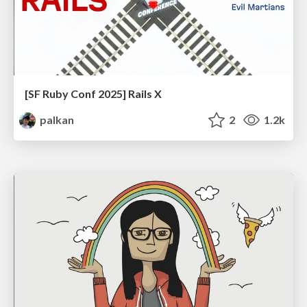
[SF Ruby Conf 2025] Rails X
palkan
2
1.2k