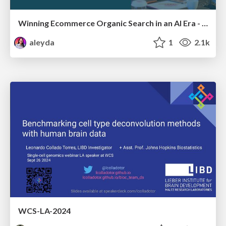
Winning Ecommerce Organic Search in an AI Era - #searchnstuff2025
aleyda
1
2.1k
WCS-LA-2024