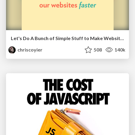
Let's Do A Bunch of Simple Stuff to Make Websites Faster
chriscoyier
508
140k