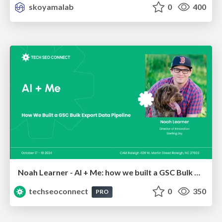
skoyamalab
0
400
Noah Learner - AI + Me: how we built a GSC Bulk Export data pipeline
techseoconnect
0
350
PRO