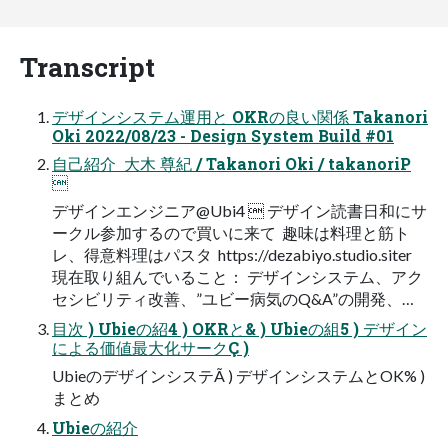
Transcript
デザインシステム運用と OKRの良い関係 Takanori
Oki 2022/08/23 - Design System Build #01
自己紹介  大木 尊紀 / Takanori Oki / takanoriP

デザインエンジニア@Ubi4  デザイン読書日和にサ
ークル参加するので買いに来て  趣味は料理と筋ト
レ、得意料理はパスタ  https://dezabiyo.studio.siter
現在取り組んでいること： デザインシステム、アク
セシビリティ改善、”ユビー病気のQ&A”の開発、…
目次 ) Ubieの紹4 ) OKRと& ) Ubieの組5 ) デザイン
による価値最大化サークÇ )
UbieのデザインシステÃ ) デザインシステムとOK% )
まとめ
Ubieの紹介