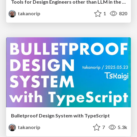
Tools for Design Engineers other than LLM in the LLM era
takanorip
1
820
Bulletproof Design System with TypeScript
takanorip
7
5.3k