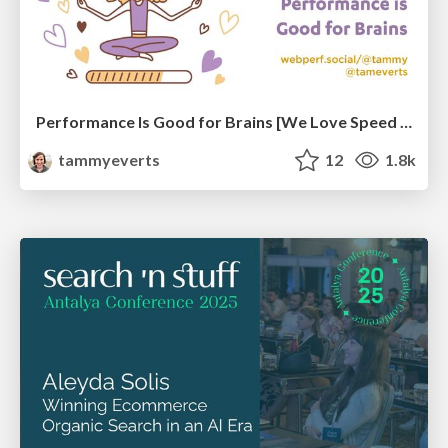
Performance Is Good for Brains [We Love Speed 2024]
tammyeverts
12
1.8k