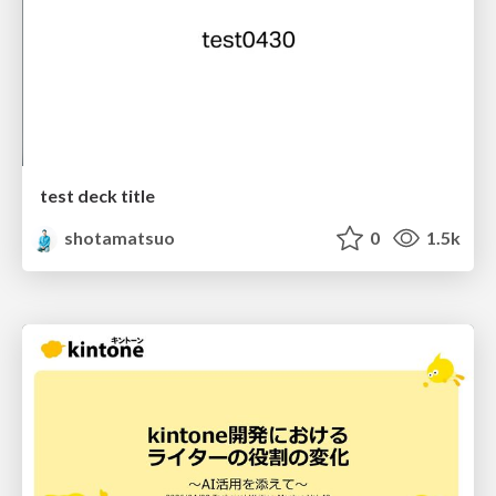
test deck title
shotamatsuo
0
1.5k