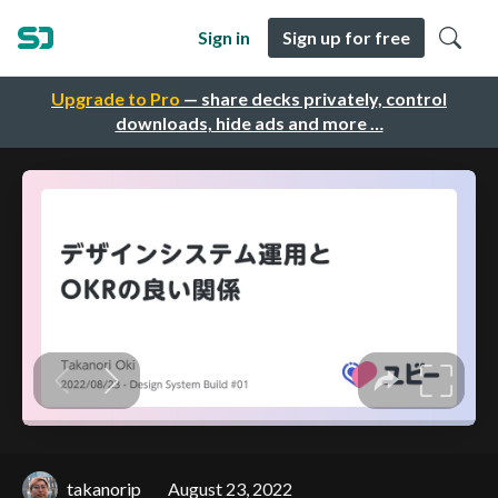
Sign in
Sign up for free
Upgrade to Pro
— share decks privately, control
downloads, hide ads and more …
takanorip
August 23, 2022