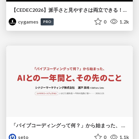
【CEDEC2026】派手さと見やすさは両立できる！『Shadowverse: Worlds Beyond』エフェクト・3D背景の超進化したビジュアル設計
cygames
0
1.2k
PRO
「バイブコーディングって何？」から始まった、 AIとの一年間と、その先のこと
seto
0
1.1k