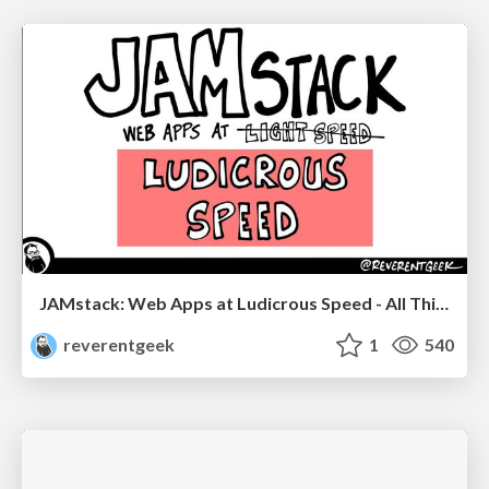
JAMstack: Web Apps at Ludicrous Speed - All Things Open 2022
reverentgeek
1
540