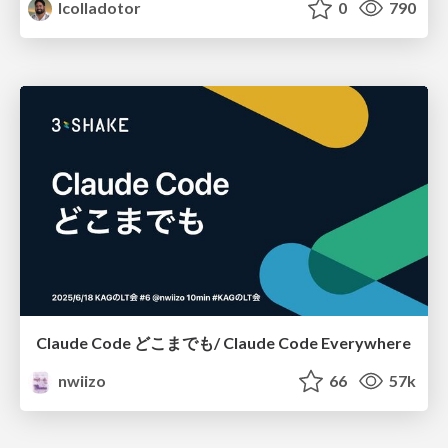
lcolladotor
0
790
Claude Code どこまでも/ Claude Code Everywhere
nwiizo
66
57k