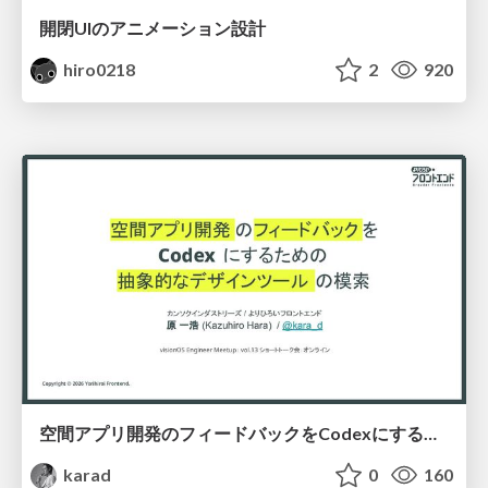
開閉UIのアニメーション設計
hiro0218
2
920
空間アプリ開発のフィードバックをCodexにするための抽象的なデザインツールの模索
karad
0
160