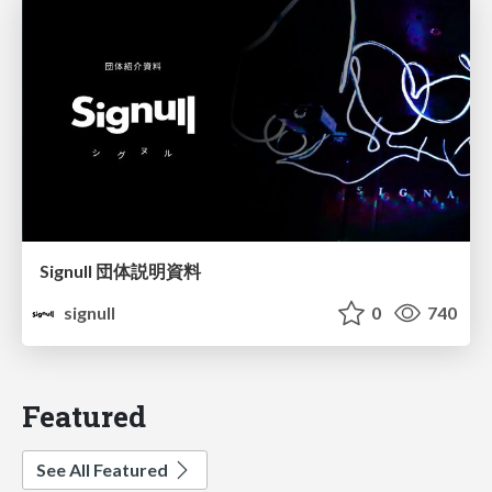
Signull 団体説明資料
signull
0
740
Featured
See All Featured