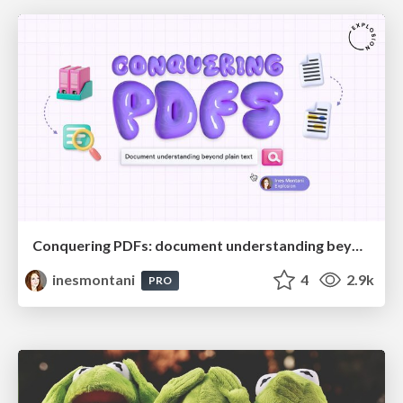
Conquering PDFs: document understanding beyond plain text
inesmontani
4
2.9k
PRO