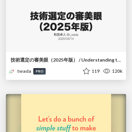
技術選定の審美眼（2025年版） / Understanding the Spiral of Technologies 2025 edition
twada
119
120k
PRO