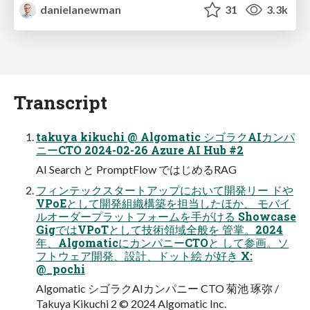
danielanewman
31
3.3k
Transcript
takuya kikuchi @ Algomatic シゴラクAIカンパ
ニーCTO 2024-02-26 Azure AI Hub #2
AI Search と PromptFlow ではじめるRAG
フィンテックスタートアップにおいて開発リー ドや
VPoEとして開発組織構築を担当したほか、 モバイ
ルオーダープラットフォームを⼿がける Showcase
GigではVPoTとして技術領域全般を 管掌。2024
年、AlgomaticにカンパニーCTOと して参画。ソ
フトウェア開発、設計、ドット絵 が好き X:
@_pochi
Algomatic シゴラクAIカンパニー CTO 菊池 琢弥 /
Takuya Kikuchi 2 © 2024 Algomatic Inc.