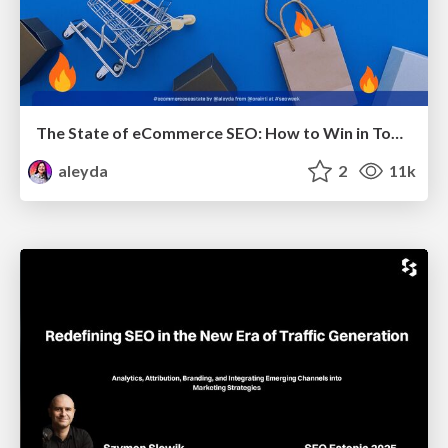
The State of eCommerce SEO: How to Win in Today's Products SERPs - #SEOweek
aleyda
2
11k