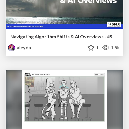
Navigating Algorithm Shifts & AI Overviews - #SMXNext
aleyda
1
1.5k