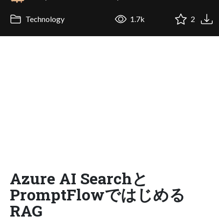
Technology
1.7k
2
Azure AI Searchと
PromptFlowではじめる
RAG