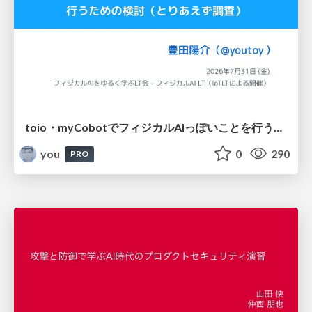
toio・myCobotでフィジカルAIっぽいことを行うための検討（とりあえず調査） / フィジカルAI LT（IoTLTによる開催）
you
0
290
PRO