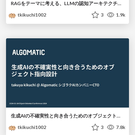
RAGをテーマに考える、LLMの認知アーキテクチャとソフトウェア設計
tkikuchi1002
3
1.9k
生成AIの不確実性と向き合うためのオブジェクト指向設計
tkikuchi1002
3
7.8k