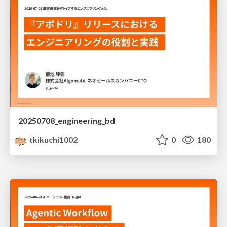
20250708_engineering_bd
tkikuchi1002
0
180