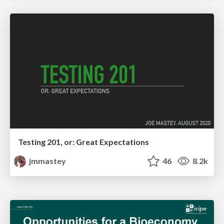
Testing 201, or: Great Expectations
jmmastey
46
8.2k