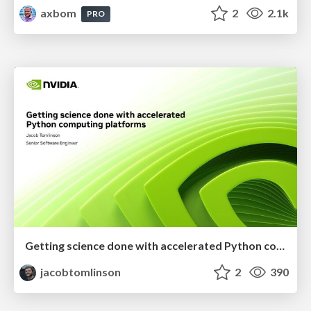
axbom
2
2.1k
PRO
Getting science done with accelerated Python computing platforms
jacobtomlinson
2
390