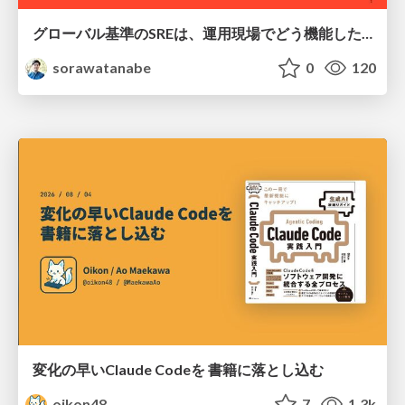
グローバル基準のSREは、運用現場でどう機能したか：成熟度アセスメントの実践 ／ SRE NEXT 2026
sorawatanabe
0
120
変化の早いClaude Codeを 書籍に落とし込む
oikon48
7
1.3k