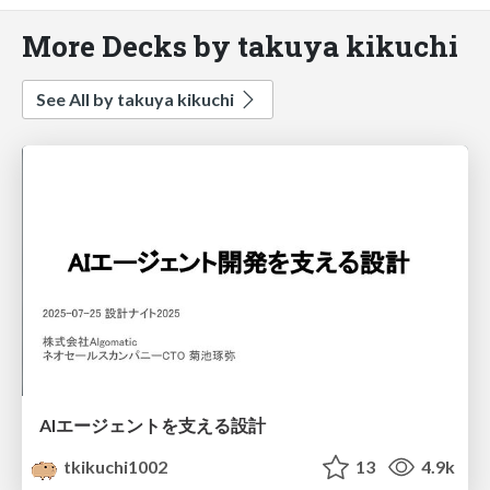
More Decks by takuya kikuchi
See All by takuya kikuchi
AIエージェントを支える設計
tkikuchi1002
13
4.9k