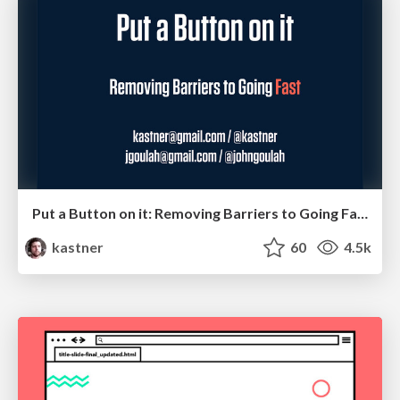
Put a Button on it: Removing Barriers to Going Fast.
kastner
60
4.5k