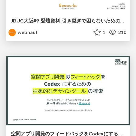
JBUG大阪#9_登壇資料_引き継ぎで困らないためのBacklogWikiの整え方_ミスと属人化を防ぐために、 “次の人が動ける状態”をどう残すか
webnaut
1
210
空間アプリ開発のフィードバックをCodexにするための抽象的なデザインツールの模索