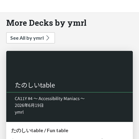
More Decks by ymrl
See All by ymrl
たのしいtable / Fun table