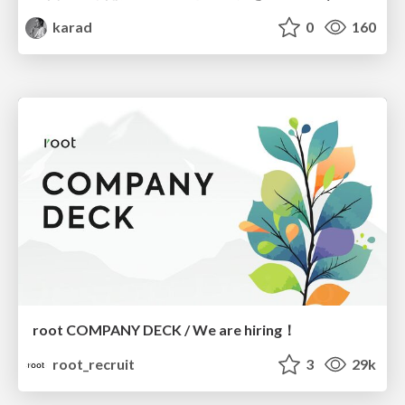
karad
0
160
root COMPANY DECK / We are hiring！
root_recruit
3
29k