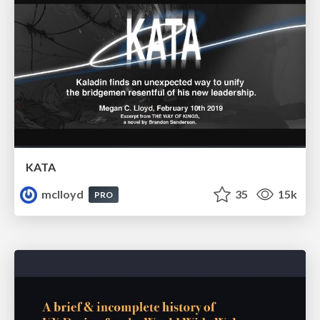
KATA
mclloyd
35
15k
PRO