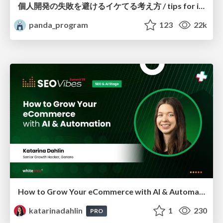
個人開発の失敗を避けるイケてる考え方 / tips for indie hackers
panda_program
123
22k
How to Grow Your eCommerce with AI & Automation
katarinadahlin
1
230
PRO