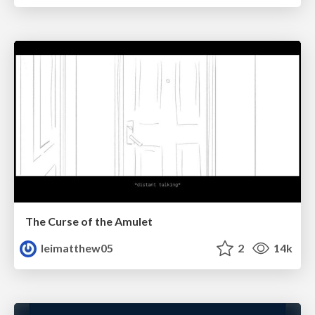
The Curse of the Amulet
leimatthew05
2
14k