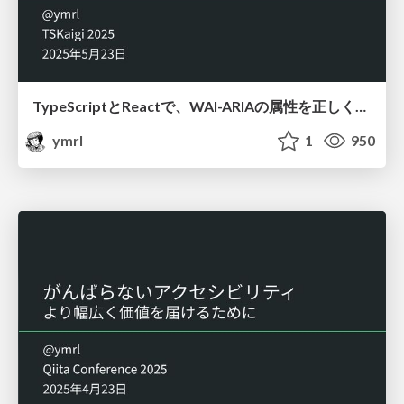
TypeScriptとReactで、WAI-ARIAの属性を正しく利用する / Fixing WAI-ARIA Typing in React with TypeScript
ymrl
1
950