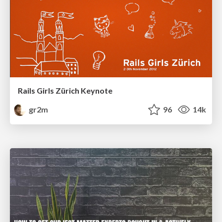
Rails Girls Zürich Keynote
gr2m
96
14k