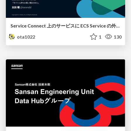
Service Connect 上のサービスに ECS Service の外側から到達できなかった話
ota1022
1
130