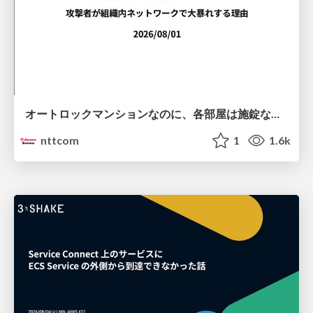
オートロックマンションなのに、各部屋は施錠なし！？ 攻撃者が組織内ネットワークで大暴れする理由 / The Front Door Is Locked, but the Rooms Are Wide Open: Why Attackers Move Freely Inside Enterprise Networks
nttcom
1
1.6k