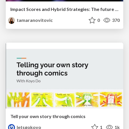
Impact Scores and Hybrid Strategies: The future of link building
tamaranovitovic
0
370
Tell your own story through comics
letsgokoyo
1
1k