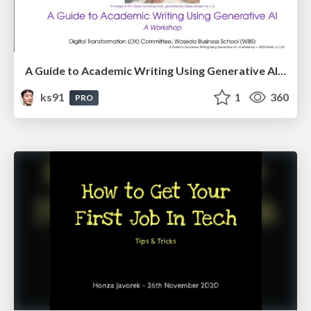
A Guide to Academic Writing Using Generative AI - A Workshop
ks91
1
360
PRO