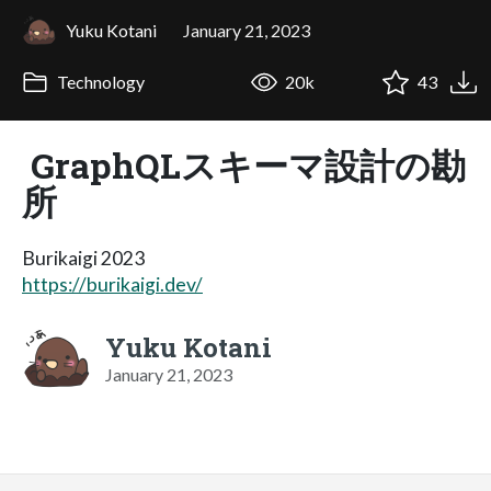
Yuku Kotani
January 21, 2023
Technology
20k
43
GraphQLスキーマ設計の勘
所
Burikaigi 2023
https://burikaigi.dev/
Yuku Kotani
January 21, 2023