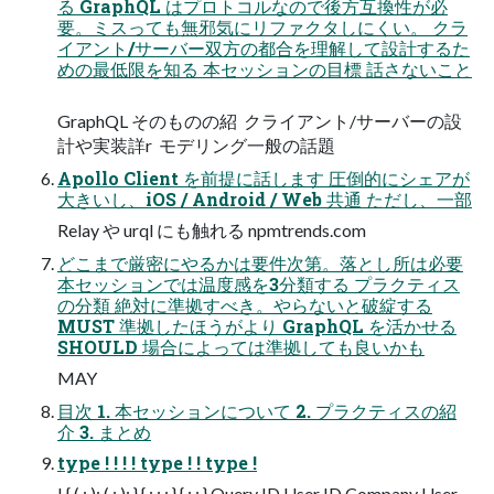
る GraphQL はプロトコルなので後方互換性が必
要。ミスっても無邪気にリファクタしにくい。 クラ
イアント/サーバー双方の都合を理解して設計するた
めの最低限を知る 本セッションの目標 話さないこと
GraphQL そのものの紹  クライアント/サーバーの設
計や実装詳r  モデリング一般の話題
Apollo Client を前提に話します 圧倒的にシェアが
大きいし、iOS / Android / Web 共通 ただし、一部
Relay や urql にも触れる npmtrends.com
どこまで厳密にやるかは要件次第。落とし所は必要
本セッションでは温度感を3分類する プラクティス
の分類 絶対に準拠すべき。やらないと破綻する
MUST 準拠したほうがより GraphQL を活かせる
SHOULD 場合によっては準拠しても良いかも
MAY
目次 1. 本セッションについて 2. プラクティスの紹
介 3. まとめ
type ! ! ! ! type ! ! type !
! { ( : ): ( : ): } { : : : } { : : } Query ID User ID Company User