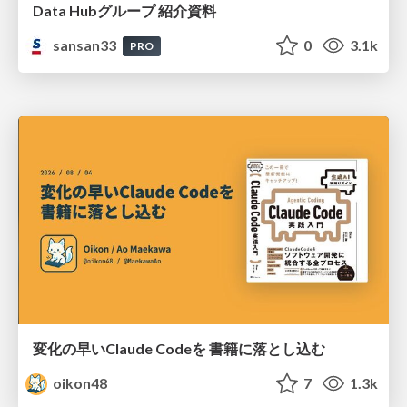
Data Hubグループ 紹介資料
sansan33
0
3.1k
PRO
変化の早いClaude Codeを 書籍に落とし込む
oikon48
7
1.3k