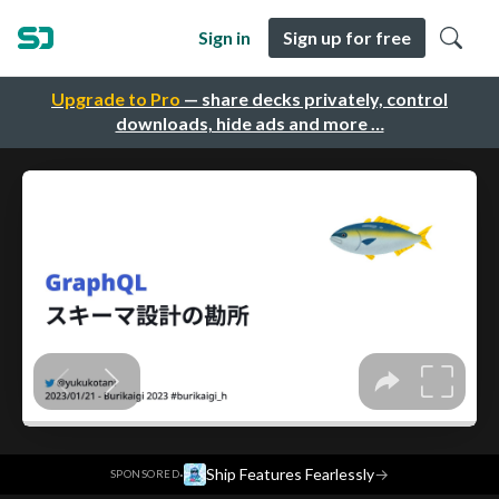
Sign in
Sign up for free
Upgrade to Pro
— share decks privately, control
downloads, hide ads and more …
·
Ship Features Fearlessly
→
SPONSORED