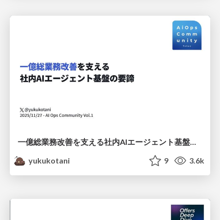
一億総業務改善を支える社内AIエージェント基盤の要諦
yukukotani
9
3.6k