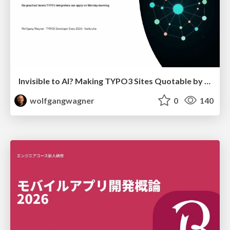
Invisible to AI? Making TYPO3 Sites Quotable by AI Search Systems
wolfgangwagner
0
140