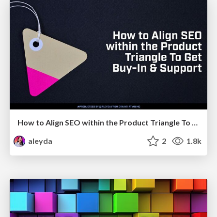
How to Align SEO within the Product Triangle To Get Buy-In & Support - #RIMC
aleyda
2
1.8k