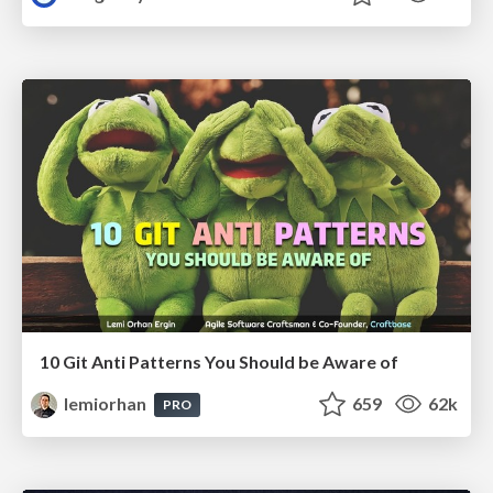
10 Git Anti Patterns You Should be Aware of
lemiorhan
659
62k
PRO