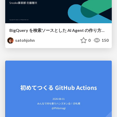
BigQuery を検索ソースとした AI Agent の作り方って 〇〇 通りあんねん
satohjohn
0
150