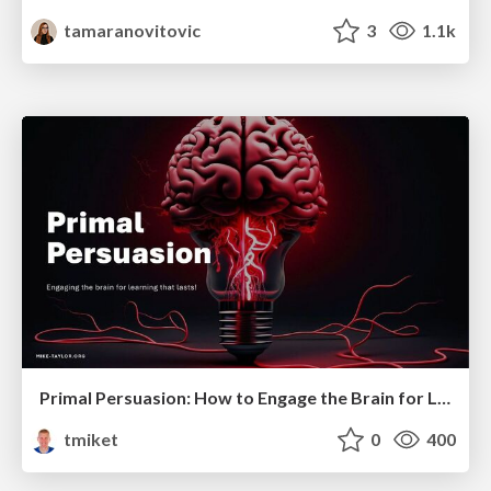
tamaranovitovic
3
1.1k
Primal Persuasion: How to Engage the Brain for Learning That Lasts
tmiket
0
400