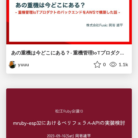
あの重機は今どこにある？- 重機管理IoTプロダクトのバックエンドをAWSで構築した話 -
yuuu
0
1.1k