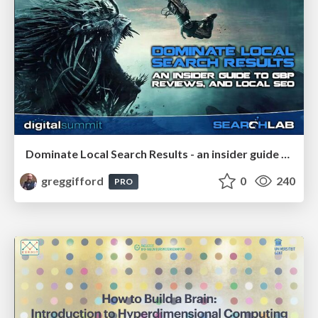
Dominate Local Search Results - an insider guide to GBP, reviews, and Local SEO
greggifford
0
240
PRO