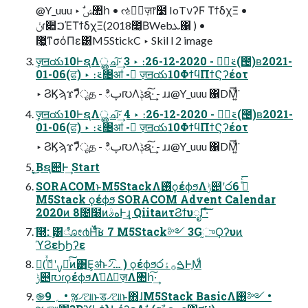
@Y_uuu ‣ ࣗݾ঺հ • ઌਐٕज़෦໳ IoTνʔϜ ΤϯδχΞ •
ݩɾ૊ࠐΈΤϯδχΞ(2018೥͔ΒWebܥ΁ ) •
޷͖ͳσόΠε͸M5StickC ‣ Skil l 2 image
ٕज़ॻయ10ͰຊΛൢച͠·͢ 3 ‣ ։࠵ظؒ - 2020-12-26(౔)ʙ2021-
01-06(ਫ) ‣ ։࠵৔ॴ - ٕज़ॻయ10ΦϯϥΠϯϚʔέοτ
‣ ϨϏϡϫʔืूத - ిࢠ൛Λݙຊ͠·͢ - ɹɹ@Y_uuu ΁DM͍ͩ͘͞
ٕज़ॻయ10ͰຊΛൢച͠·͢ 4 ‣ ։࠵ظؒ - 2020-12-26(౔)ʙ2021-
01-06(ਫ) ‣ ։࠵৔ॴ - ٕज़ॻయ10ΦϯϥΠϯϚʔέοτ
‣ ϨϏϡϫʔืूத - ిࢠ൛Λݙຊ͠·͢ - ɹɹ@Y_uuu ΁DM͍ͩ͘͞
͔͜͜Βຊ୊Ͱ͢ Start
SORACOMͱM5StackΛ࢖ͬͯϙέϕϧΛݱ୅ʹ෮ࠁͤͨ͞ 6
M5Stack ϙέϕϧ SORACOM Advent Calendar
2020ͷ 8೔໨ͷهࣄͰ͢ɻ QiitaͷτϨϯυೖΓ͠·ͨ͠
ٙ࿭: ࣮͸ೋ൪Ḧͩͬͨ͡ʁ 7 M5Stack༻ 3G֦ுϘʔυͷ
ϓϨεϦϦʔε
(࣮ࡍʹ࡞ͬͯެ։ͨ͠ͷ͸͜Ε͕ॳͱ৴ͯ͡… ) ϙέϕϧ෮ࠁ࡞ۀͰֶΜͩ
ݱ୅൛ɾϙέϕϧΛࢧ͑Δٕज़Λ঺հ͠·͢
֎؍ 9 • ૹ৴ଆͱड৴ଆͱ΋ɺM5Stack BasicΛ࢖༻ •