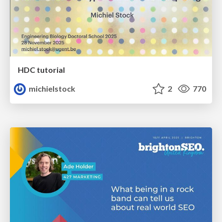
HDC tutorial
michielstock
2
770