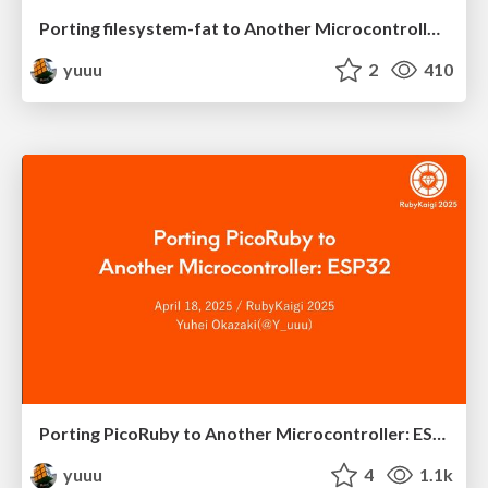
Porting filesystem-fat to Another Microcontroller: ESP32
yuuu
2
410
Porting PicoRuby to Another Microcontroller: ESP32
yuuu
4
1.1k