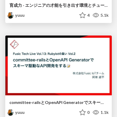
育成力 - エンジニアの才能を引き出す環境とチューターの立ち回り -
yuuu
4
5.1k
committee-railsとOpenAPI Generatorでスキーマ駆動なAPI開発をする
yuuu
0
1.1k