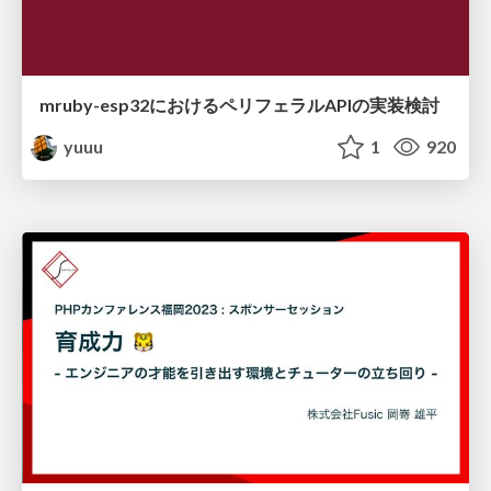
mruby-esp32におけるペリフェラルAPIの実装検討
yuuu
1
920