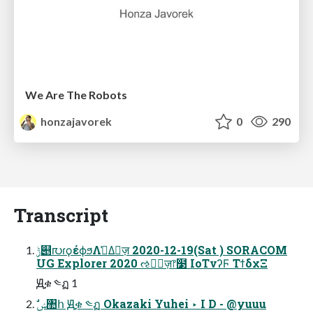
We Are The Robots
honzajavorek
0
290
Transcript
ݱ୅൛ɾϙέϕϧΛࢧ͑Δٕज़ 2020-12-19(Sat ) SORACOM
UG Explorer 2020 ઌਐٕज़෦໳ IoTνʔϜ ΤϯδχΞ
Ԭቌ ༤ฏ 1
ࣗݾ঺հ Ԭቌ ༤ฏ Okazaki Yuhei ‣ I D - @yuuu