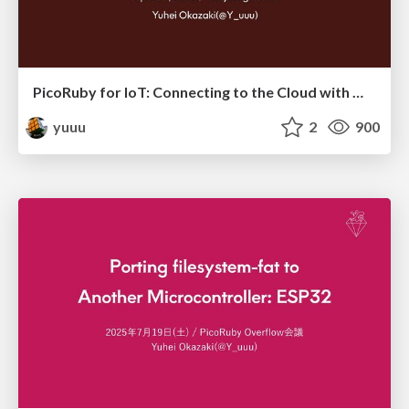
PicoRuby for IoT: Connecting to the Cloud with MQTT
yuuu
2
900