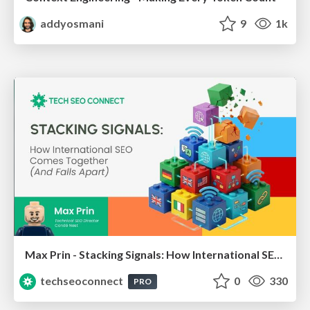
addyosmani
9
1k
Max Prin - Stacking Signals: How International SEO Comes Together (And Falls Apart)
techseoconnect
0
330
PRO