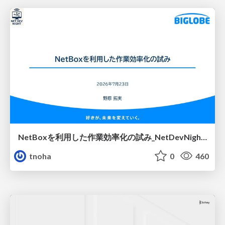
NetBoxを利用した作業効率化の試み_NetDevNight4
tnoha
0
460