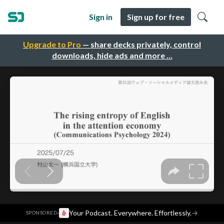
Sign in
Sign up for free
Upgrade to Pro
— share decks privately, control
downloads, hide ads and more …
·
Your Podcast. Everywhere. Effortlessly.
→
SPONSORED