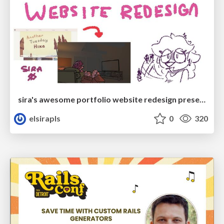
sira's awesome portfolio website redesign presentation
elsirapls
0
320