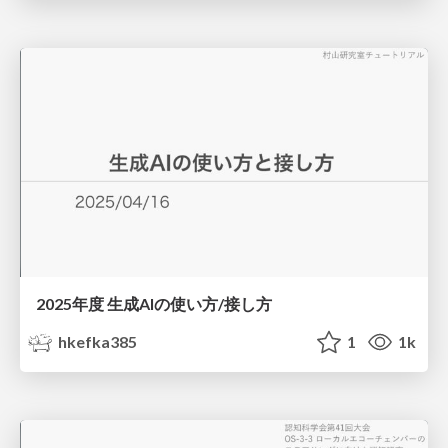
2025年度 生成AIの使い方/接し方
hkefka385
1
1k