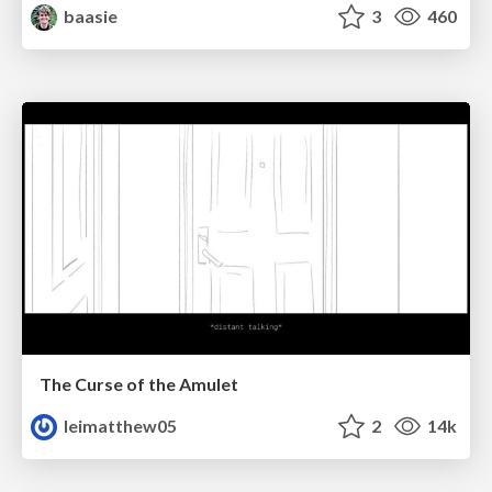
baasie
3
460
The Curse of the Amulet
leimatthew05
2
14k