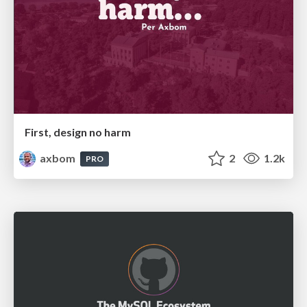
First, design no harm
axbom
2
1.2k
PRO