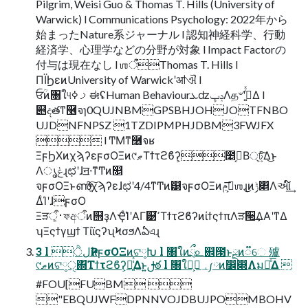
Pilgrim, Weisi Guo & Thomas T. Hills (University of
Warwick) l Communications Psychology: 2022年から
始まったNature系ジャーナル l 認知神経科学、⾏動
経済学、⼼理学などの分野が対象 l Impact Factorの
付与は現在なし l ஶऀThomas T. Hills l
ΠΪϦεͷUniversity of Warwickʹॴଐ l
ਓؒͷ৘ใ୳ࡧߦಈʢHuman BehaviourܥʣݚڀΛத৺ʹߦ͍ͬͯΔ l
୅දతͳ࿦จɿ0QUJNBMGPSBHJOHJOTFNBO
UJDNFNPSZ 1TZDIPMPHJDBM3FWJFX
 l ͲΜͳ࿦จʁ
ΞϝϦΧͷχϡʔεϝσΟΞͷ୯ޠΤϯτϩϐʔ͕೥ࠒ͔Β্ঢ͍ͯ͠Δ͜ͱ
Λൃݟɻಛʹɺॻ੶ͳͲͷ௕
จϝσΟΞͱൺֱͯ͠χϡʔεɺಛʹ4/4ͳͲͷ୹จϝσΟΞͷߴ͕͞ݦஶɻ͜ͷݱ৅Λઆ໌͢
ΔͨΊʹɺϝσΟ
Ξੜ࢈ऀ͕ফඅऀͷ஫ҙΛҾͨ͘ΊʹΑΓ୹͘ߴΤϯτϩϐʔͷίϯςϯπΛੜ੒͢ΔΑ͏ʹͳΔ
ʮΞςϯγϣϯ ΤίϊϛʔʯϞσϧΛఏএɻ
3 l ੈلҎ߱ͷϝσΟΞͷଟ༷Խ l ৘ใͷྲྀ௨଎౓ͱྔͷ૿େ 㱺
୯ޠͷଟ༷ੑ΍Τϯτϩϐʔ͕૿͍͑ͯΔͱ͍͏ࢦఠ l ৘ใ؀ڥ͕ݴ༿ͷ෼෍ΛมԽͤ͞Δ 
#FOU[FUBM 
"EBQUJWFDPNNVOJDBUJPOMBOHV