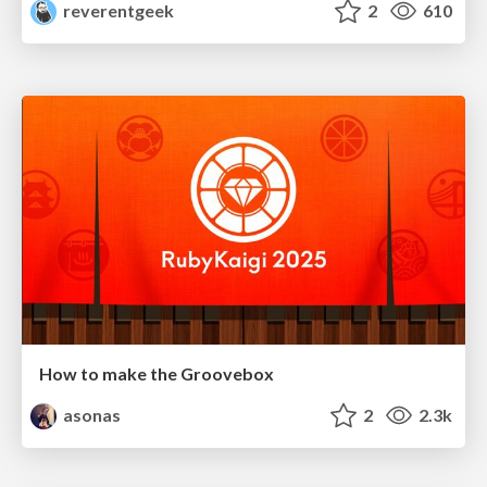
reverentgeek
2
610
How to make the Groovebox
asonas
2
2.3k