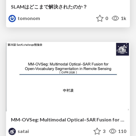
SLAMはどこまで解決されたのか？
tomonom
0
1k
MM-OVSeg: Multimodal Optical–SAR Fusion for Open-Vocabulary Segmentation in Remote Sensing
satai
3
110