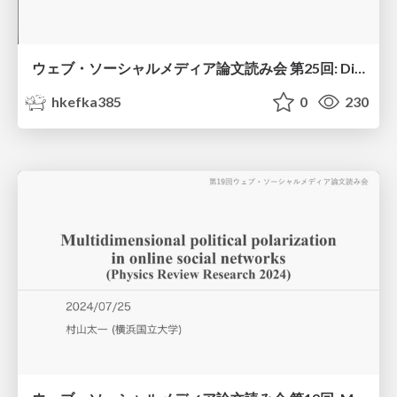
ウェブ・ソーシャルメディア論文読み会 第25回: Differences in misinformation sharing can lead to politically asymmetric sanctions (Nature, 2024)
hkefka385
0
230