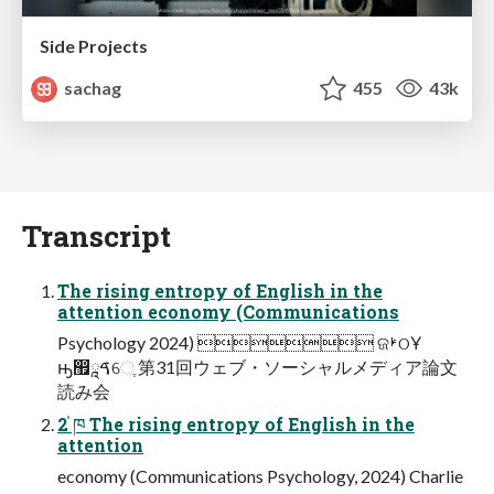
Side Projects
sachag
455
43k
Transcript
The rising entropy of English in the
attention economy (Communications
Psychology 2024)  ଜࢁଠҰ
ԣ඿ࠃཱେֶ 第31回ウェブ・ソーシャルメディア論⽂
読み会
2 ֓ཁ The rising entropy of English in the
attention
economy (Communications Psychology, 2024) Charlie