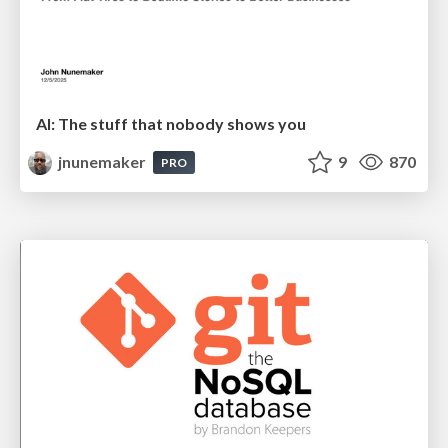
AI: The stuff that nobody shows you
jnunemaker
9
870
PRO