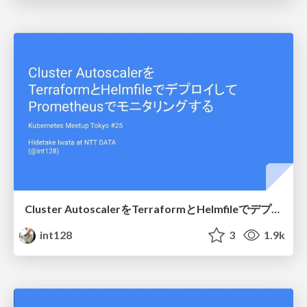
Cluster AutoscalerをTerraformとHelmfileでデプロイしてPrometheusでモニタリングする / Deploy the Cluster Autoscaler with Terraform and Helmfile, Monitor with Prometheus
int128
3
1.9k