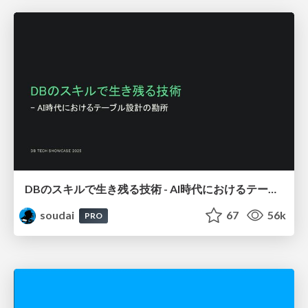
DBのスキルで生き残る技術 - AI時代におけるテーブル設計の勘所
soudai
67
56k
PRO