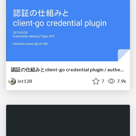
認証の仕組みとclient-go credential plugin / authentication and client-go credential plugin
int128
7
7.9k