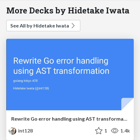
More Decks by Hidetake Iwata
See All by Hidetake Iwata
Rewrite Go error handling using AST transformation
int128
1
1.4k