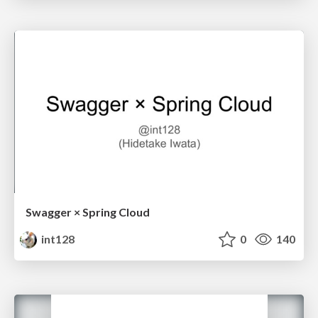
Swagger × Spring Cloud
int128
0
140