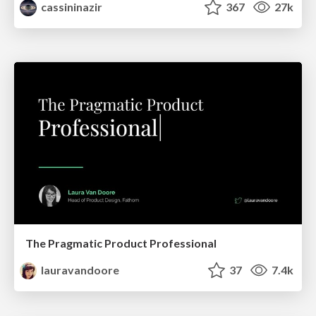
cassininazir
367
27k
The Pragmatic Product Professional
lauravandoore
37
7.4k