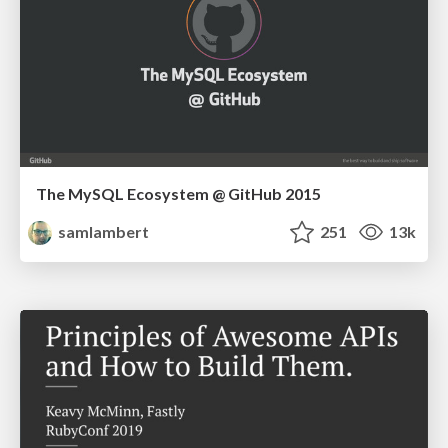
The MySQL Ecosystem @ GitHub 2015
samlambert
251
13k