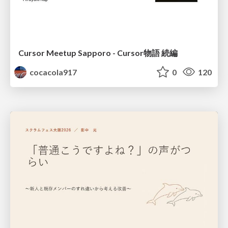
Cursor Meetup Sapporo - Cursor物語 続編
cocacola917
0
120