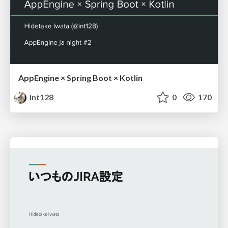
AppEngine × Spring Boot × Kotlin
int128
0
170