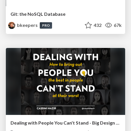
Git: the NoSQL Database
bkeepers
432
67k
PRO
Dealing with People You Can't Stand - Big Design 2015