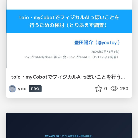
toio・myCobotでフィジカルAIっぽいことを行うための検討（とりあえず調査） / フィジカルAI LT（IoTLTによる開催）
you
0
280
PRO