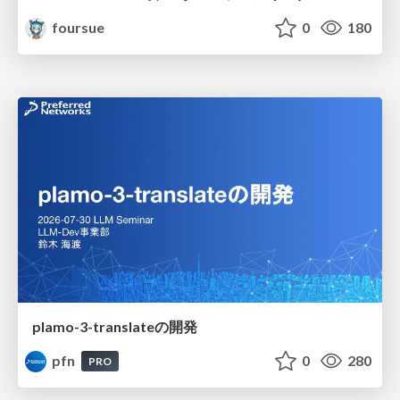
foursue
0
180
plamo-3-translateの開発
pfn
0
280
PRO