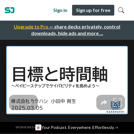
Sign in
Sign up for free
Upgrade to Pro
— share decks privately, control
downloads, hide ads and more …
·
Your Podcast. Everywhere. Effortlessly.
→
SPONSORED