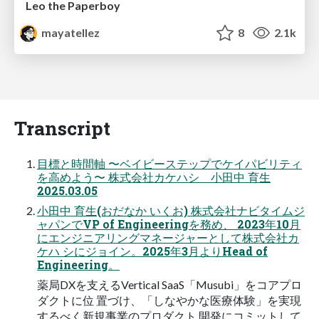
Leo the Paperboy
mayatellez
8
2.1k
Transcript
目標と時間軸 〜ベイビーステップでケイパビリティ
を高めよう〜 株式会社カケハシ 小田中 育生
2025.03.05
小田中 育生(おだなか いくお) 株式会社ナビタイムジ
ャパンでVP of Engineeringを務め、 2023年10月
にエンジニアリングマネージャーとして株式会社カ
ケハ シにジョイン。2025年3月よりHead of
Engineering。
薬局DXを支えるVertical SaaS「Musubi」をコアプロ
ダクトに位 置づけ、「しなやかな医療体験」を実現
するべく新規事業のプロダクト 開発にコミットして