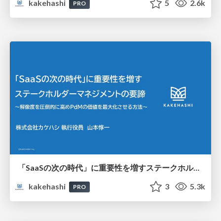
kakehashi
5
2.6k
PRO
「SaaSの次の時代」に重要性を増すステークホルダーマネジメントの要諦 ～解像度を圧倒的に高めPdMの価値を最大化させる方法～
kakehashi
3
5.3k
PRO