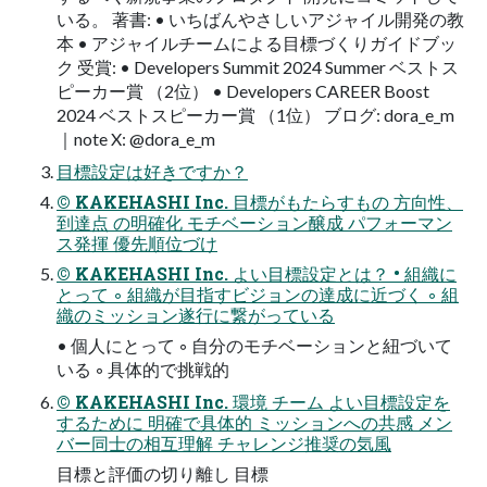
いる。 著書: • いちばんやさしいアジャイル開発の教
本 • アジャイルチームによる目標づくりガイドブッ
ク 受賞: • Developers Summit 2024 Summer ベストス
ピーカー賞 （2位） • Developers CAREER Boost
2024 ベストスピーカー賞 （1位） ブログ: dora_e_m
｜note X: @dora_e_m
目標設定は好きですか？
© KAKEHASHI Inc. 目標がもたらすもの 方向性、
到達点 の明確化 モチベーション醸成 パフォーマン
ス発揮 優先順位づけ
© KAKEHASHI Inc. よい目標設定とは？ • 組織に
とって ◦ 組織が目指すビジョンの達成に近づく ◦ 組
織のミッション遂行に繋がっている
• 個人にとって ◦ 自分のモチベーションと紐づいて
いる ◦ 具体的で挑戦的
© KAKEHASHI Inc. 環境 チーム よい目標設定を
するために 明確で具体的 ミッションへの共感 メン
バー同士の相互理解 チャレンジ推奨の気風
目標と評価の切り離し 目標