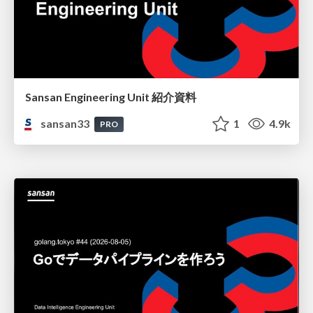
Sansan Engineering Unit 紹介資料
sansan33
1
4.9k
PRO