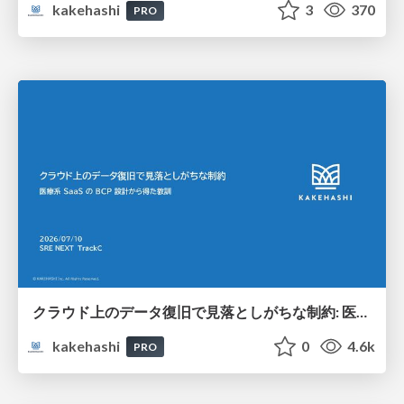
kakehashi
3
370
PRO
クラウド上のデータ復旧で見落としがちな制約: 医療系 SaaS の BCP 設計から得た教訓
kakehashi
0
4.6k
PRO