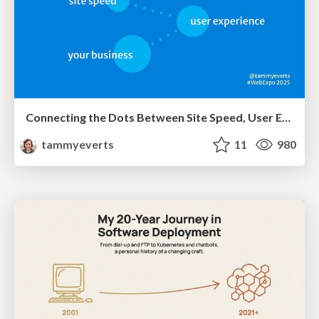
Connecting the Dots Between Site Speed, User Experience & Your Business [WebExpo 2025]
tammyeverts
11
980