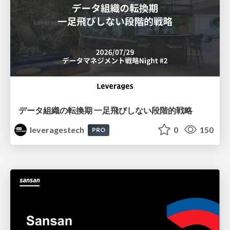
データ組織の転換期 一足飛びしない段階的戦略
leveragestech
0
150
PRO