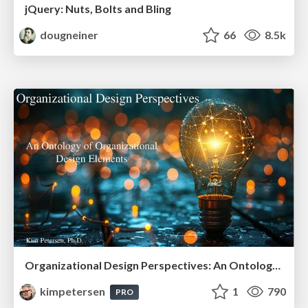
jQuery: Nuts, Bolts and Bling
dougneiner
66
8.5k
Organizational Design Perspectives: An Ontology of Organizational Design Elements
kimpetersen
1
790
PRO