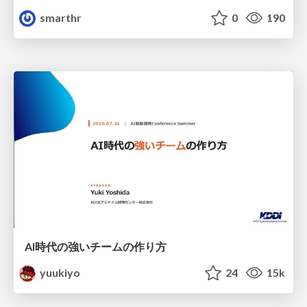
smarthr
0
190
AI時代の強いチームの作り方
yuukiyo
24
15k