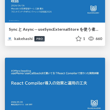
Sync と Async ─ useSyncExternalStore を使う者の岐路
kakehashi
1
660
PRO