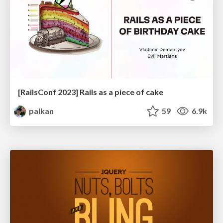
[RailsConf 2023] Rails as a piece of cake
palkan
59
6.9k