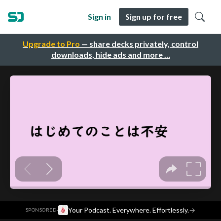
Sign in
Sign up for free
Upgrade to Pro
— share decks privately, control
downloads, hide ads and more …
·
Your Podcast. Everywhere. Effortlessly.
→
SPONSORED