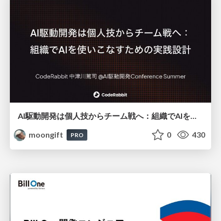
AI駆動開発は個人技からチーム戦へ：組織でAIを使いこなすための実践設計
moongift
0
430
PRO