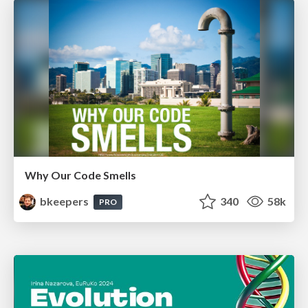
Why Our Code Smells
bkeepers
340
58k
PRO