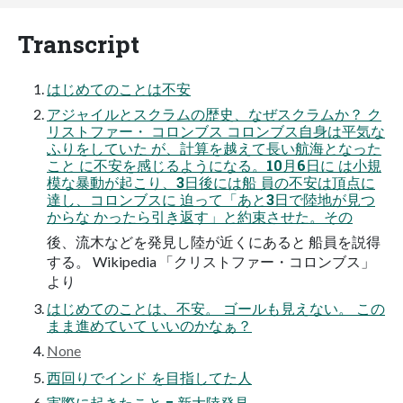
Transcript
はじめてのことは不安
アジャイルとスクラムの歴史、なぜスクラムか？ ク
リストファー・ コロンブス コロンブス自身は平気な
ふりをしていた が、計算を越えて長い航海となった
こと に不安を感じるようになる。10月6日に は小規
模な暴動が起こり、3日後には船 員の不安は頂点に
達し、コロンブスに 迫って「あと3日で陸地が見つ
からな かったら引き返す」と約束させた。その
後、流木などを発見し陸が近くにあると 船員を説得
する。 Wikipedia 「クリストファー・コロンブス」
より
はじめてのことは、不安。 ゴールも見えない。 この
まま進めていて いいのかなぁ？
None
西回りでインド を目指してた人
実際に起きたこと = 新大陸発見