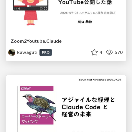
Zoom2Youtube.Claude
kawaguti
4
570
PRO