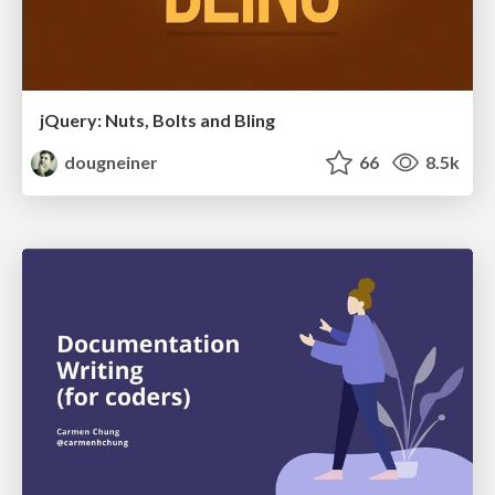
jQuery: Nuts, Bolts and Bling
dougneiner
66
8.5k