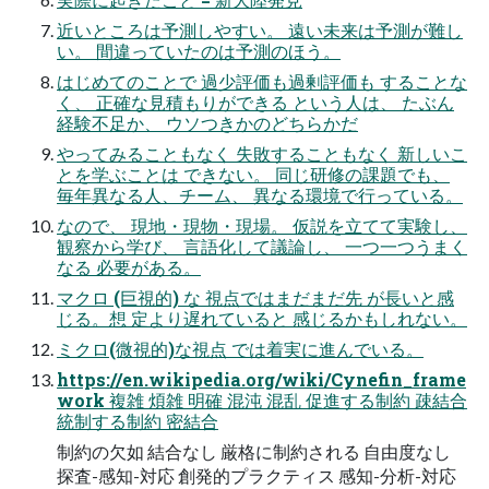
近いところは予測しやすい。 遠い未来は予測が難し
い。 間違っていたのは予測のほう。
はじめてのことで 過少評価も過剰評価も することな
く、 正確な見積もりができる という人は、 たぶん
経験不足か、 ウソつきかのどちらかだ
やってみることもなく 失敗することもなく 新しいこ
とを学ぶことは できない。 同じ研修の課題でも、
毎年異なる人、チーム、 異なる環境で行っている。
なので、 現地・現物・現場。 仮説を立てて実験し、
観察から学び、 言語化して議論し、 一つ一つうまく
なる 必要がある。
マクロ (巨視的) な 視点ではまだまだ先 が長いと感
じる。想 定より遅れていると 感じるかもしれない。
ミクロ(微視的)な視点 では着実に進んでいる。
https://en.wikipedia.org/wiki/Cynefin_frame
work 複雑 煩雑 明確 混沌 混乱 促進する制約 疎結合
統制する制約 密結合
制約の欠如 結合なし 厳格に制約される 自由度なし
探査-感知-対応 創発的プラクティス 感知-分析-対応