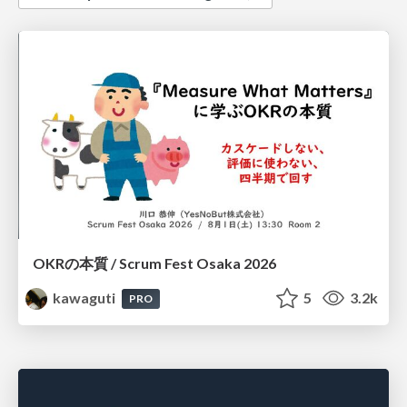
OKRの本質 / Scrum Fest Osaka 2026
kawaguti
5
3.2k
PRO