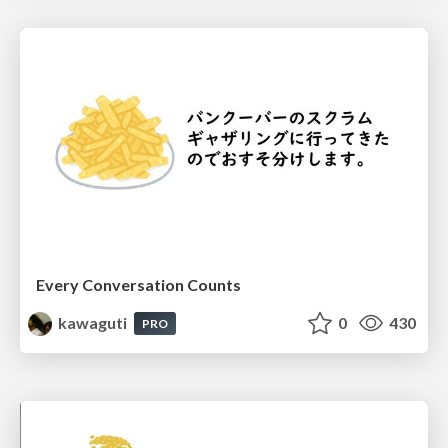
Every Conversation Counts
kawaguti
0
430
PRO