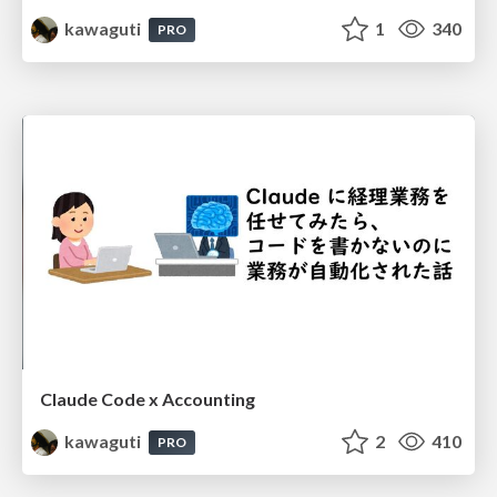
kawaguti
1
340
PRO
Claude Code x Accounting
kawaguti
2
410
PRO