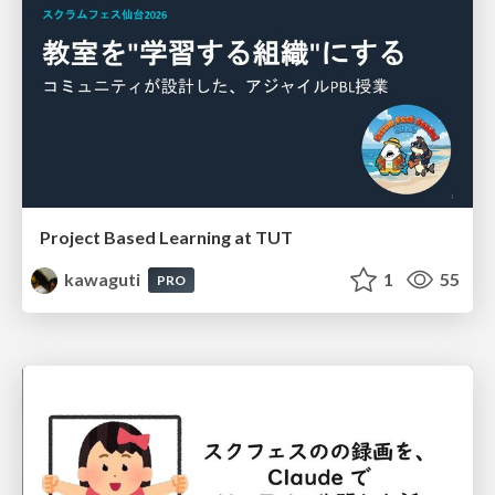
Project Based Learning at TUT
kawaguti
1
55
PRO