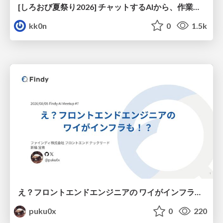
[しろおび夏祭り2026] チャットするAIから、作業するAIへ - 使われ方の変化と、その裏側で起きていること
kk0n
0
1.5k
え？フロントエンドエンジニアの ワイがインフラも！？
puku0x
0
220