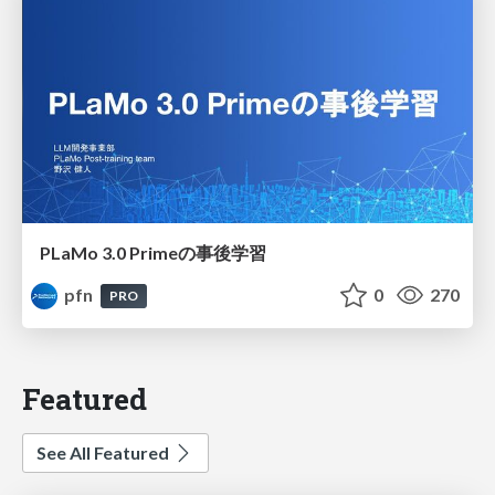
PLaMo 3.0 Primeの事後学習
pfn
0
270
PRO
Featured
See All Featured