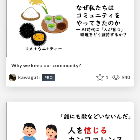
Why we keep our community?
kawaguti
1
940
PRO