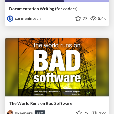
Documentation Writing (for coders)
carmenintech
77
5.4k
The World Runs on Bad Software
bkeepers
72
12k
PRO