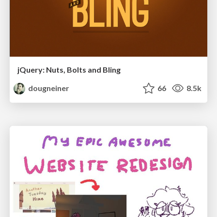
jQuery: Nuts, Bolts and Bling
dougneiner
66
8.5k