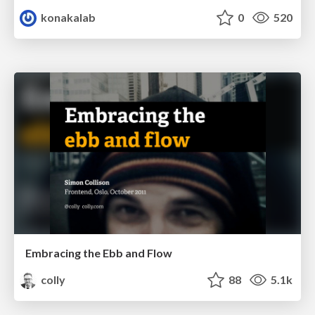
konakalab
0
520
Embracing the Ebb and Flow
colly
88
5.1k