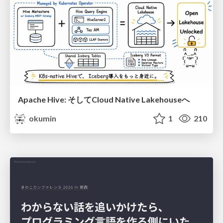
Apache Hive: そしてCloud Native Lakehouseへ
okumin
1
210