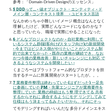
参考：「Domain-Driven Designのエッセンス」
5 DDDって... - 値オブジェクト・エンティティ - ド
メイン層 - コンテキスト境界 - ユビキタス言語
なんかめっちゃ小難しいイメージ 概念はなんとなく
理 解したけど、実際ど んなコードになるの かな？
と思っていたら、 職場で実際にやることになった
6 どんなプロジェクトなのか - 自社業務に利用して
いるシステム群(顧客向け/スタッフ向け)の新規開発
- 今まではビジネス側がやりたいことがシステム制
約で出来てなかった - 既存の業務が継続でき、なお
かつ今後の業務改善・新しいチャレンジにも対応 で
きるようなシステムを開発したい -
くまごろーはプラットフォーム的なプロダクトを担
当するチームに所属 開発がスタートしたが。。。
7 業務要件整理は終わっていた(はずだった) 一足先
に参画していたPM・先輩エンジニアが業務要件を
整理していた 業務の枠組はもう整 理できてる 共有
するからそれに 適合するようにモデ リングしてみて
仕様はもう決まってるみ たいだから、それにそっ
てモデリングすればい いんだな 多分ドメインエキス