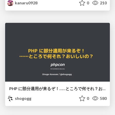
kanaru0928
0
210
PHP に部分適用が来るぞ！……ところで何それ？おいしいの？ #phpcon / phpcon-2026
shogogg
0
580