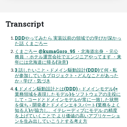
Transcript
DDDやってみたら 実装以前の領域での学びが深かっ
た話 くまごろー
くまごろー @kumaGoro_95 ・北海道出身 ・元公
務員 ・ホテル運営会社でエンジニアやってます ・来
年には北海道に帰る(決意)
3 話したいこと - ドメイン駆動設計(DDD)て何 - 私
が参加しているプロジェクト - どんなことがあった
か - 学び・気づき
4 ドメイン駆動設計とは(DDD) - ドメインモデル(=
業務領域を表現したモデル)をソフトウェアの主役に
して - コードとドメインモデルが常に一致した状態
を保ち - 開発者とドメインエキスパート(業務をよく
知る人)が協力し、イテレーディブにモデル の精度
を上げていくことで より価値の高いアプリケーショ
ンを生み出していこうとする考え方