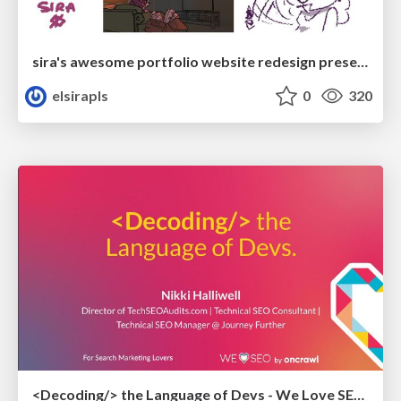
sira's awesome portfolio website redesign presentation
elsirapls
0
320
<Decoding/> the Language of Devs - We Love SEO 2024