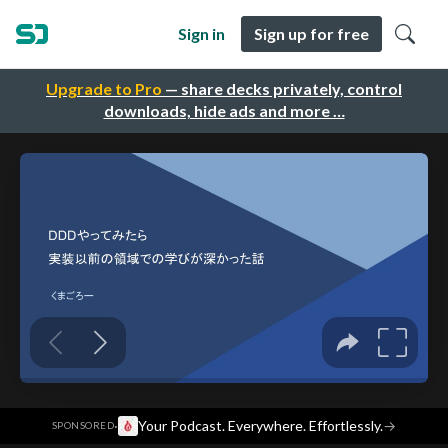
Sign in
Sign up for free
Upgrade to Pro
— share decks privately, control
downloads, hide ads and more …
·
Your Podcast. Everywhere. Effortlessly.
→
SPONSORED