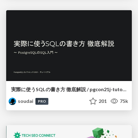
実際に使うSQLの書き方 徹底解説 / pgcon21j-tutorial
soudai
201
75k
PRO