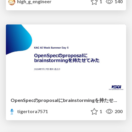
high_g_engineer
1
140
OpenSpecのproposalにbrainstormingを持たせてみた
tigertora7571
1
200