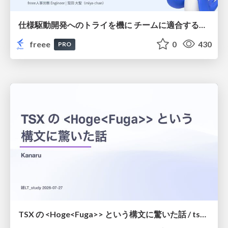
仕様駆動開発へのトライを機に チームに適合する手法を模索し続けている話
freee
0
430
PRO
TSX の <Hoge<Fuga>> という構文に驚いた話 / tsx-type-argument-syntax