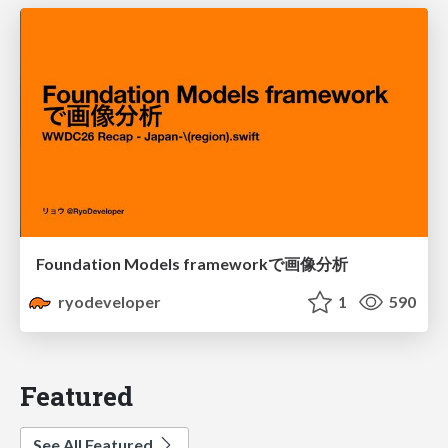
Foundation Models frameworkで画像分析
ryodeveloper
1
590
Featured
See All Featured