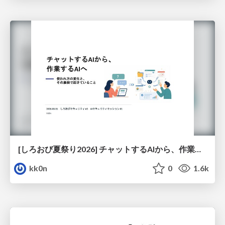
[しろおび夏祭り2026] チャットするAIから、作業するAIへ - 使われ方の変化と、その裏側で起きていること
kk0n
0
1.6k