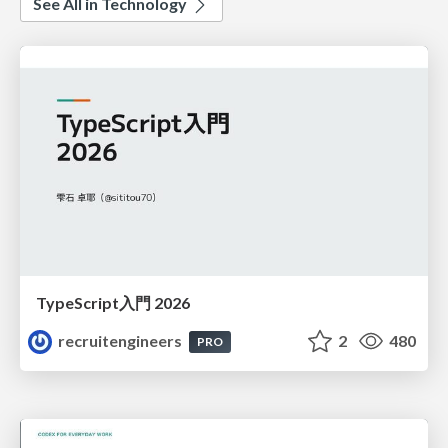
See All in Technology
TypeScript入門 2026
recruitengineers
2
480
PRO