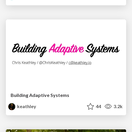
Building Adaptive Systems
keathley
44
3.2k