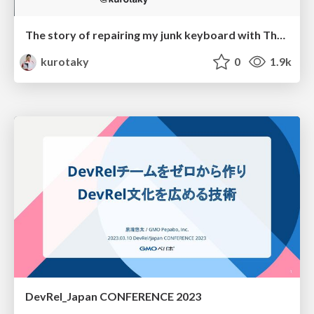
The story of repairing my junk keyboard with The kinT keyboard controller
kurotaky
0
1.9k
DevRel_Japan CONFERENCE 2023