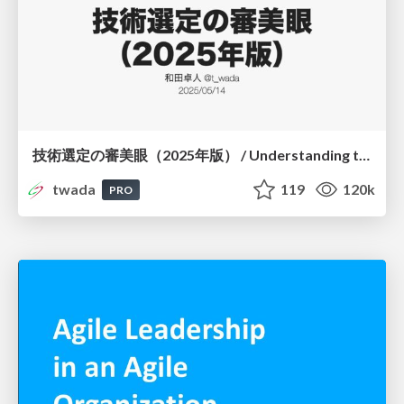
技術選定の審美眼（2025年版） / Understanding the Spiral of Technologies 2025 edition
twada
119
120k
PRO