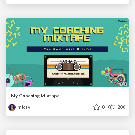
My Coaching Mixtape
mlcsv
0
200