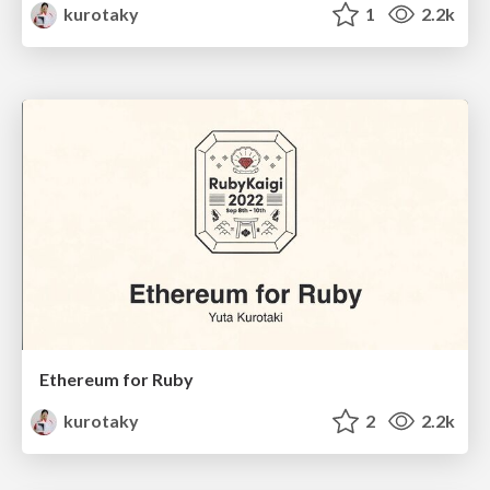
kurotaky
1
2.2k
Ethereum for Ruby
kurotaky
2
2.2k