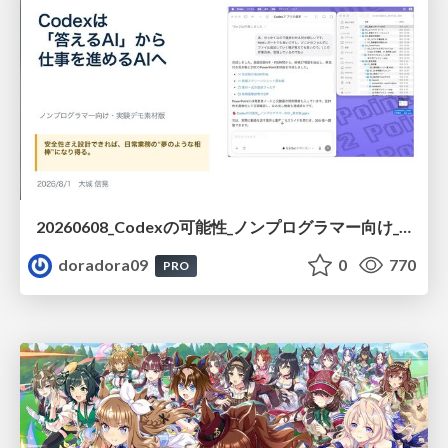
20260608_Codexの可能性_ノンプログラマー向け_大城追記
doradora09
0
770
PRO