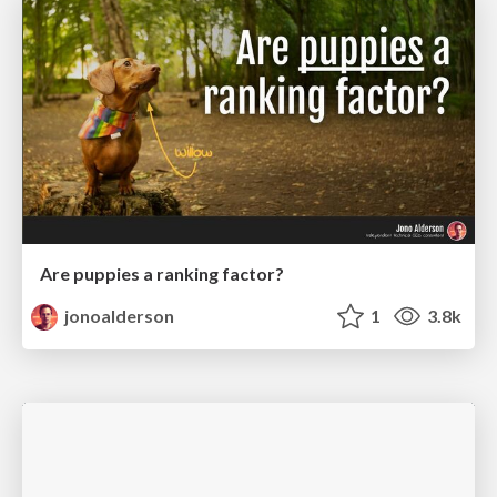
Are puppies a ranking factor?
jonoalderson
1
3.8k