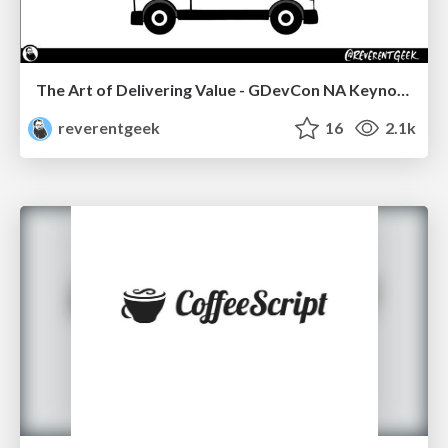
The Art of Delivering Value - GDevCon NA Keynote
reverentgeek
16
2.1k