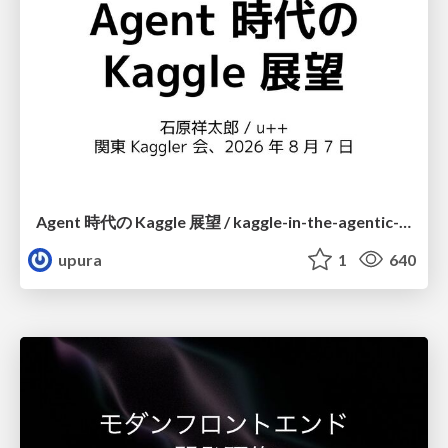
Agent 時代の Kaggle 展望 / kaggle-in-the-agentic-era
upura
1
640