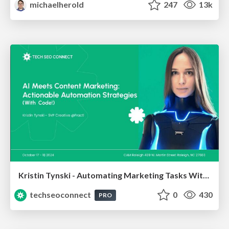
michaelherold
247
13k
Kristin Tynski - Automating Marketing Tasks With AI
techseoconnect
0
430
PRO