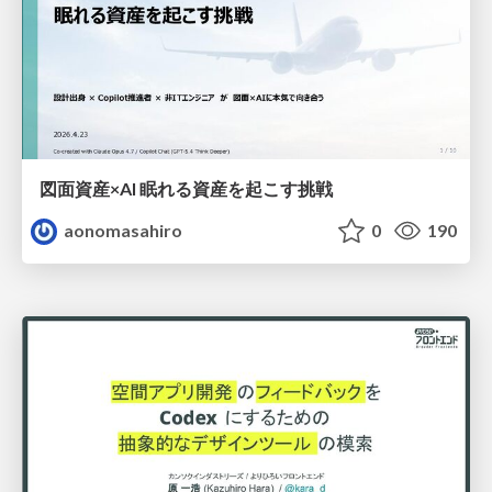
図面資産×AI 眠れる資産を起こす挑戦
aonomasahiro
0
190