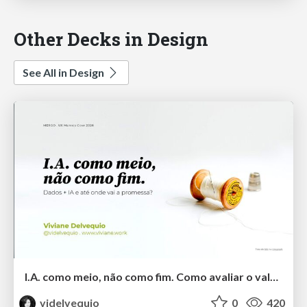
Other Decks in Design
See All in Design
I.A. como meio, não como fim. Como avaliar o valor entregue?
videlvequio
0
420