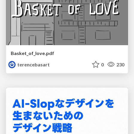
Basket_of_love.pdf
terencebasart
0
230