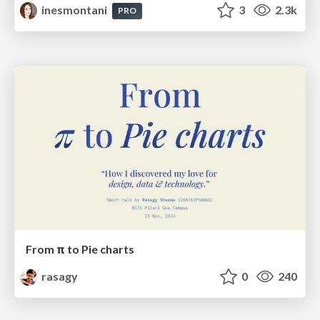
inesmontani
3
2.3k
PRO
From π to Pie charts
rasagy
0
240