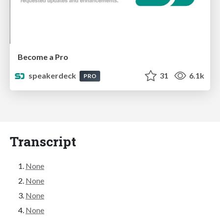
Become a Pro
speakerdeck
31
6.1k
PRO
Transcript
None
None
None
None