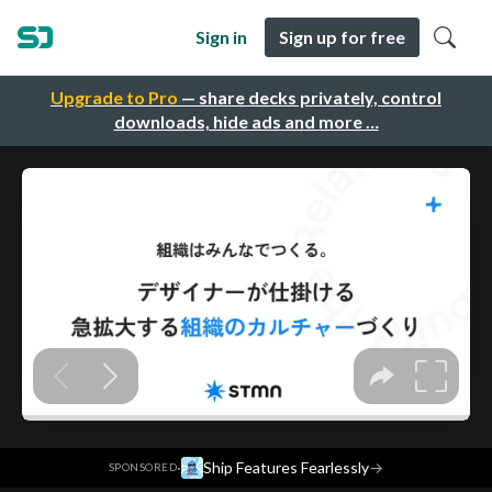
Sign in
Sign up for free
Upgrade to Pro
— share decks privately, control
downloads, hide ads and more …
·
Ship Features Fearlessly
→
SPONSORED