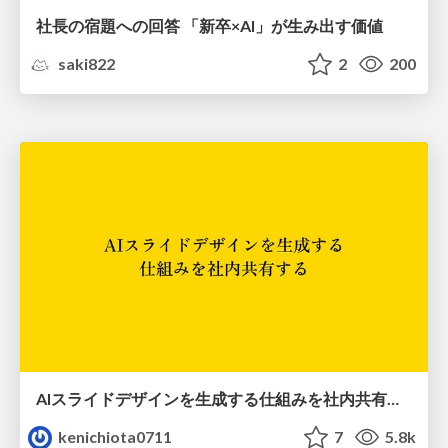
社長の宿題への回答 「新卒×AI」が生み出す価値
saki822
2
200
AIスライドデザインを生成する仕組みを社内共有する
kenichiota0711
7
5.8k