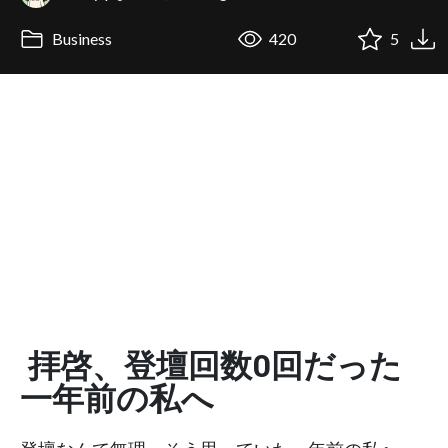
Business
420
5
拝啓、登壇回数0回だった
一年前の私へ