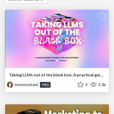
Taking LLMs out of the black box: A practical guide to human-in-the-loop distillation
inesmontani
3
2.3k
PRO