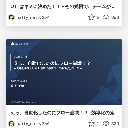
OJTはキミに決めた！！ ~ その覚悟で、チームが変わる ~
natty_natty254
2
360
えっ、自動化したのにフロー崩壊！？~ 効率化の落とし穴！ 本当に必要だったのは◯◯だった ~
natty_natty254
1
330