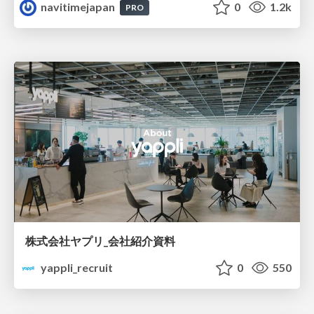
navitimejapan
0
1.2k
PRO
株式会社ヤプリ_会社紹介資料
yappli_recruit
0
550