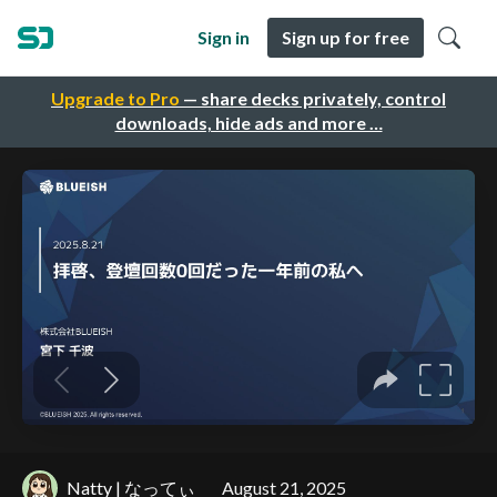
Sign in
Sign up for free
Upgrade to Pro
— share decks privately, control
downloads, hide ads and more …
Natty | なってぃ
August 21, 2025