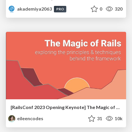
akademiya2063
0
320
PRO
[RailsConf 2023 Opening Keynote] The Magic of Rails
eileencodes
31
10k