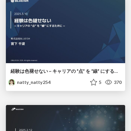
経験は色褪せない ~ キャリアの “点” を “線” にするために ~
natty_natty254
5
370