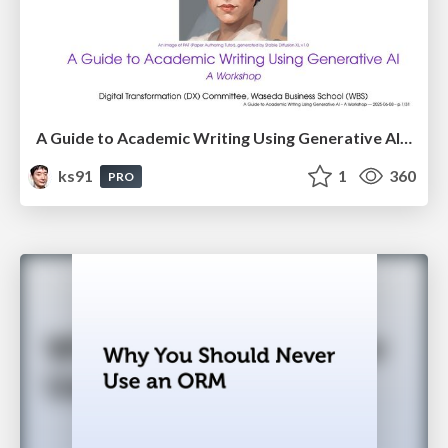
A Guide to Academic Writing Using Generative AI - A Workshop
ks91
1
360
PRO