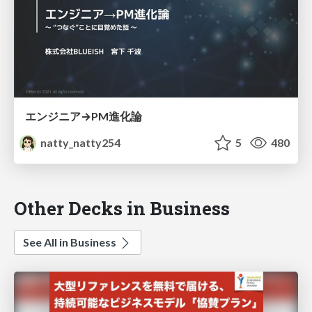
エンジニア→PM進化論
natty_natty254
5
480
Other Decks in Business
See All in Business