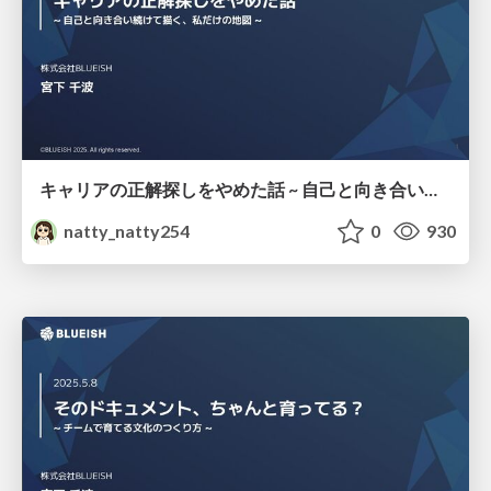
キャリアの正解探しをやめた話 ~ 自己と向き合い続けて描く、私だけの地図 ~
natty_natty254
0
930