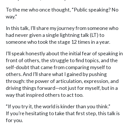
To the me who once thought, “Public speaking? No
way.”
In this talk, I’ll share my journey from someone who
had never given a single lightning talk (LT) to
someone who took the stage 12 times in a year.
I’ll speak honestly about the initial fear of speaking in
front of others, the struggle to find topics, and the
self-doubt that came from comparing myself to
others. And I’ll share what I gained by pushing
through: the power of articulation, expression, and
driving things forward—not just for myself, but in a
way that inspired others to act too.
“If you try it, the world is kinder than you think.”
If you’re hesitating to take that first step, this talk is
for you.