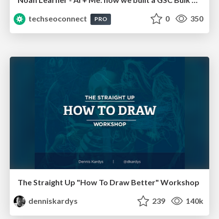
techseoconnect
0
350
PRO
The Straight Up "How To Draw Better" Workshop
denniskardys
239
140k