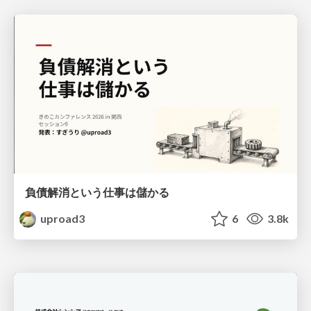
負債解消という仕事は儲かる
uproad3
6
3.8k