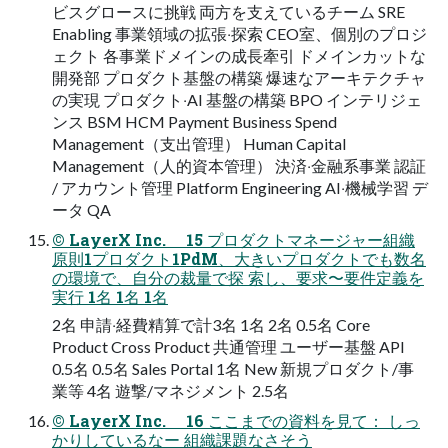
ビスグロースに挑戦 両⽅を⽀えているチーム SRE
Enabling 事業領域の拡張‧探索 CEO室、個別のプロジ
ェクト 各事業ドメインの成⻑牽引 ドメインカットな
開発部 プロダクト基盤の構築 爆速なアーキテクチャ
の実現 プロダクト‧AI 基盤の構築 BPO インテリジェ
ンス BSM HCM Payment Business Spend
Management（⽀出管理） Human Capital
Management（⼈的資本管理） 決済‧⾦融系事業 認証
/ アカウント管理 Platform Engineering AI‧機械学習 デ
ータ QA
© LayerX Inc. 15 プロダクトマネージャー組織
原則1プロダクト1PdM、⼤きいプロダクトでも数名
の環境で、⾃分の裁量で探 索し、要求〜要件定義を
実⾏ 1名 1名 1名
2名 申請‧経費精算で計3名 1名 2名 0.5名 Core
Product Cross Product 共通管理 ユーザー基盤 API
0.5名 0.5名 Sales Portal 1名 New 新規プロダクト/事
業等 4名 遊撃/マネジメント 2.5名
© LayerX Inc. 16 ここまでの資料を⾒て： しっ
かりしているなー 組織課題なさそう