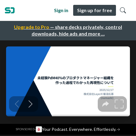
Sign in
Sign up for free
Upgrade to Pro
— share decks privately, control
downloads, hide ads and more …
·
Your Podcast. Everywhere. Effortlessly.
→
SPONSORED