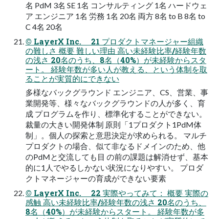
名 PdM 3名 SE 1名 コンサルティング 1名 ハードウェ
ア エンジニア 1名 労務 1名 20名 両⽅ 8名 to B 8名 to
C 4名 20名
© LayerX Inc. 21 プロダクトマネージャー組織
の難しさ 概要 難しい理由 ⾼い未経験⽐率/経験年数
の浅さ 20名のうち、8名（40%）が未経験からスタ
ート。 経験年数が多い⼈が教える、という体制を取
ることが実質的にできない
多様なバックグラウンド エンジニア、CS、営業、事
業開発等、様々なバックグラウンドの⼈が多く、育
成 プログラムを作り、標準化することができない。
裁量の⼤きい開発体制 原則「1プロダクト1PdM体
制」。個⼈の探索と意思決定が求められる。 マルチ
プロダクトの場合、似て⾮なるドメインのため、他
のPdMと交流しても⽬ の前の課題は解消せず、基本
的に1⼈でやるしかない状況になりやすい。 プロダ
クトマネージャーの育成ができない要素
© LayerX Inc. 22 実際やってみて： 概要 実際の
感触 ⾼い未経験⽐率/経験年数の浅さ 20名のうち、
8名（40%）が未経験からスタート。 経験年数が多