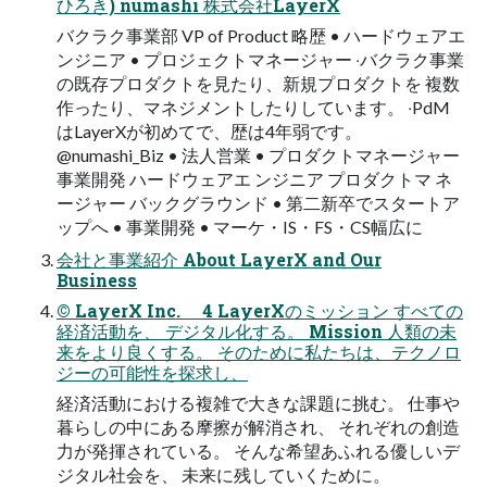
ひろき) numashi 株式会社LayerX
バクラク事業部 VP of Product 略歴 • ハードウェアエ
ンジニア • プロジェクトマネージャー ‧バクラク事業
の既存プロダクトを⾒たり、新規プロダクトを 複数
作ったり、マネジメントしたりしています。 ‧PdM
はLayerXが初めてで、歴は4年弱です。
@numashi_Biz • 法人営業 • プロダクトマネージャー
事業開発 ハードウェアエ ンジニア プロダクトマ ネ
ージャー バックグラウンド • 第二新卒でスタートア
ップへ • 事業開発 • マーケ・IS・FS・CS幅広に
会社と事業紹介 About LayerX and Our
Business
© LayerX Inc. 4 LayerXのミッション すべての
経済活動を、 デジタル化する。 Mission ⼈類の未
来をより良くする。 そのために私たちは、テクノロ
ジーの可能性を探求し、
経済活動における複雑で⼤きな課題に挑む。 仕事や
暮らしの中にある摩擦が解消され、 それぞれの創造
⼒が発揮されている。 そんな希望あふれる優しいデ
ジタル社会を、 未来に残していくために。