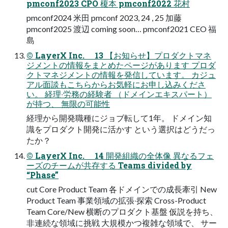
pmconf2023 CPO 榎本 pmconf2022 花村
pmconf2024 米田 pmconf 2023, 24 , 25 加藤
pmconf2025 渡辺 coming soon… pmconf2021 CEO 福
島
© LayerX Inc. 13 【お知らせ】プロダクトマネ
ジメントの情報をまとめたページがあります プロダ
クトマネジメントの情報を発信しています。 カジュ
アル⾯談もこちらからお気軽にお申し込みくださ
い。 経理‧労務の経験者 （ドメインエキスパート）
が持つ、 無限の可能性
経理から開発職種にジョブ転して1年。 ドメイン知
識をプロダクト開発に活かす という選択はどうだっ
たか？
© LayerX Inc. 14 開発組織の全体像 異なるフェ
ーズのチームが共存する Teams divided by
“Phase”
cut Core Product Team 各ドメインでの成⻑牽引 New
Product Team 事業領域の拡張‧探索 Cross-Product
Team Core/New 横断のプロダクト基盤 仮説を持ち、
⾮連続な領域に挑戦 ⼤規模かつ複雑な領域で、 サー