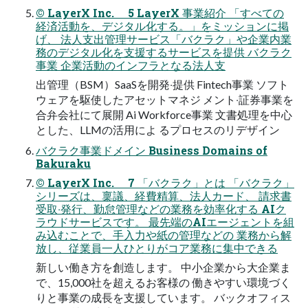
© LayerX Inc. 5 LayerX 事業紹介 「すべての
経済活動を、デジタル化する。」をミッションに掲
げ、 法⼈⽀出管理サービス「バクラク」や企業内業
務のデジタル化を⽀援するサービスを提供 バクラク
事業 企業活動のインフラとなる法⼈⽀
出管理（BSM）SaaSを開発‧提供 Fintech事業 ソフト
ウェアを駆使したアセットマネジ メント‧証券事業を
合弁会社にて展開 Ai Workforce事業 ⽂書処理を中⼼
とした、LLMの活⽤によ るプロセスのリデザイン
バクラク事業ドメイン Business Domains of
Bakuraku
© LayerX Inc. 7 「バクラク」とは 「バクラク」
シリーズは、稟議、経費精算、法⼈カード、 請求書
受取‧発⾏、勤怠管理などの業務を効率化する AIク
ラウドサービスです。 最先端のAIエージェントを組
み込むことで、⼿⼊⼒や紙の管理などの 業務から解
放し、従業員⼀⼈ひとりがコア業務に集中できる
新しい働き⽅を創造します。 中⼩企業から⼤企業ま
で、15,000社を超えるお客様の 働きやすい環境づく
りと事業の成⻑を⽀援しています。 バックオフィス