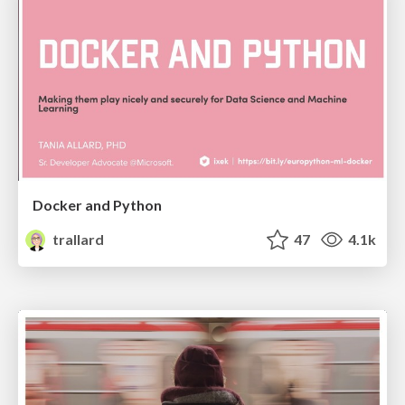
Docker and Python
trallard
47
4.1k