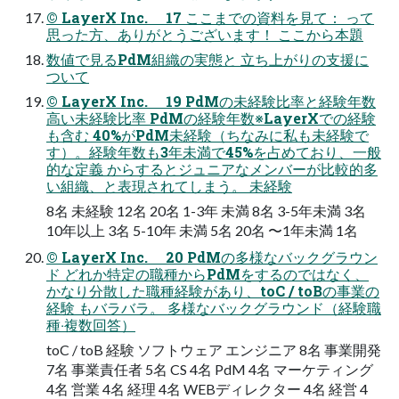
© LayerX Inc. 17 ここまでの資料を⾒て： って
思った⽅、ありがとうございます！ ここから本題
数値で⾒るPdM組織の実態と ⽴ち上がりの⽀援に
ついて
© LayerX Inc. 19 PdMの未経験⽐率と経験年数
⾼い未経験⽐率 PdMの経験年数※LayerXでの経験
も含む 40%がPdM未経験（ちなみに私も未経験で
す）。経験年数も3年未満で45%を占めており、⼀般
的な定義 からするとジュニアなメンバーが⽐較的多
い組織、と表現されてしまう。 未経験
8名 未経験 12名 20名 1-3年 未満 8名 3-5年未満 3名
10年以上 3名 5-10年 未満 5名 20名 〜1年未満 1名
© LayerX Inc. 20 PdMの多様なバックグラウン
ド どれか特定の職種からPdMをするのではなく、
かなり分散した職種経験があり、toC / toBの事業の
経験 もバラバラ。 多様なバックグラウンド（経験職
種‧複数回答）
toC / toB 経験 ソフトウェア エンジニア 8名 事業開発
7名 事業責任者 5名 CS 4名 PdM 4名 マーケティング
4名 営業 4名 経理 4名 WEBディレクター 4名 経営 4