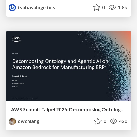
tsubasalogistics
0
1.8k
AWS Summit Taipei 2026: Decomposing Ontology and Agentic AI - Using Amazon Bedrock to Bring Living Water to Manufacturing ERP
dwchiang
0
420