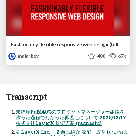
Fashionably flexible responsive web design (full day workshop)
malarkey
408
67k
Transcript
未経験PdM40%のプロダクトマネージャー組織を
作った過程でわかった再現性について 2025/12/17
株式会社LayerX 飯沼広基 (numashi)
© LayerX Inc. 2 ⾃⼰紹介 飯沼 広基 (いいぬま