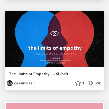
The Limits of Empathy - UXLibs8
cassininazir
1
590