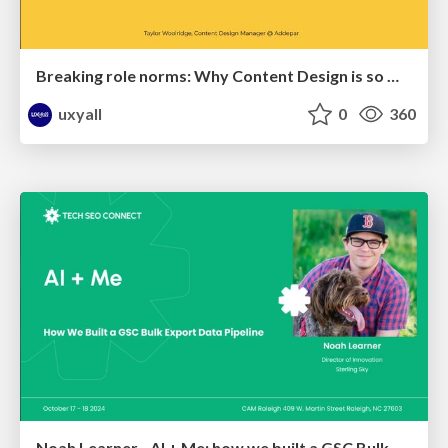
Breaking role norms: Why Content Design is so much more than writing copy - Taylor Woolridge
uxyall
0
360
Noah Learner - AI + Me: how we built a GSC Bulk Export data pipeline