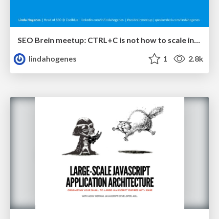
SEO Brein meetup: CTRL+C is not how to scale international SEO
lindahogenes
1
2.8k