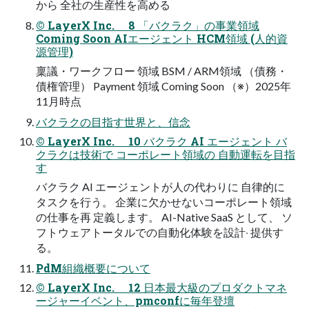
から 全社の⽣産性を⾼める
© LayerX Inc. 8 「バクラク」の事業領域
Coming Soon AIエージェント HCM領域 (人的資
源管理)
稟議・ワークフロー 領域 BSM / ARM領域 （債務・
債権管理） Payment 領域 Coming Soon （※）2025年
11⽉時点
バクラクの⽬指す世界と、信念
© LayerX Inc. 10 バクラク AI エージェント バ
クラクは技術で コーポレート領域の ⾃動運転を⽬指
す
バクラク AI エージェントが⼈の代わりに ⾃律的に
タスクを⾏う。 企業に⽋かせないコーポレート領域
の仕事を再 定義します。 AI-Native SaaS として、 ソ
フトウェアトータルでの⾃動化体験を設計‧ 提供す
る。
PdM組織概要について
© LayerX Inc. 12 ⽇本最⼤級のプロダクトマネ
ージャーイベント、pmconfに毎年登壇