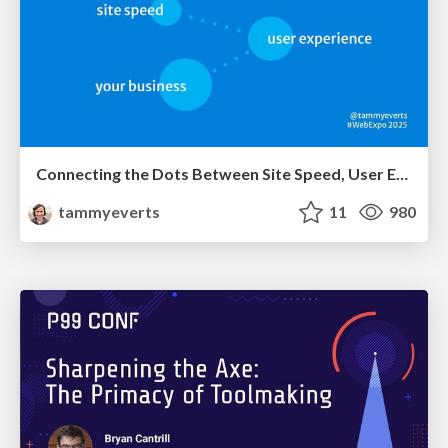
Connecting the Dots Between Site Speed, User Experience & Your Business [WebExpo 2025]
tammyeverts
11
980