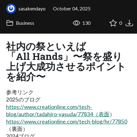
sasakendayo
October 04, 2025
Business
130
0
社内の祭といえば
「All Hands」〜祭を盛り
上げ大成功させるポイント
を紹介〜
参考リンク
2025のブログ
https://www.creationline.com/tech-
blog/author/tadahiro-yasuda/77834（表面
）
https://www.creationline.com/tech-blog/hr/77850
（裏面）
2024ブログ