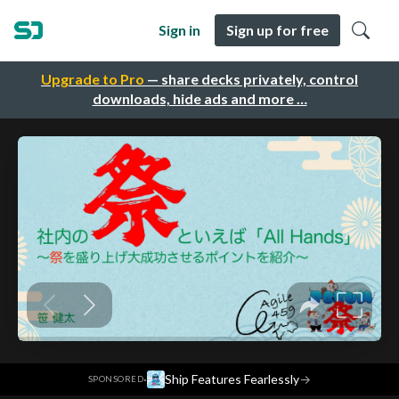
Sign in
Sign up for free
Upgrade to Pro
— share decks privately, control
downloads, hide ads and more …
·
Ship Features Fearlessly
→
SPONSORED