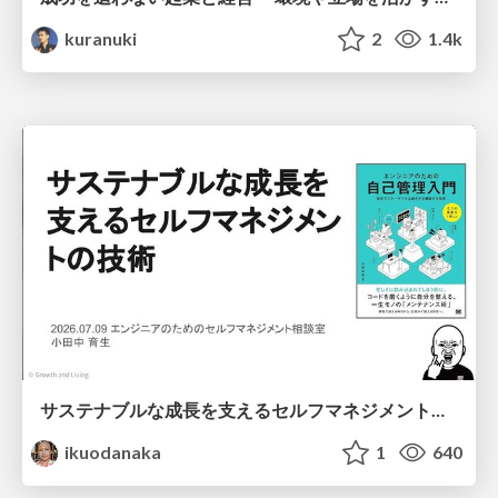
kuranuki
2
1.4k
サステナブルな成長を支えるセルフマネジメントの技術/Self Management skill for growth
ikuodanaka
1
640