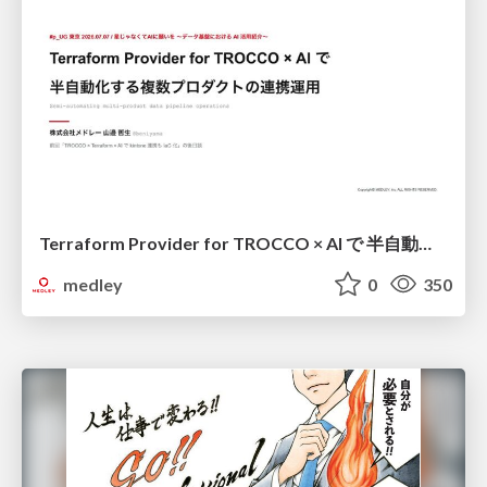
Terraform Provider for TROCCO × AI で 半自動化する複数プロダクトの連携運用 / Semi-Automating Multi-Product Data Integration Ops with the Terraform Provider for TROCCO × AI
medley
0
350