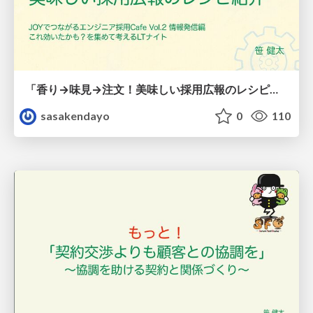
「香り→味見→注文！美味しい採用広報のレシピ紹介」
sasakendayo
0
110