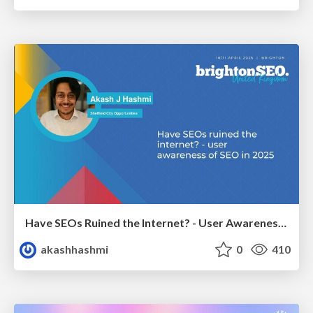
Have SEOs Ruined the Internet? - User Awareness of SEO in 2025
akashhashmi
0
410