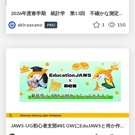
2026年度春学期 統計学 第13回 不確かな測定の不確かさを測る ― 不偏分散とt分布 (2026. 6. 25)
akiraasano
1
150
PRO
JAWS-UG初心者支部#81 GWにEduJAWSと何か作ろうもくもく会！