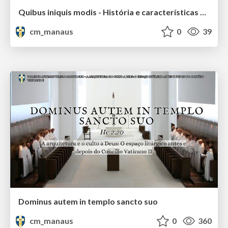
Quibus iniquis modis - História e características da heresia antilitúrgica
cm_manaus
0
39
Dominus autem in templo sancto suo
cm_manaus
0
360