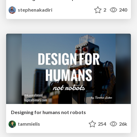
stephenakadiri
2
240
Designing for humans not robots
tammielis
254
26k