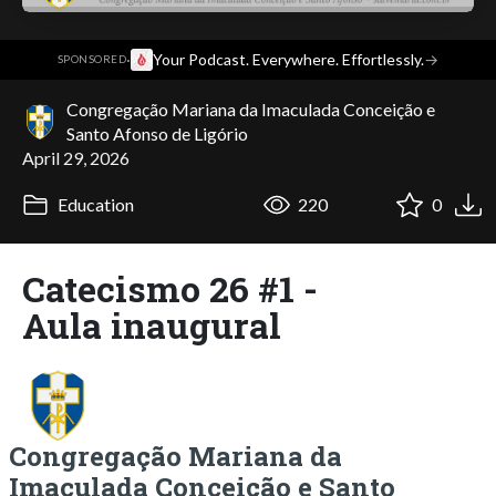
·
Your Podcast. Everywhere. Effortlessly.
→
SPONSORED
Congregação Mariana da Imaculada Conceição e
Santo Afonso de Ligório
April 29, 2026
Education
220
0
Catecismo 26 #1 -
Aula inaugural
Congregação Mariana da
Imaculada Conceição e Santo