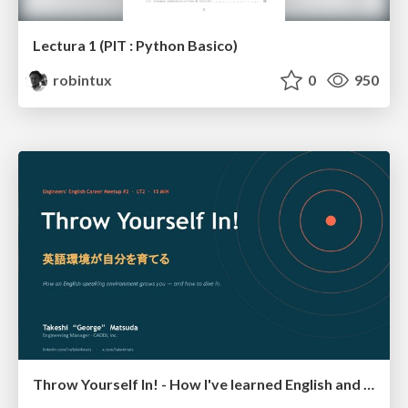
Lectura 1 (PIT : Python Basico)
robintux
0
950
Throw Yourself In! - How I've learned English and What I'm Facing