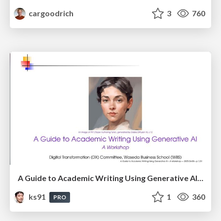
cargoodrich
3
760
A Guide to Academic Writing Using Generative AI - A Workshop
ks91
1
360
PRO