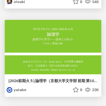
otsuki
0
160
[2026前期火５] 論理学（京都大学文学部 前期 第10回）「論理学の哲学——意味とは何か（Tonkと推論主義）」
yatabe
0
230