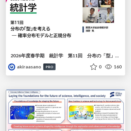
2026年度春学期 統計学 第11回 分布の「型」を考える － 確率分布モデルと正規分布 (2026. 6. 11)
akiraasano
0
160
PRO