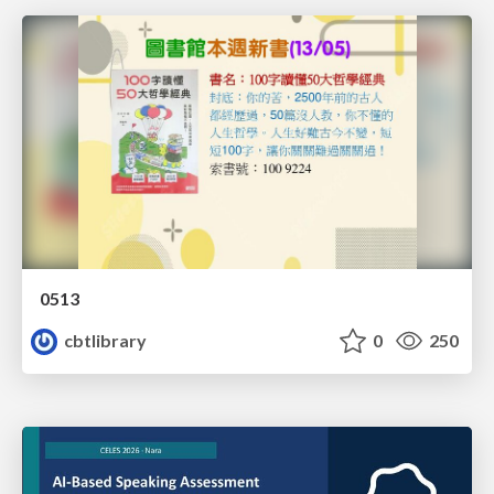
0513
cbtlibrary
0
250