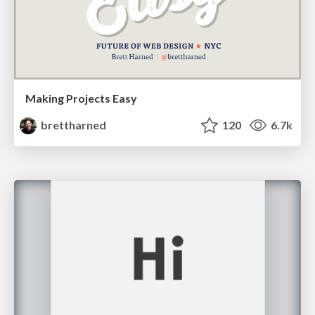
Making Projects Easy
brettharned
120
6.7k