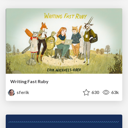
Writing Fast Ruby
sferik
630
63k