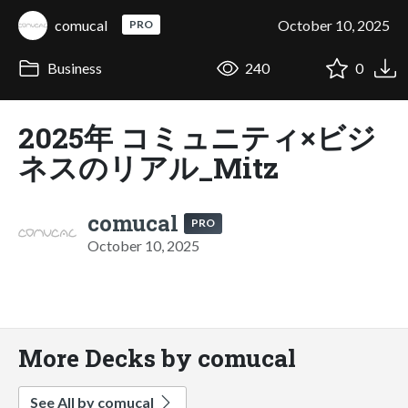
comucal
October 10, 2025
PRO
Business
240
0
2025年 コミュニティ×ビジ
ネスのリアル_Mitz
comucal
PRO
October 10, 2025
More Decks by comucal
See All by comucal