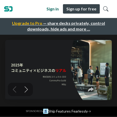
Sign in
Sign up for free
Upgrade to Pro
— share decks privately, control
downloads, hide ads and more …
·
Ship Features Fearlessly
→
SPONSORED