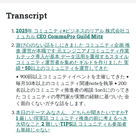
Transcript
2025年 コミュニティ×ビジネスのリアル 株式会社コ
ミュカル CEO CommuPro Guild Mitz
遊び⼼のない話をしにきました コミュニティ企画‧推
進‧運営が本職です 元エンジニア / コミュニティ作業
もテック導⼊が基本 データ活⽤を重視するスタイル
コミュニティ運営者を集めたギルドを作りました 実
績 • 50以上のコミュニティを運営してきた
• 900回以上コミュニティイベントを主催してきた •
毎⽉10本以上のコミュニティ関連noteを執筆 • 200
名以上のコミュニティ推進者の相談‧1on1にのってき
た コミュニティの専⾨家が実際の経験に基づいた 全
く⾯⽩くないガチな話をします。
本⽇のテーマ みなさん、 どちらが聞きたいですか?
1 厳しい現実話 コミュニティ推進の前に考えるべき
⼤切なこと 2 難しいTIPS話 コミュニティも参加者
も単純じゃない