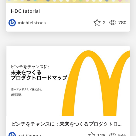
HDC tutorial
michielstock
2
780
ピンチをチャンスに：未来をつくるプロダクトロードマップ #pmconf2020
aki_iinuma
128
56k