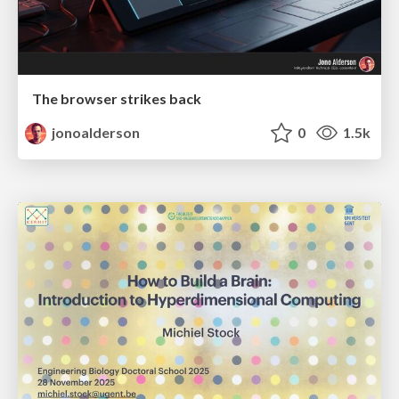
The browser strikes back
jonoalderson
0
1.5k