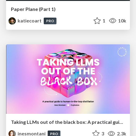
Paper Plane (Part 1)
katiecoart
1
10k
PRO
Taking LLMs out of the black box: A practical guide to human-in-the-loop distillation
inesmontani
3
2.3k
PRO