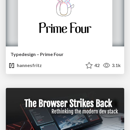
Typedesign – Prime Four
hannesfritz
42
3.1k