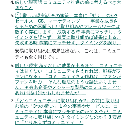
厳しい現実話 コミュニティ推進の前に考えるべき⼤
切なこと
① 厳しい現実話 その施策、本当に「効く」のか?
セールス、CS、マーケティング＿＿ 事業を成⻑さ
せるための素晴らしい取り組みやフレームワークは
数多く存在します。 成功する時 事業にマッチし、タ
イミングを誤らず、 着実に取り組めば成果は出る。
失敗する時 事業にマッチせず、タイミングを誤り、
安易に取り組めば成果は出ない。 これは、コミュニ
ティも全く同じです。
厳しい現実 考えなしに成果が出るほど、 コミュニテ
ィは⽢くない 「コミュニティさえ作れば、顧客がフ
ァンになる」 「コミュニティさえ作れば、ファンが
ファンを呼ぶ」 そんな魔法のような話はありませ
ん。 ※ 有名企業やメジャーな製品のコミュニティで
あれば話は別かもしれませんが......
「どうコミュニティに取り組むか?」の前に 取り組
む前の「3つの問い」 1 今の事業やサービスに、コ
ミュニティは 本当にマッチするのか？ 2 今が、コミ
ュニティに取り組むべき タイミングなのか？ 3 安易
に「とりあえずコミュニティ」と