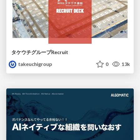
タケウチグループRecruit
takeuchigroup
0
13k