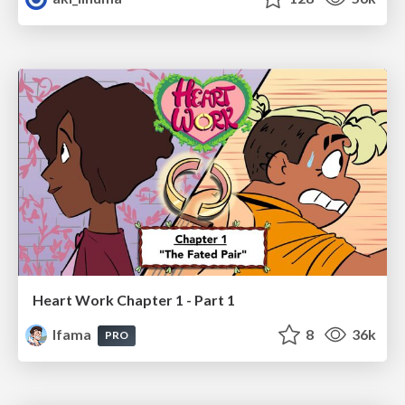
Heart Work Chapter 1 - Part 1
lfama
8
36k
PRO