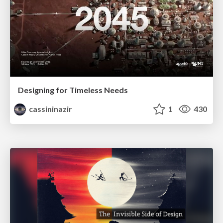
Designing for Timeless Needs
cassininazir
1
430