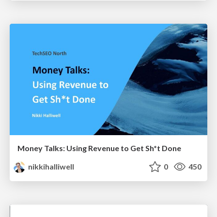
Money Talks: Using Revenue to Get Sh*t Done
nikkihalliwell
0
450