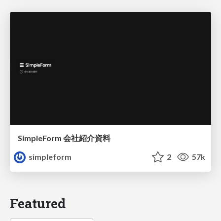
SimpleForm 会社紹介資料
simpleform
2
57k
Featured