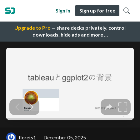
Sign in
Sign up for free
Upgrade to Pro
— share decks privately, control
downloads, hide ads and more …
florets1
December 05, 2025