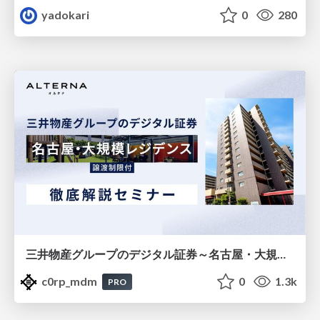
yadokari
0
280
三井物産グループのデジタル証券～名古屋・大規模レジデンス～徹底解説セミナー
c0rp_mdm
0
1.3k
PRO