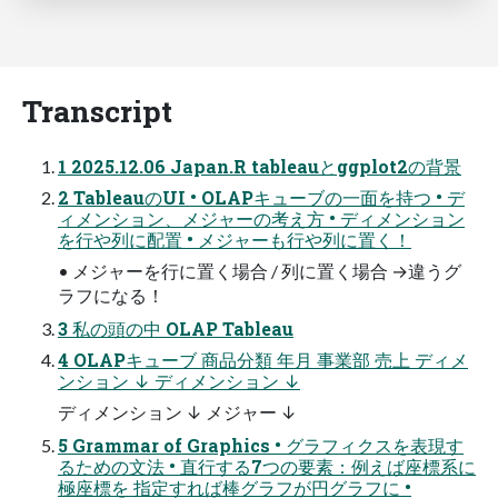
Transcript
1 2025.12.06 Japan.R tableauとggplot2の背景
2 TableauのUI • OLAPキューブの一面を持つ • デ
ィメンション、メジャーの考え方 • ディメンション
を行や列に配置 • メジャーも行や列に置く！
• メジャーを行に置く場合 / 列に置く場合 →違うグ
ラフになる！
3 私の頭の中 OLAP Tableau
4 OLAPキューブ 商品分類 年月 事業部 売上 ディメ
ンション ↓ ディメンション ↓
ディメンション ↓ メジャー ↓
5 Grammar of Graphics • グラフィクスを表現す
るための文法 • 直行する7つの要素：例えば座標系に
極座標を 指定すれば棒グラフが円グラフに •