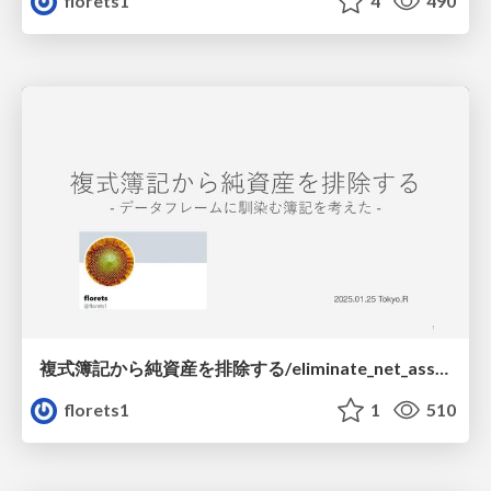
florets1
4
490
複式簿記から純資産を排除する/eliminate_net_assets_from_double-entry_bookkeeping
florets1
1
510