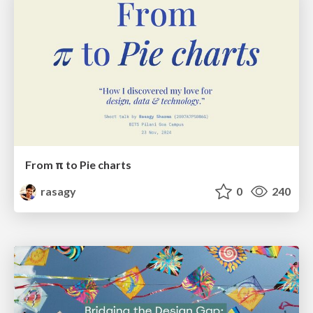
From π to Pie charts
rasagy
0
240