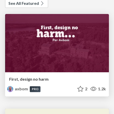
See All Featured
First, design no harm
axbom
2
1.2k
PRO