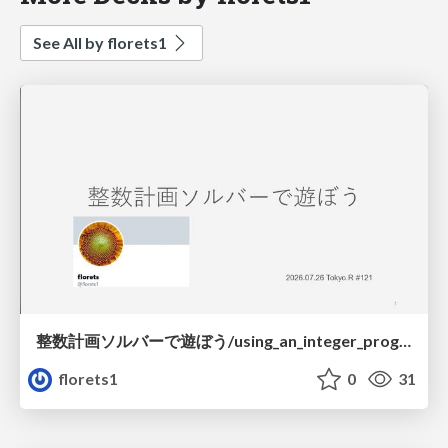
See All by florets1
整数計画ソルバーで遊ぼう/using_an_integer_programming_solver_in_r
florets1
0
31