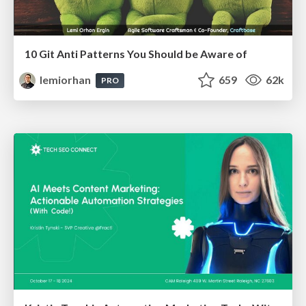
10 Git Anti Patterns You Should be Aware of
lemiorhan
659
62k
PRO