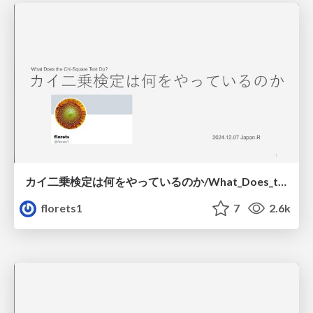
カイ二乗検定は何をやっているのか/What_Does_the_Chi-Square_Test_Do
florets1
7
2.6k