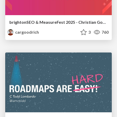
brightonSEO & MeasureFest 2025 - Christian Goodrich - Winning strategies for Black Friday CRO & PPC
cargoodrich
3
760