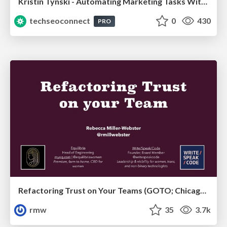
Kristin Tynski - Automating Marketing Tasks With AI
techseoconnect
0
430
PRO
Refactoring Trust on Your Teams (GOTO; Chicago 2020)
rmw
35
3.7k