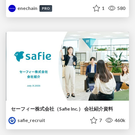
enechain
1
580
PRO
セーフィー株式会社（Safie Inc.） 会社紹介資料
safie_recruit
7
460k