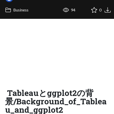
Business
94
0
Tableauとggplot2の背
景/Background_of_Tablea
u_and_ggplot2