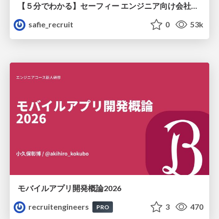
【５分でわかる】セーフィー エンジニア向け会社紹介
safie_recruit
0
53k
モバイルアプリ開発概論2026
recruitengineers
3
470
PRO