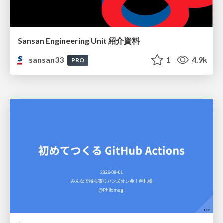
Sansan Engineering Unit 紹介資料
sansan33
1
4.9k
PRO