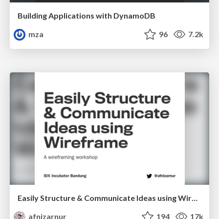
Building Applications with DynamoDB
mza
96
7.2k
Easily Structure & Communicate Ideas using Wireframe
afnizarnur
194
17k