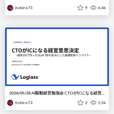
itohiro73
9
6.6k
2026/05/28 AI駆動経営勉強会 CTOがICになる経営意思決定 ~ 週末3日で作ったOLAP DBを起点にした組織変容インパクト ~
itohiro73
2
1.5k