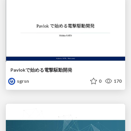
Pavlokで始める電撃駆動開発
sgrsn
0
170