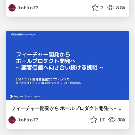
itohiro73
3
8.8k
フィーチャー開発から ホールプロダクト開発へ ~ 顧客価値へ向き合い続ける挑戦 ~ @itohiro73 #開発生産性con_findy
itohiro73
17
38k