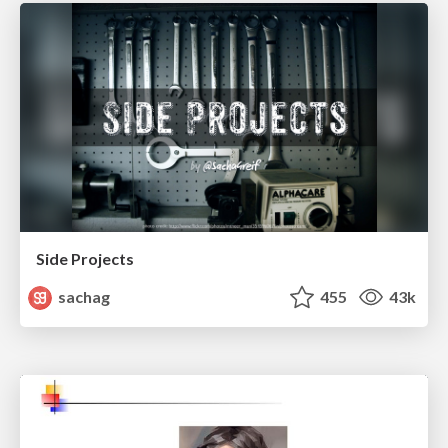
Side Projects
sachag
455
43k