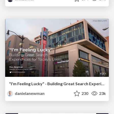
"I'm Feeling Lucky" - Building Great Search Experiences for Today's Users (#IAC19)
danielanewman
230
23k