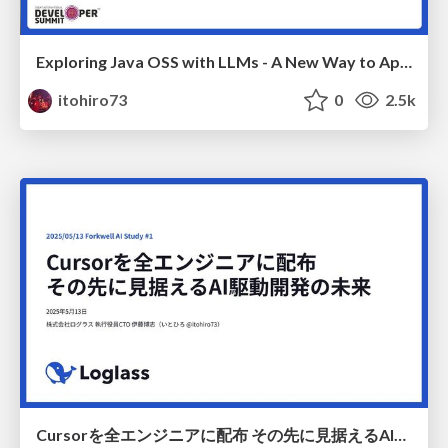
Exploring Java OSS with LLMs - A New Way to Approach Open-Source Code Reading
itohiro73
0
2.5k
Cursorを全エンジニアに配布 その先に見据えるAI駆動開発の未来 / 2025-05-13-forkwell-ai-study-1-cursor-at-loglass