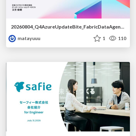
20260804_Q4AzureUpdateBite_FabricDataAgentの精度を高める設計.pdf
matayuuu
1
110