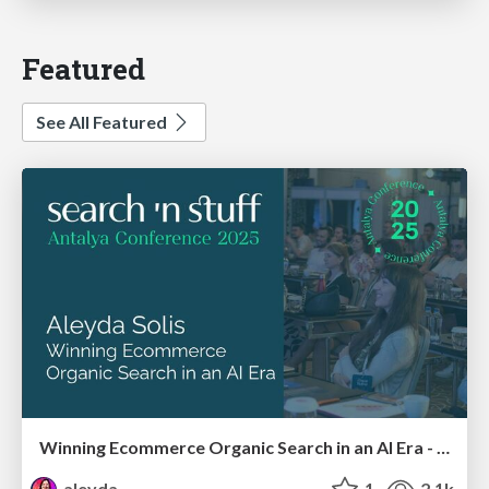
Featured
See All Featured
Winning Ecommerce Organic Search in an AI Era - #searchnstuff2025
aleyda
1
2.1k