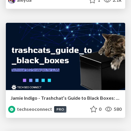
Jamie Indigo - Trashchat’s Guide to Black Boxes: Technical SEO Tactics for LLMs
techseoconnect
0
580
PRO