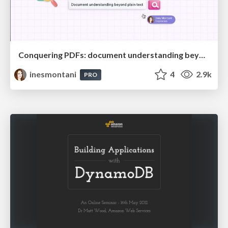
Conquering PDFs: document understanding beyond plain text
inesmontani
4
2.9k
PRO