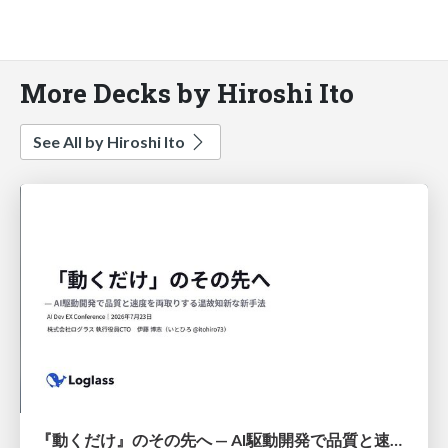
More Decks by Hiroshi Ito
See All by Hiroshi Ito
『動くだけ』のその先へ — AI駆動開発で品質と速度を両取りする温故知新な新手法 / Beyond Just Vibe Coding - Combining Classic Principles with AI-Driven Development