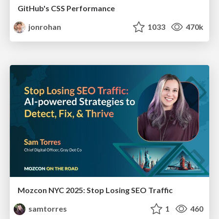
GitHub's CSS Performance
jonrohan
1033
470k
Mozcon NYC 2025: Stop Losing SEO Traffic
samtorres
1
460