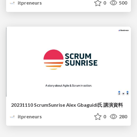
itpreneurs
0
500
20231110 ScrumSunrise Alex Gbaguidi氏 講演資料
itpreneurs
0
280