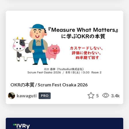
OKRの本質 / Scrum Fest Osaka 2026
kawaguti
5
3.4k
PRO