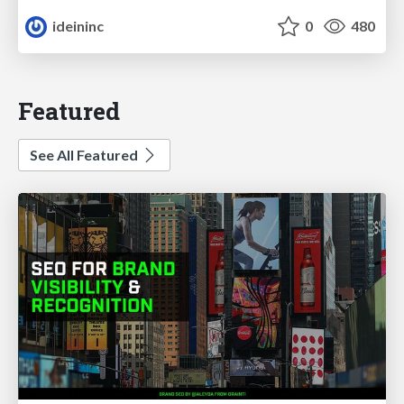
ideininc
0
480
Featured
See All Featured