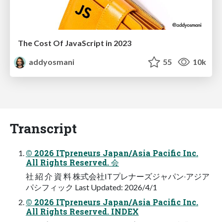
The Cost Of JavaScript in 2023
addyosmani
55
10k
Transcript
© 2026 ITpreneurs Japan/Asia Pacific Inc.
All Rights Reserved. 会
社 紹 介 資 料 株式会社ITプレナーズジャパン‧アジア
パシフィック Last Updated: 2026/4/1
© 2026 ITpreneurs Japan/Asia Pacific Inc.
All Rights Reserved. INDEX