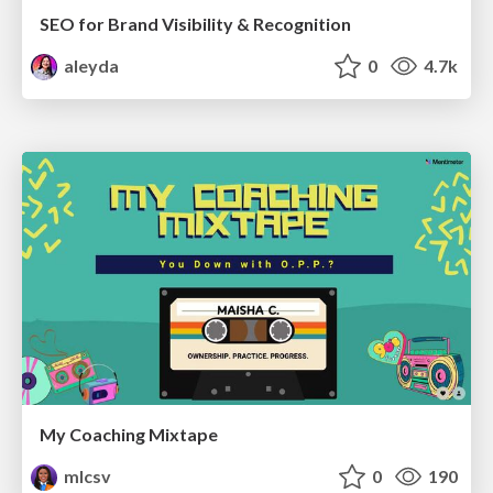
SEO for Brand Visibility & Recognition
aleyda
0
4.7k
My Coaching Mixtape
mlcsv
0
190