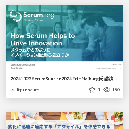
20241023 ScrumSunrise2024 Eric Naiburg氏 講演資料
itpreneurs
0
150