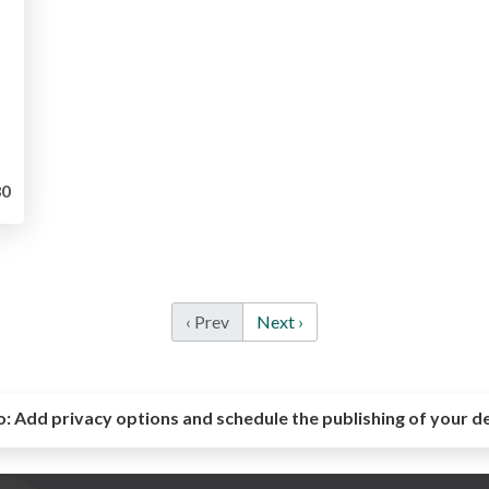
0
‹ Prev
Next ›
o:
Add privacy options and schedule the publishing of your d