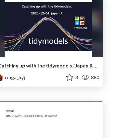
Catching up with the tidymodels.[Japan.R 2021 LT]
ringa_hyj
3
880