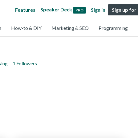
Speaker Deck
Features
Sign in
Sign up for
PRO
n
How-to & DIY
Marketing & SEO
Programming
wing
1 Followers