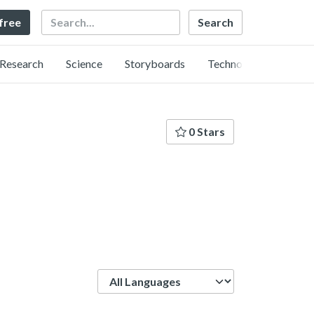
Search
 free
Research
Science
Storyboards
Technology
0 Stars
Language