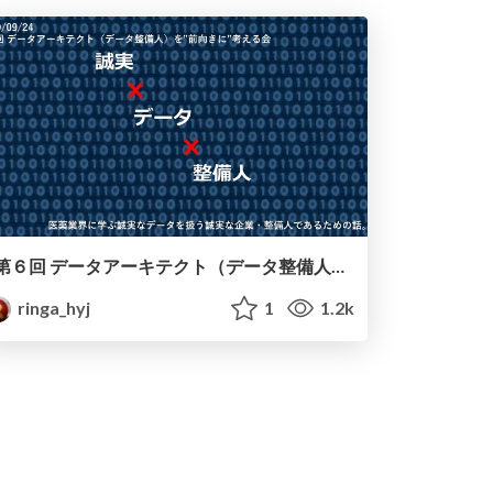
第６回 データアーキテクト（データ整備人）-『誠実 × データ × 整備人』 ~誠実なデータを扱う誠実な企業・整備人であるための話~
ringa_hyj
1
1.2k