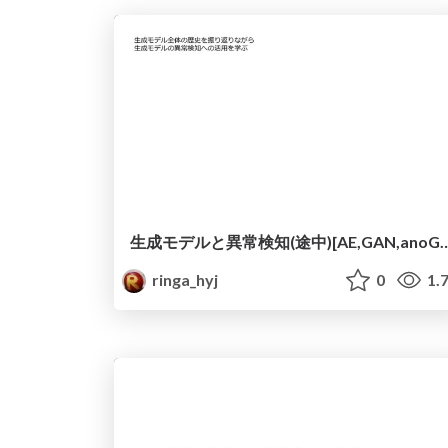
生成モデルと異常検知(途中)[AE,GAN,ano
ringa_hyj
0
1.