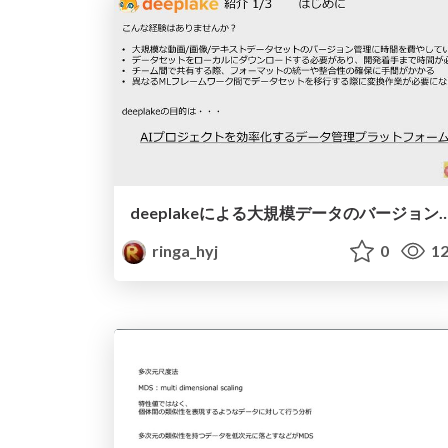
deeplakeによる大規模データのバージョン管理と深層学習
ringa_hyj
0
12