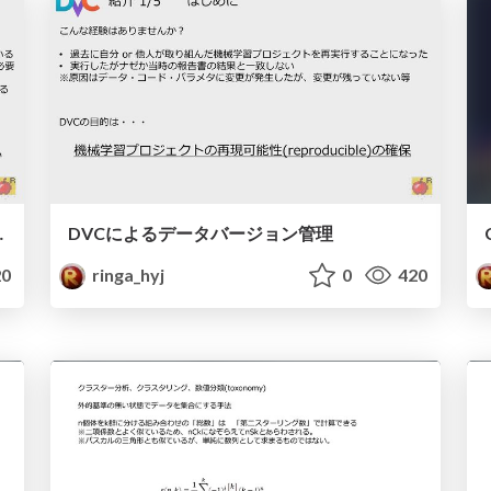
フレームワークとの接続
DVCによるデータバージョン管理
0
ringa_hyj
0
420