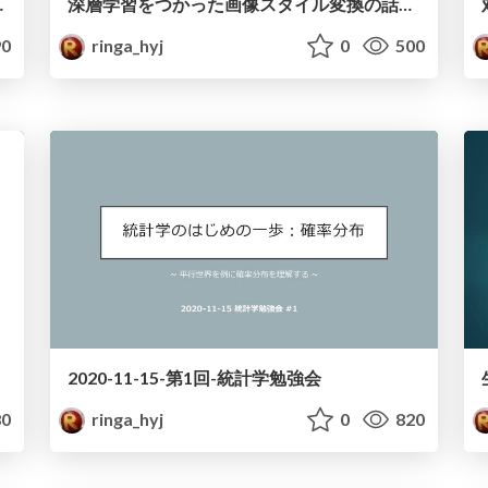
で表現できる説」
深層学習をつかった画像スタイル変換の話と今までの歴史
0
ringa_hyj
0
500
2020-11-15-第1回-統計学勉強会
0
ringa_hyj
0
820