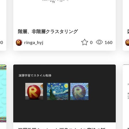
階層、非階層クラスタリング
0
ringa_hyj
0
160