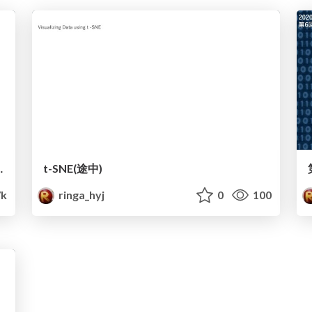
GAN,Ganomaly]
t-SNE(途中)
7k
ringa_hyj
0
100