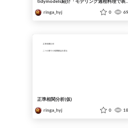
tidymodels紹介「モデリング過程料理
ringa_hyj
0
69
正準相関分析(仮)
ringa_hyj
0
18