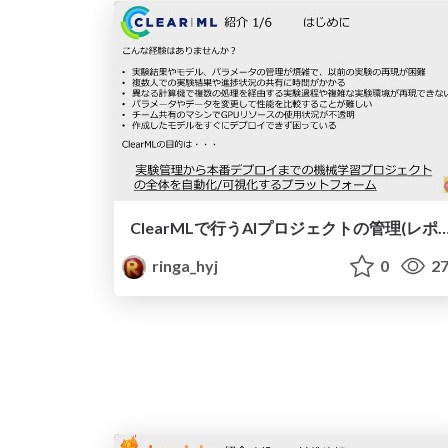
ClearMLで行うAIプロジェクトの管理(レポート,最適化,再現,デプロイ,オー
ringa_hyj
0
27