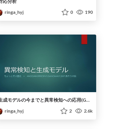
対応分析
ringa_hyj
0
190
生成モデルの今までと異常検知への応用(GAN,anoGAN,ganomaly,efficient,skip))
ringa_hyj
2
2.6k